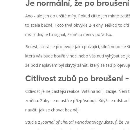
Je normální, že po broušení
Ano - ale jen do určité míry. Pokud cítíte jen mírné zatěž
to zcela běžné. Toto trvá obvykle 2-4 dny. Někdo to cítí
než 7 dní, je to signál, že něco není v pořádku.
Bolest, která se projevuje jako pulzující, silná nebo se š
která vás bude bouřit v noci nebo vás nutí vyhýbat se j
že pod náplavem byl skrytý zánět, který se teď projevuje
Citlivost zubů po broušení -
Citlivost je nejčastější reakce. Většina lidí ji zažije. Ne
změnu. Zuby se neustále přizpůsobují. Když se odstraní n
naučit, jak se chovat bez něj.
Studie z
Journal of Clinical Periodontology
ukazují, že 78