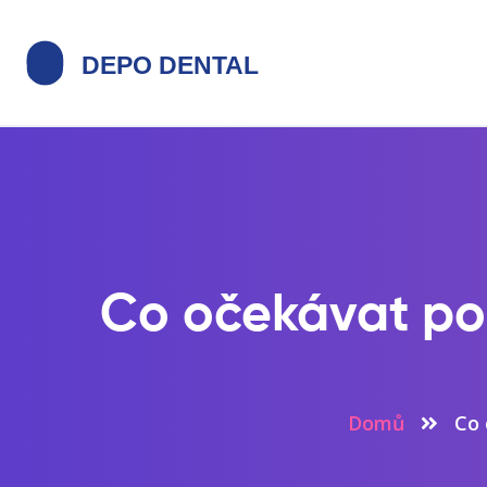
Co očekávat po b
Domů
Co 