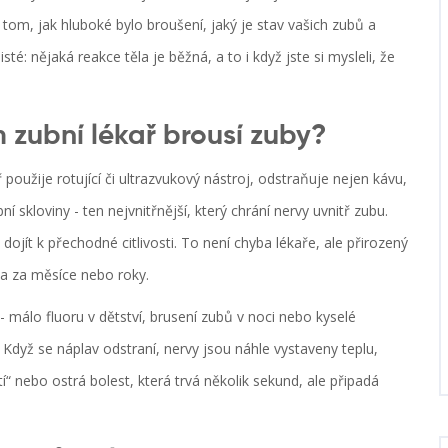
tom, jak hluboké bylo broušení, jaký je stav vašich zubů a
isté: nějaká reakce těla je běžná, a to i když jste si mysleli, že
 zubní lékař brousí zuby?
použije rotující či ultrazvukový nástroj, odstraňuje nejen kávu,
í skloviny - ten nejvnitřnější, který chrání nervy uvnitř zubu.
ojít k přechodné citlivosti. To není chyba lékaře, ale přirozený
ila za měsíce nebo roky.
- málo fluoru v dětství, brusení zubů v noci nebo kyselé
 Když se náplav odstraní, nervy jsou náhle vystaveny teplu,
 nebo ostrá bolest, která trvá několik sekund, ale připadá