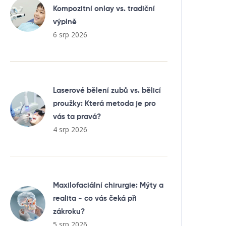
Kompozitní onlay vs. tradiční
výplně
6 srp 2026
Laserové bělení zubů vs. bělicí
proužky: Která metoda je pro
vás ta pravá?
4 srp 2026
Maxilofaciální chirurgie: Mýty a
realita - co vás čeká při
zákroku?
5 srp 2026