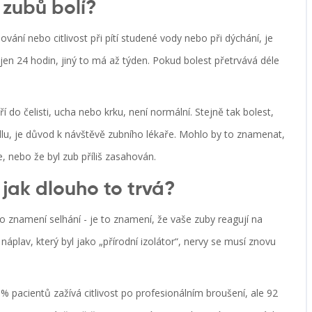
 zubů bolí?
ování nebo citlivost při pítí studené vody nebo při dýchání, je
 jen 24 hodin, jiný to má až týden. Pokud bolest přetrvává déle
íří do čelisti, ucha nebo krku, není normální. Stejně tak bolest,
ídlu, je důvod k návštěvě zubního lékaře. Mohlo by to znamenat,
, nebo že byl zub příliš zasahován.
 jak dlouho to trvá?
ní to znamení selhání - je to znamení, že vaše zuby reagují na
áplav, který byl jako „přírodní izolátor“, nervy se musí znovu
 % pacientů zažívá citlivost po profesionálním broušení, ale 92