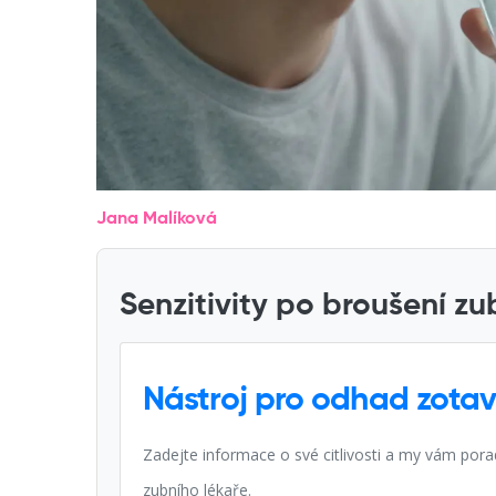
Jana Malíková
Senzitivity po broušení z
Nástroj pro odhad zotav
Zadejte informace o své citlivosti a my vám porad
zubního lékaře.