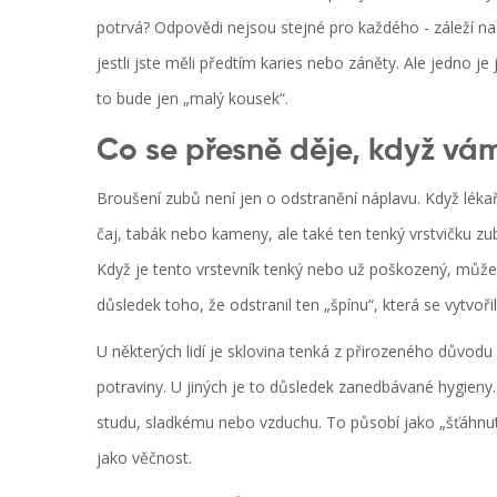
potrvá? Odpovědi nejsou stejné pro každého - záleží na 
jestli jste měli předtím karies nebo záněty. Ale jedno je j
to bude jen „malý kousek“.
Co se přesně děje, když vám
Broušení zubů není jen o odstranění náplavu. Když lékař 
čaj, tabák nebo kameny, ale také ten tenký vrstvičku zubn
Když je tento vrstevník tenký nebo už poškozený, může d
důsledek toho, že odstranil ten „špínu“, která se vytvoř
U některých lidí je sklovina tenká z přirozeného důvodu 
potraviny. U jiných je to důsledek zanedbávané hygieny.
studu, sladkému nebo vzduchu. To působí jako „šťáhnutí“
jako věčnost.