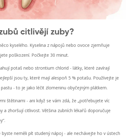
ubů citlivějí zuby?
li něco kyselého. Kyselina z nápojů nebo ovoce zjemňuje
ujete poškození. Počkejte 30 minut.
ahují potaš nebo strontium chlorid - látky, které zavírají
ejlepší jsou ty, které mají alespoň 5 % potašu. Používejte je
pastu - to je jako léčit zlomeninu obyčejným plátkem.
mi štětinami - ani když se vám zdá, že „potřebujete víc
ny a zhoršují citlivost. Většina zubních lékařů doporučuje
y“.
e byste neměli pít studený nápoj - ale nechávejte ho v ústech