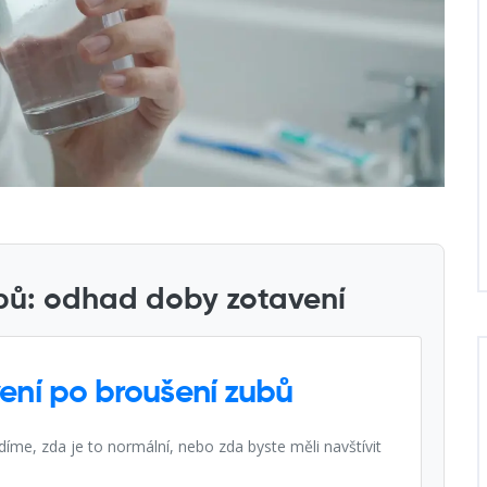
ubů: odhad doby zotavení
ení po broušení zubů
íme, zda je to normální, nebo zda byste měli navštívit