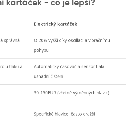
í kartáček - co je lepší?
Elektrický kartáček
vá správná
O 20% vyšší díky oscillaci a vibračnímu
pohybu
olu tlaku a
Automatický časovač a senzor tlaku
usnadní čištění
30-150EUR (včetně výměnných hlavic)
Specifické hlavice, často dražší