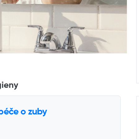
gieny
 péče o zuby