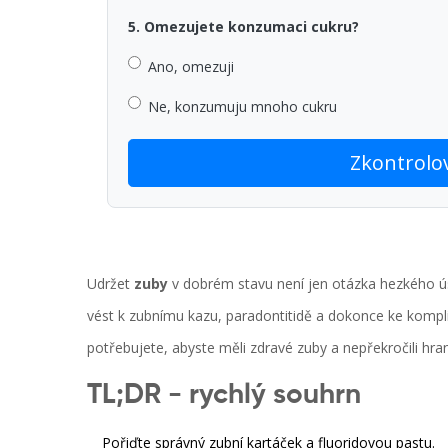
5. Omezujete konzumaci cukru?
Ano, omezuji
Ne, konzumuju mnoho cukru
Zkontrolo
Udržet
zuby
v dobrém stavu není jen otázka hezkého ús
vést k zubnímu kazu, paradontitidě a dokonce ke kompl
potřebujete, abyste měli zdravé zuby a nepřekročili hra
TL;DR - rychlý souhrn
Pořiďte správný zubní kartáček a fluoridovou pastu.