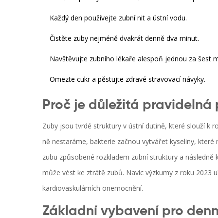
Každý den používejte zubní nit a ústní vodu.
Čistěte zuby nejméně dvakrát denně dva minut.
Navštěvujte zubního lékaře alespoň jednou za šest m
Omezte cukr a pěstujte zdravé stravovací návyky.
Proč je důležitá pravidelná
Zuby
jsou
tvrdé struktury v ústní dutině, které slouží k 
ně nestaráme, bakterie začnou vytvářet kyseliny, které 
zubu způsobené rozkladem zubní struktury
a následně 
může vést ke ztrátě zubů
. Navíc výzkumy z roku 2023 uk
kardiovaskulárních onemocnění.
Základní vybavení pro denn