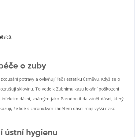
ěsíců.
 péče o zuby
rozkousání potravy a ovlivňují řeč i estetiku úsměvu
. Když se o
rozrušují sklovinu. To vede k
Zubnímu kazu
lokální poškození
k infekcím dásní, známým jako
Parodontitida
zánět dásní, který
azují, že lidé s chronickým zánětem dásní mají vyšší riziko
í ústní hygienu