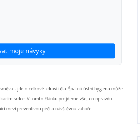
vat moje návyky
měvu - jde o celkové zdraví těla. Špatná ústní hygiena může
ikacím srdce. V tomto článku projdeme vše, co opravdu
nici mezi preventivou péčí a návštěvou zubaře.