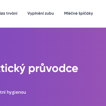
óza trvání
Vyplnění zubu
Mléčné špičáky
ktický průvodce
stní hygienou