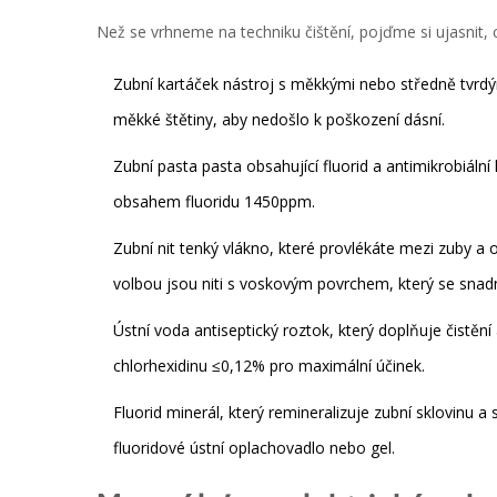
Než se vrhneme na techniku čištění, pojďme si ujasnit, 
Zubní kartáček
nástroj s měkkými nebo středně tvrdý
měkké štětiny, aby nedošlo k poškození dásní.
Zubní pasta
pasta obsahující fluorid a antimikrobiální 
obsahem fluoridu 1450ppm.
Zubní nit
tenký vlákno, které provlékáte mezi zuby a 
volbou jsou niti s voskovým povrchem, který se snadn
Ústní voda
antiseptický roztok, který doplňuje čistění
chlorhexidinu ≤0,12% pro maximální účinek.
Fluorid
minerál, který remineralizuje zubní sklovinu a 
fluoridové ústní oplachovadlo nebo gel.