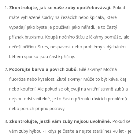
Zkontrolujte, jak se vaše zuby opotřebovávají.
Pokud
máte vyhlazené špičky na řezácích nebo špičáky, které
vypadají jako byste je používali jako nářadí, je to častý
příznak bruxismu. Koupě nočního štítu z lékárny pomůže, ale
neřeší příčinu. Stres, nespavost nebo problémy s dýcháním
během spánku jsou časté příčiny.
Pozorujte barvu a povrch zubů.
Bílé skvrny? Možná
fluoróza nebo kyselost. Žluté skvrny? Může to být káva, čaj
nebo kouření. Ale pokud se objevují na vnitřní straně zubů a
nejsou odstranitelné, je to často příznak trávicích problémů
nebo poruch příjmu potravy.
Zkontrolujte, jestli vám zuby nejsou uvolněné.
Pokud se
vám zuby hýbou - i když je čistíte a nejste starší než 40 let - je