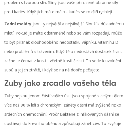
problém s tvorbou slin. Sliny jsou vaše přirozené obranné síly
proti kariés. Když jich máte málo - kariés se rozšíří rychleji.
Zadní moláry
jsou ty největší a nejsilnější. Slouží k důkladnému
mletí. Pokud je máte odstraněné nebo se vám rozpadají, může
to být příznak dlouhodobého nedostatku vápníku, vitamínu D
nebo problémů s trávením. Když tělo nedostává dostatek živin,
začne je čerpat z kostí - včetně kostí čelisti. To vede k uvolnění
zubů a jejich ztrátě, i když se na ně dobře pečujete.
Zuby jako zrcadlo vašeho těla
Zuby nejsou jenom částí vašich úst. Jsou spojené s celým tělem.
Více než 90 % lidí s chronickými záněty dásní má zvýšené riziko
srdečních onemocnění. Proč? Bakterie z infikovaných dásní se
dostávají do krevního oběhu a způsobují zánět cév. To zvyšuje