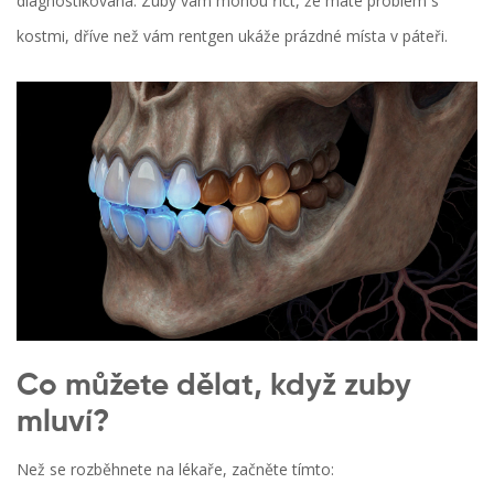
diagnostikována. Zuby vám mohou říct, že máte problém s
kostmi, dříve než vám rentgen ukáže prázdné místa v páteři.
Co můžete dělat, když zuby
mluví?
Než se rozběhnete na lékaře, začněte tímto: