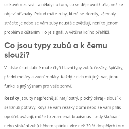
celkovém zdraví - a někdy i o tom, co se děje uvnitř těla, než se
objeví příznaky. Pokud máte zuby, které se zlomily, zčernaly,
ztrácíte je nebo se vám zuby neustále zvětšují, není to jenom
problém s čištěním. To je signál. A většina lidí ho přehlíží.
Co jsou typy zubů a k čemu
slouží?
V lidské ústní dutině máte čtyři hlavní typy zubů: řezáky, špičáky,
přední moláry a zadní moláry. Každý z nich má jiný tvar, jinou
funkci a jiný význam pro vaše zdraví.
Řezáky
jsou ty nejpřednější. Mají ostrý, plochý okraj - slouží k
seříznutí potravy. Když se vám řezáky zlomí nebo se vám příliš
opotřebovávají, může to znamenat bruxismus - tedy škrábaní
nebo stiskání zubů během spánku. Více než 30 % dospělých toto