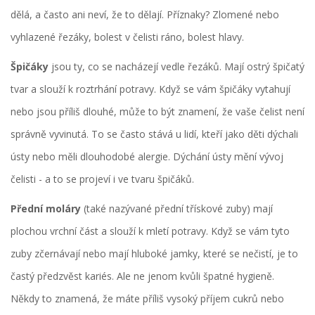
dělá, a často ani neví, že to dělají. Příznaky? Zlomené nebo
vyhlazené řezáky, bolest v čelisti ráno, bolest hlavy.
Špičáky
jsou ty, co se nacházejí vedle řezáků. Mají ostrý špičatý
tvar a slouží k roztrhání potravy. Když se vám špičáky vytahují
nebo jsou příliš dlouhé, může to být znamení, že vaše čelist není
správně vyvinutá. To se často stává u lidí, kteří jako děti dýchali
ústy nebo měli dlouhodobé alergie. Dýchání ústy mění vývoj
čelisti - a to se projeví i ve tvaru špičáků.
Přední moláry
(také nazývané přední třískové zuby) mají
plochou vrchní část a slouží k mletí potravy. Když se vám tyto
zuby zčernávají nebo mají hluboké jamky, které se nečistí, je to
častý předzvěst kariés. Ale ne jenom kvůli špatné hygieně.
Někdy to znamená, že máte příliš vysoký příjem cukrů nebo