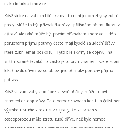
riziko infarktu i mrtvice.
Když vidíte na zubech bílé skvrny - to není jenom zbytky zubní
pasty. Může to být příznak fluorózy - přílišného příjmu fluoru v
dětství. Ale také může být prvním příznakem anorexie. Lidé s
poruchami příjmu potravy často mají kyselé žaludeční šťávy,
které zubní email poškozují. Tyto bílé skvrny se objevují na
vnitřní straně řezáků - a často je to první znamení, které zubní
lékař uvidí, dříve než se objeví jiné příznaky poruchy příjmu
potravy.
Když se vám zuby zlomí bez zjevné příčiny, může to být
znamení osteoporózy. Tato nemoc rozpadá kosti - a čelist není
výjimkou. Studie z roku 2023 zjistily, že 78 % žen s
osteoporózou mělo ztrátu zubů dříve, než byla nemoc