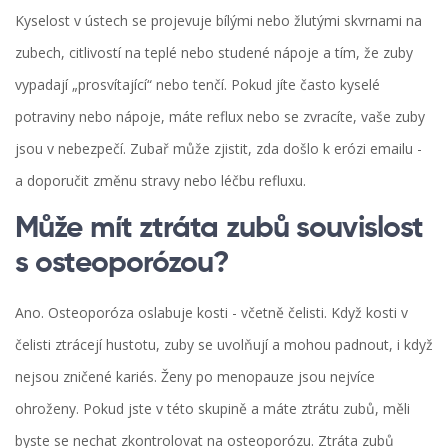
Kyselost v ústech se projevuje bílými nebo žlutými skvrnami na
zubech, citlivostí na teplé nebo studené nápoje a tím, že zuby
vypadají „prosvítající“ nebo tenčí. Pokud jíte často kyselé
potraviny nebo nápoje, máte reflux nebo se zvracíte, vaše zuby
jsou v nebezpečí. Zubař může zjistit, zda došlo k erózi emailu -
a doporučit změnu stravy nebo léčbu refluxu.
Může mít ztráta zubů souvislost
s osteoporózou?
Ano. Osteoporóza oslabuje kosti - včetně čelisti. Když kosti v
čelisti ztrácejí hustotu, zuby se uvolňují a mohou padnout, i když
nejsou zničené kariés. Ženy po menopauze jsou nejvíce
ohroženy. Pokud jste v této skupině a máte ztrátu zubů, měli
byste se nechat zkontrolovat na osteoporózu. Ztráta zubů