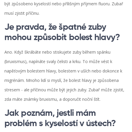
být způsobeno kyselostí nebo přílišným příjmem fluoru. Zubař
musí zjistit příčinu.
Je pravda, že špatné zuby
mohou způsobit bolest hlavy?
Ano. Když škrábáte nebo stiskujete zuby během spánku
(bruxismus), napínáte svaly čelisti a krku. To může vést k
napěťovým bolestem hlavy, bolestem v uších nebo dokonce k
migrénám. Mnoho lidí si myslí, že bolest hlavy je způsobena
stresem - ale příčinou může být jejich zuby. Zubař může zjistit,
zda máte známky bruxismu, a doporučit noční štít.
Jak poznám, jestli mám
problém s kyselostí v ústech?