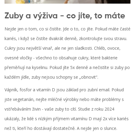
Zuby a výživa - co jíte, to máte
Nejde jen o tom, co si čistíte. Jde o to, co jíte. Pokud máte časté
kariés, i když se čistíte dvakrát denně, zkontrolujte svou stravu.
Cukry jsou největší vinař, ale ne jen sladkosti. Chléb, ovoce,
ovesné vločky - všechno to obsahuje cukry, které bakterie
přeměňují na kyselinu. Pokud jíte 5x denně a nečistíte si zuby po
každém jídle, zuby nejsou schopny se „obnovit“.
Vápník, fosfor a vitamín D jsou základ pro zubní email. Pokud
jste vegetarián, nejíte mléčné výrobky nebo máte problémy s
vstřebáváním živin - vaše zuby to cítí. Studie z roku 2024
ukázaly, že lidé s nízkým příjmem vitamínu D mají 2x více kariés
než ti, kteří ho dostávají dostatečně. A nejde jen o slunce.