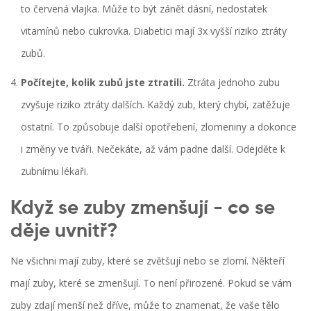
to červená vlajka. Může to být zánět dásní, nedostatek
vitamínů nebo cukrovka. Diabetici mají 3x vyšší riziko ztráty
zubů.
Počítejte, kolik zubů jste ztratili.
Ztráta jednoho zubu
zvyšuje riziko ztráty dalších. Každý zub, který chybí, zatěžuje
ostatní. To způsobuje další opotřebení, zlomeniny a dokonce
i změny ve tváři. Nečekáte, až vám padne další. Odejděte k
zubnímu lékaři.
Když se zuby zmenšují - co se
děje uvnitř?
Ne všichni mají zuby, které se zvětšují nebo se zlomí. Někteří
mají zuby, které se zmenšují. To není přirozené. Pokud se vám
zuby zdají menší než dříve, může to znamenat, že vaše tělo