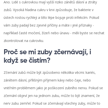
Ano. Lidé s cukrovkou mají vyšší riziko zánětů dásní a ztráty
zubů. Vysoká hladina cukru v krvi způsobuje, že bakterie v
ústech rostou rychleji a tělo lépe bojuje proti infekcím. Pokud
vám zuby padají bez zjevné příčiny a máte i jiné příznaky -
například časté močení, žízeň nebo únavu - měli byste se nechat
zkontrolovat na cukrovku.
Proč se mi zuby zčernávají, i
když se čistím?
Zčernání zubů může být způsobeno několika věcmi: kariés,
zánětem dásní, přílišným příjmem kávy nebo čaje, nebo
vnitřním problémem jako je poškození zubního nervu. Pokud se
zčernání objeví jen na jednom zubu, může to být znamení, že
nerv zubu zemřel. Pokud se zčernávají všechny zuby, může to