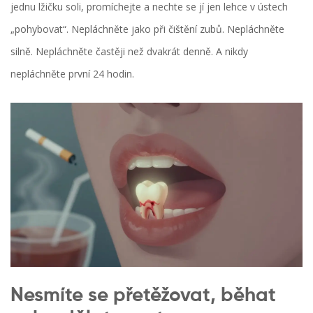
jednu lžičku soli, promíchejte a nechte se jí jen lehce v ústech
„pohybovat“. Nepláchněte jako při čištění zubů. Nepláchněte
silně. Nepláchněte častěji než dvakrát denně. A nikdy
nepláchněte první 24 hodin.
Nesmíte se přetěžovat, běhat