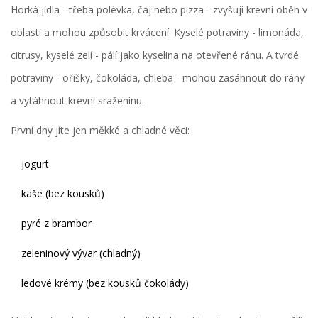
Horká jídla - třeba polévka, čaj nebo pizza - zvyšují krevní oběh v
oblasti a mohou způsobit krvácení. Kyselé potraviny - limonáda,
citrusy, kyselé zelí - pálí jako kyselina na otevřené ránu. A tvrdé
potraviny - oříšky, čokoláda, chleba - mohou zasáhnout do rány
a vytáhnout krevní sraženinu.
První dny jíte jen měkké a chladné věci:
jogurt
kaše (bez kousků)
pyré z brambor
zeleninový vývar (chladný)
ledové krémy (bez kousků čokolády)