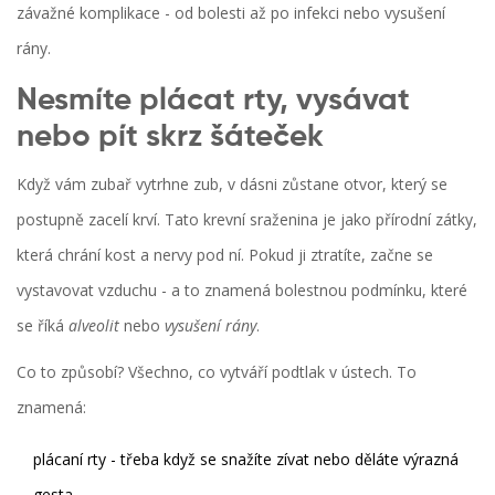
závažné komplikace - od bolesti až po infekci nebo vysušení
rány.
Nesmíte plácat rty, vysávat
nebo pít skrz šáteček
Když vám zubař vytrhne zub, v dásni zůstane otvor, který se
postupně zacelí krví. Tato krevní sraženina je jako přírodní zátky,
která chrání kost a nervy pod ní. Pokud ji ztratíte, začne se
vystavovat vzduchu - a to znamená bolestnou podmínku, které
se říká
alveolit
nebo
vysušení rány
.
Co to způsobí? Všechno, co vytváří podtlak v ústech. To
znamená:
plácaní rty - třeba když se snažíte zívat nebo děláte výrazná
gesta