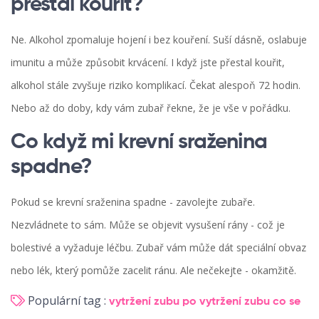
přestal kouřit?
Ne. Alkohol zpomaluje hojení i bez kouření. Suší dásně, oslabuje
imunitu a může způsobit krvácení. I když jste přestal kouřit,
alkohol stále zvyšuje riziko komplikací. Čekat alespoň 72 hodin.
Nebo až do doby, kdy vám zubař řekne, že je vše v pořádku.
Co když mi krevní sraženina
spadne?
Pokud se krevní sraženina spadne - zavolejte zubaře.
Nezvládnete to sám. Může se objevit vysušení rány - což je
bolestivé a vyžaduje léčbu. Zubař vám může dát speciální obvaz
nebo lék, který pomůže zacelit ránu. Ale nečekejte - okamžitě.
Populární tag :
vytržení zubu
po vytržení zubu
co se