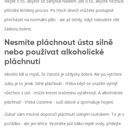
Nejde o to, abyste se zahynuli hladem. Jde o to, abyste nezničili
přírodní léčebný proces. Po třech dnech můžete postupně
přecházet na normální jídlo - ale až tehdy, když nebudete cítit
žádnou bolest.
Nesmíte pláchnout ústa silně
nebo používat alkoholické
pláchnutí
Mnoho lidí si myslí, že čistota je vždycky dobrá. Ale po vytržení
zubu je to jinak. Silné pláchnutí - třeba když se snažíte vymýt
všechno z úst - může krevní sraženinu vytáhnout. A alkoholické
pláchnutí - třeba Listerine - suší dásně a zpomaluje hojení.
Zubař vám možná doporučí pláchnutí solným roztokem. To je v
pořádku - ale jen lehce. Vezměte půl šálku teplé vody, přidejte