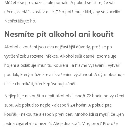
Můžete se procházet - ale pomalu. A pokud se cítíte, že vás
něco „zvedá“ - zastavte se. Tělo potřebuje klid, aby se zacelilo.
Nepřetěžujte ho.
Nesmíte pít alkohol ani kouřit
Alkohol a kouření jsou dva nejčastější důvody, proč se po
vytržení zubu rozvine infekce. Alkohol suší dásně, zpomaluje
hojení a oslabuje imunitu. Kouření - a hlavně vysávání - vytváří
podtlak, který může krevní sraženinu vytáhnout. A dým obsahuje
tisíce chemikálií, které způsobují zánět.
Nejlepší je nekouřit a nepít alkohol alespoň 72 hodin po vytržení
zubu. Ale pokud to nejde - alespoň 24 hodin. A pokud jste
kouřák - nekouřte alespoň první den. Mnoho lidí si myslí, že „jen
jedna cigareta“ to nezničí. Ale jedna stačí. Víte, proč? Protože