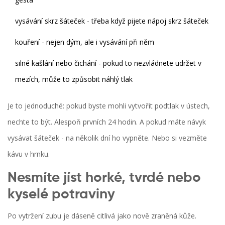
vysávání skrz šáteček - třeba když pijete nápoj skrz šáteček
kouření - nejen dým, ale i vysávání při něm
silné kašlání nebo čichání - pokud to nezvládnete udržet v
mezích, může to způsobit náhlý tlak
Je to jednoduché: pokud byste mohli vytvořit podtlak v ústech,
nechte to být. Alespoň prvních 24 hodin. A pokud máte návyk
vysávat šáteček - na několik dní ho vypněte. Nebo si vezměte
kávu v hrnku.
Nesmíte jíst horké, tvrdé nebo
kyselé potraviny
Po vytržení zubu je dáseně citlivá jako nově zraněná kůže.