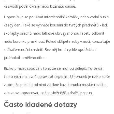
kazivosti podél okraje nebo k zánětu dásně.
Doporučuje se používat interdentální kartáčky nebo vodní hubici
každý den. Také se vyhněte kousání do tvrdých předmětů - led,
skořápky ořechů nebo látkové ubrusy mohou facetu odlomit
nebo korunku prasknout. Pokud skřípete zuby v noci, konzultujte
s lékařem noční chránič. Bez něj hrozí rychlé opotřebení
jakéhokoli umělého dílce.
Riziko u facet spočívá v tom, že se mohou odlepít. To se dá
často rychle a levně opravit přelepením. U korunek je riziko spíše
v tom, že pokud pod nimi vznikne kaz, korunku musíte rozbít a
zub znovu opracovat, což je složitější a dražší postup.
Často kladené dotazy