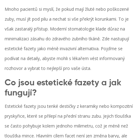
Mnoho pacientů si myslí, že pokud mají žluté nebo poškozené
zuby, musí jít pod pilu a nechat si vše překrýt korunkami. To je
však zastaralý přístup. Moderní stomatologie klade důraz na
minimalizaci zásahu do zdravého zubního tkáně. Zde nastupují
estetické fazety jako méně invazivní alternativa. Pojďme se
podívat na detaily, abyste mohli s lékařem vést informovaný
rozhovor a vybrat to nejlepší pro vaše ústa.
Co jsou estetické fazety a jak
fungují?
Estetické fazety
jsou
tenké destičky z keramiky nebo kompozitní
pryskyřice, které se přilepí na přední stranu zubu
. Jejich tloušťka
se často pohybuje kolem jednoho milimetru, což je méně než
tloušťka mince. Hlavním cílem facet není jen změna barvy, ale