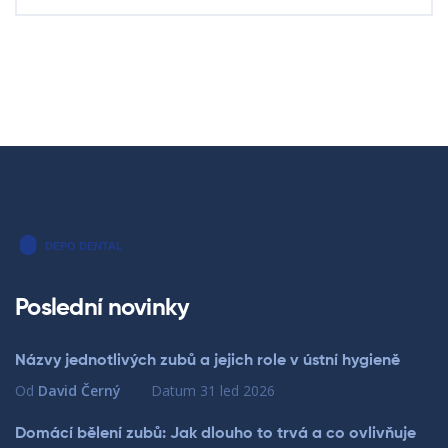
Poslední novinky
Názvy jednotlivých zubů a jejich role v ústní hygieně
Od
David Černý
Datum
31 led 2026
Domácí bělení zubů: Jak dlouho to trvá a co ovlivňuje