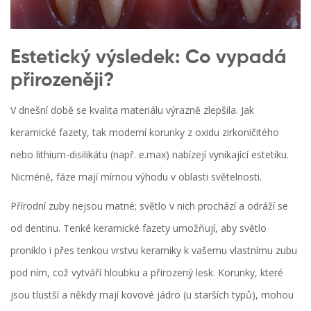
Estetický výsledek: Co vypadá
přirozeněji?
V dnešní době se kvalita materiálu výrazně zlepšila. Jak
keramické fazety, tak moderní korunky z oxidu zirkoničitého
nebo lithium-disilikátu (např. e.max) nabízejí vynikající estetiku.
Nicméně, fáze mají mírnou výhodu v oblasti světelnosti.
Přírodní zuby nejsou matné; světlo v nich prochází a odráží se
od dentinu. Tenké keramické fazety umožňují, aby světlo
proniklo i přes tenkou vrstvu keramiky k vašemu vlastnímu zubu
pod ním, což vytváří hloubku a přirozený lesk. Korunky, které
jsou tlustší a někdy mají kovové jádro (u starších typů), mohou