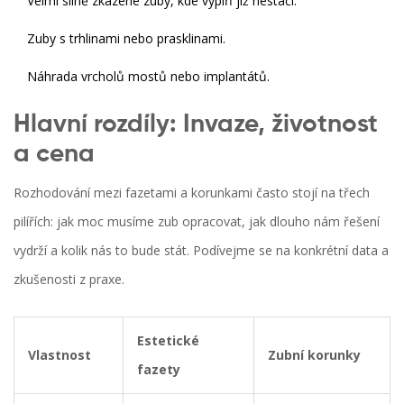
Velmi silně zkazené zuby, kde výplň již nestačí.
Zuby s trhlinami nebo prasklinami.
Náhrada vrcholů mostů nebo implantátů.
Hlavní rozdíly: Invaze, životnost
a cena
Rozhodování mezi fazetami a korunkami často stojí na třech
pilířích: jak moc musíme zub opracovat, jak dlouho nám řešení
vydrží a kolik nás to bude stát. Podívejme se na konkrétní data a
zkušenosti z praxe.
Estetické
Vlastnost
Zubní korunky
fazety