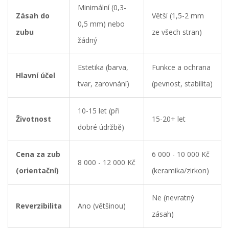
Minimální (0,3-
Zásah do
Větší (1,5-2 mm
0,5 mm) nebo
zubu
ze všech stran)
žádný
Estetika (barva,
Funkce a ochrana
Hlavní účel
tvar, zarovnání)
(pevnost, stabilita)
10-15 let (při
Životnost
15-20+ let
dobré údržbě)
Cena za zub
6 000 - 10 000 Kč
8 000 - 12 000 Kč
(orientační)
(keramika/zirkon)
Ne (nevratný
Reverzibilita
Ano (většinou)
zásah)