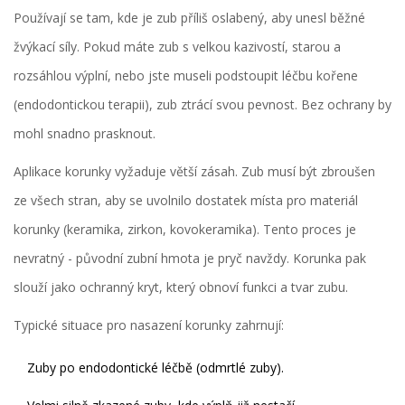
Používají se tam, kde je zub příliš oslabený, aby unesl běžné
žvýkací síly. Pokud máte zub s velkou kazivostí, starou a
rozsáhlou výplní, nebo jste museli podstoupit léčbu kořene
(endodontickou terapii), zub ztrácí svou pevnost. Bez ochrany by
mohl snadno prasknout.
Aplikace korunky vyžaduje větší zásah. Zub musí být zbroušen
ze všech stran, aby se uvolnilo dostatek místa pro materiál
korunky (keramika, zirkon, kovokeramika). Tento proces je
nevratný - původní zubní hmota je pryč navždy. Korunka pak
slouží jako ochranný kryt, který obnoví funkci a tvar zubu.
Typické situace pro nasazení korunky zahrnují:
Zuby po endodontické léčbě (odmrtlé zuby).