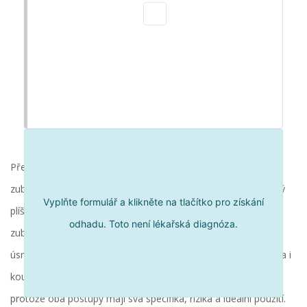
Představte si situaci: sedíte na zubaři, v ruce držíte modelky
zubů a lékař vám nabízí dvě možnosti. Buď tenký porcelánový
Vyplňte formulář a klikněte na tlačítko pro získání
plíšek, který se nazývá
estetická faceta
, nebo robustnější
odhadu. Toto není lékařská diagnóza.
zubní korunka
. Obojí vypadá skvěle, obozí slibuje dokonalý
úsměv. Ale které řešení přežije váš oblíbený kávu, víno a třeba i
kousnutí do jablka? Rozhodnout se není vždy jednoduché,
protože oba postupy mají svá specifika, rizika a ideální použití.