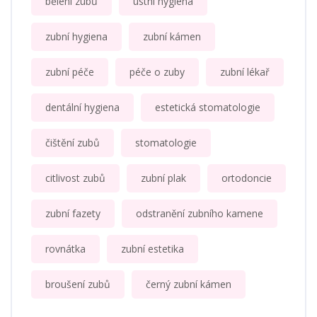
bělení zubů
ústní hygiena
zubní hygiena
zubní kámen
zubní péče
péče o zuby
zubní lékař
dentální hygiena
estetická stomatologie
čištění zubů
stomatologie
citlivost zubů
zubní plak
ortodoncie
zubní fazety
odstranění zubního kamene
rovnátka
zubní estetika
broušení zubů
černý zubní kámen