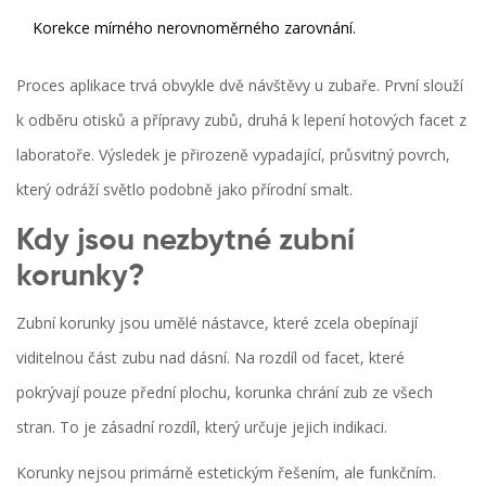
Korekce mírného nerovnoměrného zarovnání.
Proces aplikace trvá obvykle dvě návštěvy u zubaře. První slouží
k odběru otisků a přípravy zubů, druhá k lepení hotových facet z
laboratoře. Výsledek je přirozeně vypadající, průsvitný povrch,
který odráží světlo podobně jako přírodní smalt.
Kdy jsou nezbytné zubní
korunky?
Zubní korunky
jsou
umělé nástavce, které zcela obepínají
viditelnou část zubu nad dásní
. Na rozdíl od facet, které
pokrývají pouze přední plochu, korunka chrání zub ze všech
stran. To je zásadní rozdíl, který určuje jejich indikaci.
Korunky nejsou primárně estetickým řešením, ale funkčním.