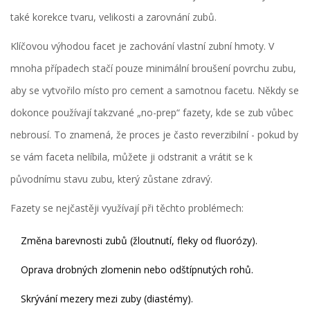
také korekce tvaru, velikosti a zarovnání zubů.
Klíčovou výhodou facet je zachování vlastní zubní hmoty. V
mnoha případech stačí pouze minimální broušení povrchu zubu,
aby se vytvořilo místo pro cement a samotnou facetu. Někdy se
dokonce používají takzvané „no-prep“ fazety, kde se zub vůbec
nebrousí. To znamená, že proces je často reverzibilní - pokud by
se vám faceta nelíbila, můžete ji odstranit a vrátit se k
původnímu stavu zubu, který zůstane zdravý.
Fazety se nejčastěji využívají při těchto problémech:
Změna barevnosti zubů (žloutnutí, fleky od fluorózy).
Oprava drobných zlomenin nebo odštípnutých rohů.
Skrývání mezery mezi zuby (diastémy).