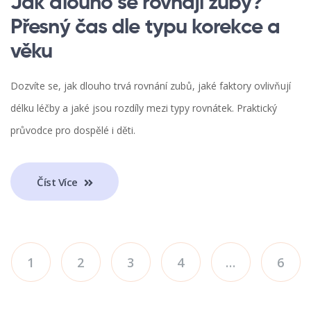
Jak dlouho se rovnají zuby?
Přesný čas dle typu korekce a
věku
Dozvíte se, jak dlouho trvá rovnání zubů, jaké faktory ovlivňují
délku léčby a jaké jsou rozdíly mezi typy rovnátek. Praktický
průvodce pro dospělé i děti.
Číst Více
1
2
3
4
…
6