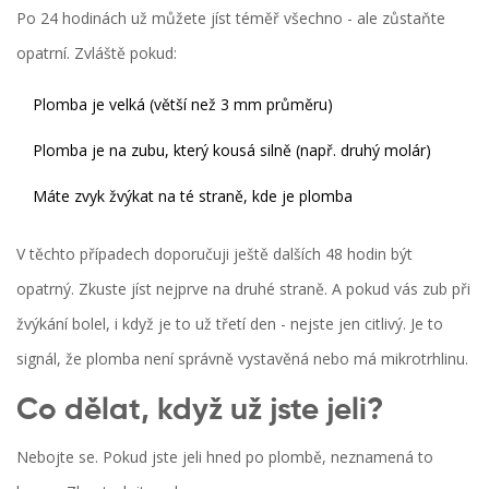
Po 24 hodinách už můžete jíst téměř všechno - ale zůstaňte
opatrní. Zvláště pokud:
Plomba je velká (větší než 3 mm průměru)
Plomba je na zubu, který kousá silně (např. druhý molár)
Máte zvyk žvýkat na té straně, kde je plomba
V těchto případech doporučuji ještě dalších 48 hodin být
opatrný. Zkuste jíst nejprve na druhé straně. A pokud vás zub při
žvýkání bolel, i když je to už třetí den - nejste jen citlivý. Je to
signál, že plomba není správně vystavěná nebo má mikrotrhlinu.
Co dělat, když už jste jeli?
Nebojte se. Pokud jste jeli hned po plombě, neznamená to