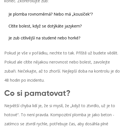
konec. Zkontrolujte zub:
Je plomba rovnoměrná? Nebo má „kousíček“?
Cítíte bolest, když se dotýkáte jazykem?
Je zub citlivější na studené nebo horké?
Pokud je vše v pořádku, nechte to tak. Příště už budete vědět.
Pokud ale cítíte nějakou nerovnost nebo bolest, zavolejte
zubaři. Nečekajte, až to zhorší. Nejlepší doba na kontrolu je do
48 hodin po incidentu.
Co si pamatovat?
Největší chyba lidí je, že si myslí, že „když to ztvrdlo, už je to
hotové“. To není pravda. Kompozitní plomba je jako beton -
zatímco se ztvrdí rychle, potřebuje čas, aby dosáhla plné