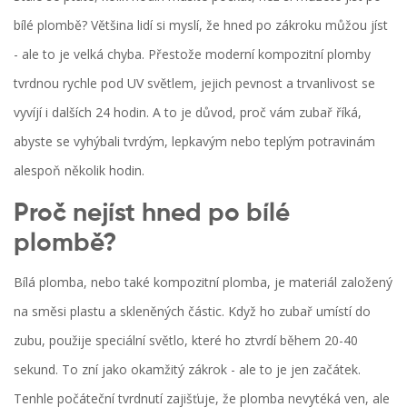
bílé plombě? Většina lidí si myslí, že hned po zákroku můžou jíst
- ale to je velká chyba. Přestože moderní kompozitní plomby
tvrdnou rychle pod UV světlem, jejich pevnost a trvanlivost se
vyvíjí i dalších 24 hodin. A to je důvod, proč vám zubař říká,
abyste se vyhýbali tvrdým, lepkavým nebo teplým potravinám
alespoň několik hodin.
Proč nejíst hned po bílé
plombě?
Bílá plomba, nebo také kompozitní plomba, je materiál založený
na směsi plastu a skleněných částic. Když ho zubař umístí do
zubu, použije speciální světlo, které ho ztvrdí během 20-40
sekund. To zní jako okamžitý zákrok - ale to je jen začátek.
Tenhle počáteční tvrdnutí zajišťuje, že plomba nevytéká ven, ale