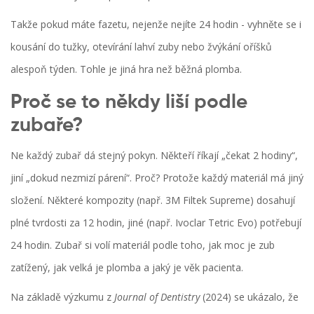
Takže pokud máte fazetu, nejenže nejíte 24 hodin - vyhněte se i
kousání do tužky, otevírání lahví zuby nebo žvýkání oříšků
alespoň týden. Tohle je jiná hra než běžná plomba.
Proč se to někdy liší podle
zubaře?
Ne každý zubař dá stejný pokyn. Někteří říkají „čekat 2 hodiny“,
jiní „dokud nezmizí párení“. Proč? Protože každý materiál má jiný
složení. Některé kompozity (např. 3M Filtek Supreme) dosahují
plné tvrdosti za 12 hodin, jiné (např. Ivoclar Tetric Evo) potřebují
24 hodin. Zubař si volí materiál podle toho, jak moc je zub
zatížený, jak velká je plomba a jaký je věk pacienta.
Na základě výzkumu z
Journal of Dentistry
(2024) se ukázalo, že