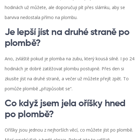
hodinách už můžete, ale doporučuji pít přes slámku, aby se
barviva nedostala přímo na plombu.
Je lepší jíst na druhé straně po
plombě?
Ano, zvláště pokud je plomba na zubu, který kousá silně. I po 24
hodinách je dobré zatěžovat plombu postupně. Přes den si
zkusíte jíst na druhé straně, a večer už můžete přejít zpět. To
pomůže plombě „přizpůsobit se“.
Co když jsem jela oříšky hned
po plombě?
Oříšky jsou jednou z nejhorších věcí, co můžete jíst po plombě.
Mají vysoký tlak a tvrdé okraje. Pokud jste to udělali,