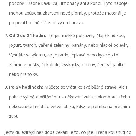
podobě - žádné kávu, čaj, limonády ani alkohol. Tyto nápoje
mohou způsobit zbarvení nové plomby, protože materiál je
po první hodině stále citlivý na barviva.
Od 2 do 24 hodin:
Jíte jen měkké potraviny. Například kaši,
jogurt, tvaroh, vařené zeleniny, banány, nebo hladké polévky.
Vyhněte se všemu, co je tvrdé, lepkavé nebo kyselé - to
zahrnuje oříšky, čokoládu, žvýkačky, citróny, čerstvé jablko
nebo hranolky.
Po 24 hodinách:
Můžete se vrátit ke své běžné stravě. Ale i
pak se vyhněte přílišnému zatěžování zubu s plombou - třeba
nekousněte hned do větve jablka, když je plomba na předním
zubu.
Ještě důležitější než doba čekání je to, co jíte. Třeba kousnutí do