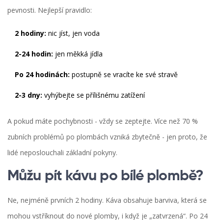
pevnosti. Nejlepší pravidlo:
2 hodiny:
nic jíst, jen voda
2-24 hodin:
jen měkká jídla
Po 24 hodinách:
postupně se vracíte ke své stravě
2-3 dny:
vyhýbejte se přílišnému zatížení
A pokud máte pochybnosti - vždy se zeptejte. Více než 70 %
zubních problémů po plombách vzniká zbytečně - jen proto, že
lidé neposlouchali základní pokyny.
Můžu pít kávu po bílé plombě?
Ne, nejméně prvních 2 hodiny. Káva obsahuje barviva, která se
mohou vstříknout do nové plomby, i když je „zatvrzená“. Po 24