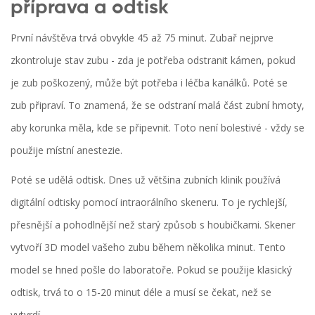
příprava a odtisk
První návštěva trvá obvykle 45 až 75 minut. Zubař nejprve
zkontroluje stav zubu - zda je potřeba odstranit kámen, pokud
je zub poškozený, může být potřeba i léčba kanálků. Poté se
zub připraví. To znamená, že se odstraní malá část zubní hmoty,
aby korunka měla, kde se připevnit. Toto není bolestivé - vždy se
použije místní anestezie.
Poté se udělá odtisk. Dnes už většina zubních klinik používá
digitální odtisky pomocí intraorálního skeneru. To je rychlejší,
přesnější a pohodlnější než starý způsob s houbičkami. Skener
vytvoří 3D model vašeho zubu během několika minut. Tento
model se hned pošle do laboratoře. Pokud se použije klasický
odtisk, trvá to o 15-20 minut déle a musí se čekat, než se
vytvrdí.