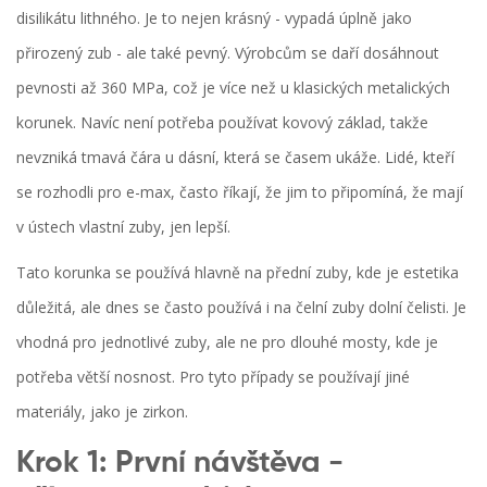
disilikátu lithného. Je to nejen krásný - vypadá úplně jako
přirozený zub - ale také pevný. Výrobcům se daří dosáhnout
pevnosti až 360 MPa, což je více než u klasických metalických
korunek. Navíc není potřeba používat kovový základ, takže
nevzniká tmavá čára u dásní, která se časem ukáže. Lidé, kteří
se rozhodli pro e-max, často říkají, že jim to připomíná, že mají
v ústech vlastní zuby, jen lepší.
Tato korunka se používá hlavně na přední zuby, kde je estetika
důležitá, ale dnes se často používá i na čelní zuby dolní čelisti. Je
vhodná pro jednotlivé zuby, ale ne pro dlouhé mosty, kde je
potřeba větší nosnost. Pro tyto případy se používají jiné
materiály, jako je zirkon.
Krok 1: První návštěva -