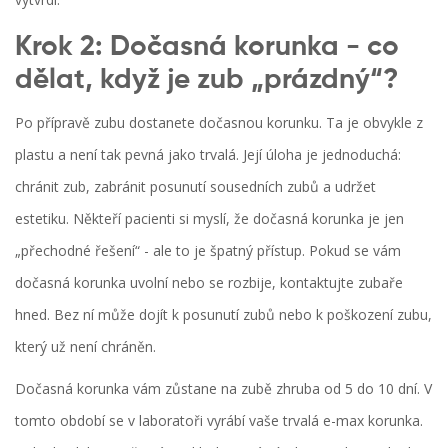
Krok 2: Dočasná korunka - co
dělat, když je zub „prázdný“?
Po přípravě zubu dostanete dočasnou korunku. Ta je obvykle z
plastu a není tak pevná jako trvalá. Její úloha je jednoduchá:
chránit zub, zabránit posunutí sousedních zubů a udržet
estetiku. Někteří pacienti si myslí, že dočasná korunka je jen
„přechodné řešení“ - ale to je špatný přístup. Pokud se vám
dočasná korunka uvolní nebo se rozbije, kontaktujte zubaře
hned. Bez ní může dojít k posunutí zubů nebo k poškození zubu,
který už není chráněn.
Dočasná korunka vám zůstane na zubě zhruba od 5 do 10 dní. V
tomto období se v laboratoři vyrábí vaše trvalá e-max korunka.