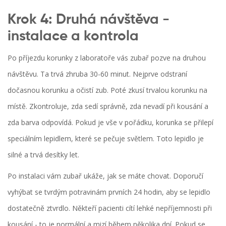
Krok 4: Druhá návštěva -
instalace a kontrola
Po příjezdu korunky z laboratoře vás zubař pozve na druhou
návštěvu. Ta trvá zhruba 30-60 minut. Nejprve odstraní
dočasnou korunku a očistí zub. Poté zkusí trvalou korunku na
místě. Zkontroluje, zda sedí správně, zda nevadí při kousání a
zda barva odpovídá. Pokud je vše v pořádku, korunka se přilepí
speciálním lepidlem, které se pečuje světlem. Toto lepidlo je
silné a trvá desítky let.
Po instalaci vám zubař ukáže, jak se máte chovat. Doporučí
vyhýbat se tvrdým potravinám prvních 24 hodin, aby se lepidlo
dostatečně ztvrdlo. Někteří pacienti cítí lehké nepříjemnosti při
kousání - to je normální a mizí během několika dní. Pokud se