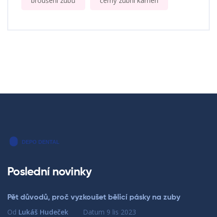
broušení zubů
černý zubní kámen
Poslední novinky
Pět důvodů, proč vyzkoušet bělicí pásky na zuby
Od
Lukáš Hudeček
Datum
9 lis 2023