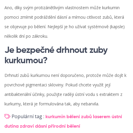
Ano, díky svým protizánětlivým vlastnostem může kurkumin
pomoci zmírnit podráždění dásní a mírnou citlivost zubů, která
se objevuje po bělení. Nejlepší je ho užívat systémově (kapsle)
několik dní po zákroku.
Je bezpečné drhnout zuby
kurkumou?
Drhnutí zubů kurkumou není doporučeno, protože může dojít k
povrchové pigmentaci skloviny. Pokud chcete využít její
antibakteriální účinky, použijte raději ústní vodu s extraktem z
kurkumy, která je formulována tak, aby nebarvila.
Populární tag :
kurkumin
bělení zubů laserem
ústní
dutina
zdraví dásní
přírodní bělení