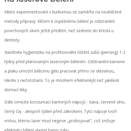
Místo experimentování s kurkumou se zaměřte na osvědčené
metody přípravy. Klíčem k úspěšnému bělení je odstranění
povrchových skvrn ještě předtím, než sednete do křesla u
dentisty.
Navštivte hygienistku na profesionální čištění zubů (piersing) 1-2
týdny před plánovaným laserovým bělením. Odstranění kamene
a plaku umožní bělicímu gelu pracovat přímo se sklovinou,
nikoliv s nečistotami. To je mnohem efektivnější než jakékoli
domací léky.
Dále omezte konzumaci barevných nápojů - káva, červené víno,
černý čaj - alespoň týden před zákrokem. Tyto nápoje tvoří
vrstvu, kterou laser musí nejprve „probojovat“, což snižuje
efektivitu bělení vlastní barvy zubu.