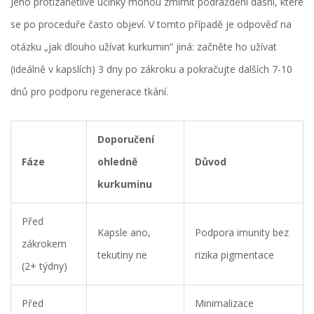
Jeho protizánětlivé účinky mohou zmírnit podráždění dásní, které
se po proceduře často objeví. V tomto případě je odpověď na
otázku „jak dlouho užívat kurkumin“ jiná: začněte ho užívat
(ideálně v kapslích) 3 dny po zákroku a pokračujte dalších 7-10
dnů pro podporu regenerace tkání.
Doporučení
Fáze
ohledně
Důvod
kurkuminu
Před
Kapsle ano,
Podpora imunity bez
zákrokem
tekutiny ne
rizika pigmentace
(2+ týdny)
Před
Minimalizace