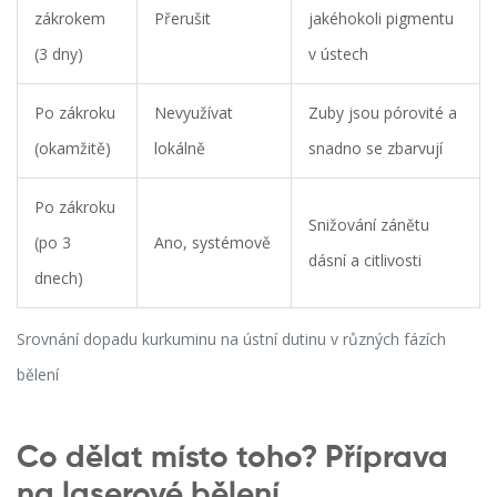
zákrokem
Přerušit
jakéhokoli pigmentu
(3 dny)
v ústech
Po zákroku
Nevyužívat
Zuby jsou pórovité a
(okamžitě)
lokálně
snadno se zbarvují
Po zákroku
Snižování zánětu
(po 3
Ano, systémově
dásní a citlivosti
dnech)
Srovnání dopadu kurkuminu na ústní dutinu v různých fázích
bělení
Co dělat místo toho? Příprava
na laserové bělení