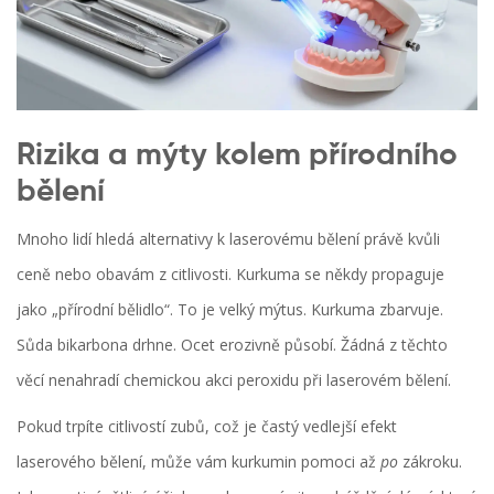
Rizika a mýty kolem přírodního
bělení
Mnoho lidí hledá alternativy k laserovému bělení právě kvůli
ceně nebo obavám z citlivosti. Kurkuma se někdy propaguje
jako „přírodní bělidlo“. To je velký mýtus. Kurkuma zbarvuje.
Sůda bikarbona drhne. Ocet erozivně působí. Žádná z těchto
věcí nenahradí chemickou akci peroxidu při laserovém bělení.
Pokud trpíte citlivostí zubů, což je častý vedlejší efekt
laserového bělení, může vám kurkumin pomoci až
po
zákroku.