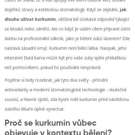
doplňků stravy a estetickou stomatologii. Když se zeptáte,
jak
dlouho užívat kurkumin
, většina lidí očekává odpověď týkající
se kloubů nebo zánětů. Ale co když je vaším cílem připravit ústní
dutinu na profesionální zákrok, jako je
bělení zubů laserem
? Zde
nastává zásadní omyl. Kurkumin není bělicí látka. Naopak, jeho
intenzivní žlutá barva může být pro vaše zuby spíše překážkou
než pomocníkem, pokud ho používáte nesprávně.
Pojďme si tedy rozebrat, jak tyto dva světy - přírodní
antioxidanty a moderní stomatologické technologie - skutečně
souvisí, a hlavně zjistit, zda byste měli kurkumin před návštěvou
zubního lékaře úplně vynechat.
Proč se kurkumin vůbec
objevuje v kontextu bělení?