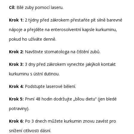
Cíl:
Bílé zuby pomocí laseru.
Krok 1:
2 týdny před zákrokem přestaňte pít silně barevné
nápoje a přejděte na enterosolventní kapsle kurkuminu,
pokud ho užíváte denně.
Krok 2:
Navštivte stomatologa na čištění zubů.
Krok 3:
3 dny před zákrokem vynechte jakýkoli kontakt
kurkuminu s ústní dutinou.
Krok 4:
Podstupte laserové bělení.
Krok 5:
První 48 hodin dodržujte „bílou dietu“ (jen bledé
potraviny).
Krok 6:
Po 3 dnech můžete kurkumin znovu zavést pro
snížení citlivosti dásní.