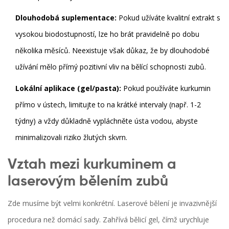
Dlouhodobá suplementace:
Pokud užíváte kvalitní extrakt s
vysokou biodostupností, lze ho brát pravidelně po dobu
několika měsíců. Neexistuje však důkaz, že by dlouhodobé
užívání mělo přímý pozitivní vliv na bělící schopnosti zubů.
Lokální aplikace (gel/pasta):
Pokud používáte kurkumin
přímo v ústech, limitujte to na krátké intervaly (např. 1-2
týdny) a vždy důkladně vypláchněte ústa vodou, abyste
minimalizovali riziko žlutých skvrn.
Vztah mezi kurkuminem a
laserovým bělením zubů
Zde musíme být velmi konkrétní. Laserové bělení je invazivnější
procedura než domácí sady. Zahřívá bělicí gel, čímž urychluje