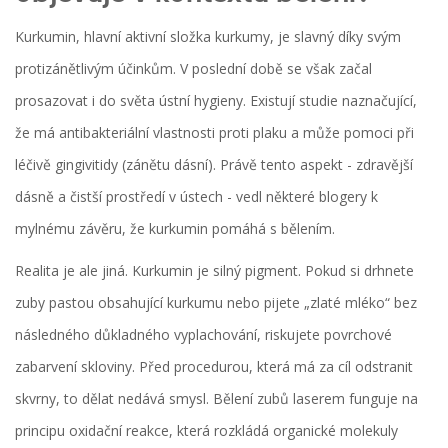
Kurkumin, hlavní aktivní složka kurkumy, je slavný díky svým
protizánětlivým účinkům. V poslední době se však začal
prosazovat i do světa ústní hygieny. Existují studie naznačující,
že má antibakteriální vlastnosti proti plaku a může pomoci při
léčivě gingivitidy (zánětu dásní). Právě tento aspekt - zdravější
dásně a čistší prostředí v ústech - vedl některé blogery k
mylnému závěru, že kurkumin pomáhá s bělením.
Realita je ale jiná. Kurkumin je silný pigment. Pokud si drhnete
zuby pastou obsahující kurkumu nebo pijete „zlaté mléko“ bez
následného důkladného vyplachování, riskujete povrchové
zabarvení skloviny. Před procedurou, která má za cíl odstranit
skvrny, to dělat nedává smysl. Bělení zubů laserem funguje na
principu oxidační reakce, která rozkládá organické molekuly