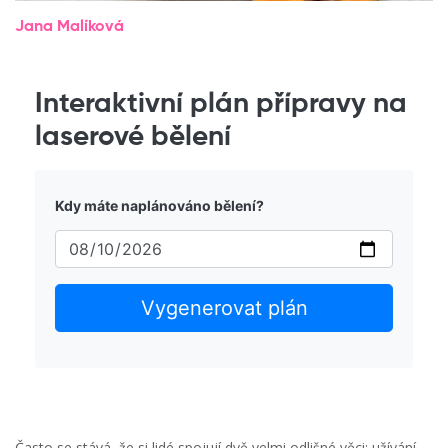
Jana Malíková
Interaktivní plán přípravy na
laserové bělení
Kdy máte naplánováno bělení?
Vygenerovat plán
Často se stává, že si lidé spojují dvě velmi odlišné věci: užívání