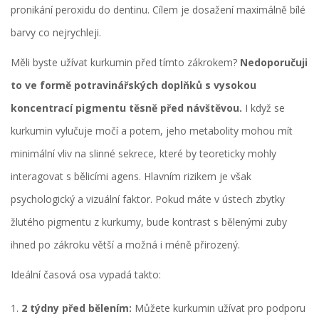
pronikání peroxidu do dentinu. Cílem je dosažení maximálně bílé
barvy co nejrychleji.
Měli byste užívat kurkumin před tímto zákrokem?
Nedoporučuji
to ve formě potravinářských doplňků s vysokou
koncentrací pigmentu těsně před návštěvou.
I když se
kurkumin vylučuje močí a potem, jeho metabolity mohou mít
minimální vliv na slinné sekrece, které by teoreticky mohly
interagovat s bělicími agens. Hlavním rizikem je však
psychologický a vizuální faktor. Pokud máte v ústech zbytky
žlutého pigmentu z kurkumy, bude kontrast s bělenými zuby
ihned po zákroku větší a možná i méně přirozený.
Ideální časová osa vypadá takto:
2 týdny před bělením:
Můžete kurkumin užívat pro podporu