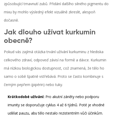
způsobující tmavnutí zubů. Přidání dalšího silného pigmentu do
mixu by mohlo výsledný efekt vizuálně zkreslit, alespoň
dočasně.
Jak dlouho užívat kurkumin
obecně?
Pokud vás zajímá otázka trvání užívání kurkuminu z hlediska
celkového zdraví, odpoveď závisí na formě a dávce. Kurkumin
má nízkou biologickou dostupnost, což znamená, že tělo ho
samo o sobě špatně vstřebává. Proto se často kombinuje s
černým pepřem (pipérin) nebo tuky.
Krátkodobé užívání:
Pro akutní záněty nebo podporu
imunity se doporučuje cyklus 4 až 6 týdnů. Poté je vhodné
udělat pauzu, aby tělo nestalo rezistentním vůči účinkům.