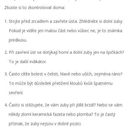
Zkuste si to zkontrolovat doma:
Stojte před zrcadlem a zavřete ústa. Zhlédněte si dolní zuby.
Pokud je vidíte jen malou část nebo vůbec ne, je to známka
predkusu.
Při zavření úst se dotýkají horní a dolní zuby jen na špičkách?
To je další indikátor.
Často cítíte bolest v čelisti, hlavě nebo uších, zejména ráno?
To může být důsledek přetížení kloubů kvůli špatnému
sevření.
Často si stěžujete, že vám zuby při jídlě brzdí? Nebo se vám
někdy zlomí keramická fazeta nebo plomba? To je častý
příznak, že zuby nejsou v dobré pozici.