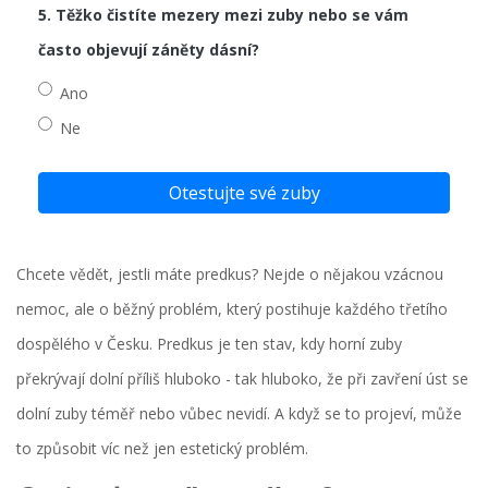
5. Těžko čistíte mezery mezi zuby nebo se vám
často objevují záněty dásní?
Ano
Ne
Otestujte své zuby
Chcete vědět, jestli máte predkus? Nejde o nějakou vzácnou
nemoc, ale o běžný problém, který postihuje každého třetího
dospělého v Česku. Predkus je ten stav, kdy horní zuby
překrývají dolní příliš hluboko - tak hluboko, že při zavření úst se
dolní zuby téměř nebo vůbec nevidí. A když se to projeví, může
to způsobit víc než jen estetický problém.