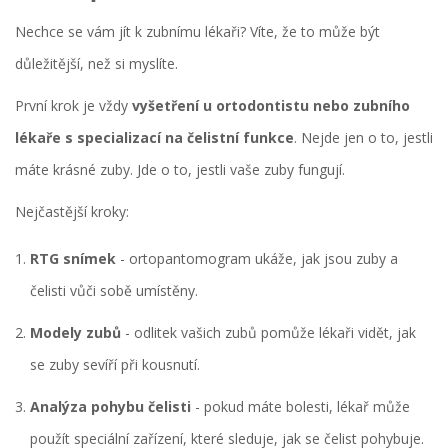
Nechce se vám jít k zubnímu lékaři? Víte, že to může být
důležitější, než si myslíte.
První krok je vždy
vyšetření u ortodontistu nebo zubního
lékaře s specializací na čelistní funkce
. Nejde jen o to, jestli
máte krásné zuby. Jde o to, jestli vaše zuby fungují.
Nejčastější kroky:
RTG snímek
- ortopantomogram ukáže, jak jsou zuby a
čelisti vůči sobě umístěny.
Modely zubů
- odlitek vašich zubů pomůže lékaři vidět, jak
se zuby sevíří při kousnutí.
Analýza pohybu čelisti
- pokud máte bolesti, lékař může
použít speciální zařízení, které sleduje, jak se čelist pohybuje.