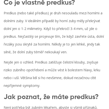
Co je vlastně predkus?
Predkus (nebo také předkus) je druh nesouladu mezi horními a
dolními zuby. V ideálním případě by horní zuby měly překrývat
dolní jen o 1-2 milimetry. Když to překročí 3-4 mm, už jde o
predkus. Nejčastěji se projevuje tím, že když zavřete ústa, dolní
řezáky jsou skryté za horními. Někdy je to jen lehké, jindy tak
silné, že dolní zuby téměř nekoukají ven.
Nejde jen o vzhled. Predkus zatěžuje čelistní klouby, zvyšuje
riziko zubního opotřebení a může vést k bolestem hlavy, krku
nebo i uší. Většina lidí si ho nevšimne, dokud nezačnou cítit
nepříjemné symptomy.
Jak poznat, že máte predkus?
Není potřeba být zubním lékařem, abyste si všimli příznaků.