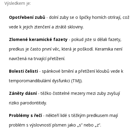
Výsledkem je:
Opotřebení zubů
- dolní zuby se o špičky horních otrírají, což
vede k jejich ztenčení a ztrátě skloviny.
Zlomené keramické fazety
- pokud jste si dělali fazety,
predkus je často první věc, která je poškodí. Keramika není
navržená na trvající přetížení.
Bolesti čelisti
- spánkové brnění a přetížení kloubů vede k
temporomandibulární dysfunkci (TMJ).
Záněty dásní
- těžko čistitelné mezery mezi zuby zvyšují
riziko parodontitidy.
Problémy s řečí
- někteří lidé s těžkým predkusem mají
problém s výslovností písmen jako „s“ nebo „z“.