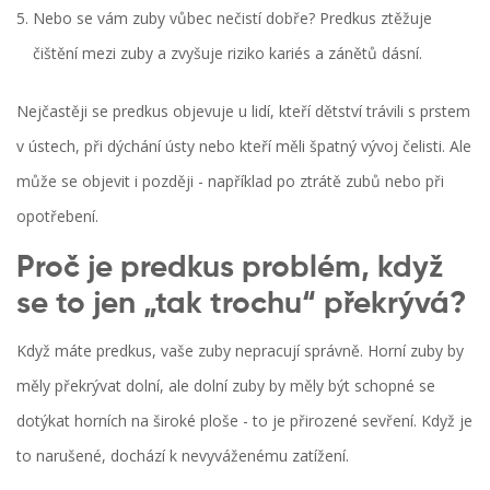
Nebo se vám zuby vůbec nečistí dobře? Predkus ztěžuje
čištění mezi zuby a zvyšuje riziko kariés a zánětů dásní.
Nejčastěji se predkus objevuje u lidí, kteří dětství trávili s prstem
v ústech, při dýchání ústy nebo kteří měli špatný vývoj čelisti. Ale
může se objevit i později - například po ztrátě zubů nebo při
opotřebení.
Proč je predkus problém, když
se to jen „tak trochu“ překrývá?
Když máte predkus, vaše zuby nepracují správně. Horní zuby by
měly překrývat dolní, ale dolní zuby by měly být schopné se
dotýkat horních na široké ploše - to je přirozené sevření. Když je
to narušené, dochází k nevyváženému zatížení.