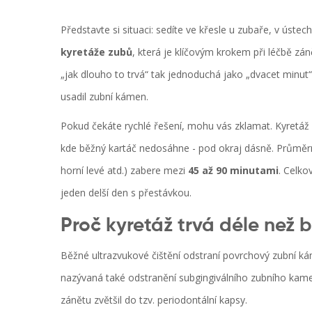
Představte si situaci: sedíte ve křesle u zubaře, v úste
kyretáže zubů
, která je klíčovým krokem při léčbě zá
„jak dlouho to trvá“ tak jednoduchá jako „dvacet minut“.
usadil zubní kámen.
Pokud čekáte rychlé řešení, mohu vás zklamat. Kyretáž ne
kde běžný kartáč nedosáhne - pod okraj dásně. Průměrný 
horní levé atd.) zabere mezi
45 až 90 minutami
. Celko
jeden delší den s přestávkou.
Proč kyretáž trvá déle než b
Běžné ultrazvukové čištění odstraní povrchový zubní k
nazývaná také
odstranění subgingiválního zubního kam
zánětu zvětšil do tzv. periodontální kapsy.