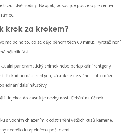
e trvat i dvě hodiny. Naopak, pokud jde pouze o preventivní
ý rámec.
k krok za krokem?
odívejme se na to, co se děje během těch 60 minut. Kyretáž není
má několik fází.
tuální panoramatický snímek nebo periapikální rentgeny.
kost. Pokud nemáte rentgen, zákrok se nezačne. Toto může
objednání další návštěvy.
vělá. Injekce do dásně je nezbytnost. Čekání na účinek
ičku s vodním chlazením k odstranění větších kusů kamene.
aby nedošlo k tepelnému poškození.