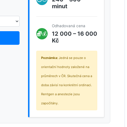
minut
Odhadovaná cena
12 000 – 16 000
💰
Kč
Poznámka:
Jedná se pouze o
orientační hodnoty založené na
průměrech v ČR. Skutečná cena a
doba závisí na konkrétní ordinaci.
Rentgen a anestezie jsou
započítány.