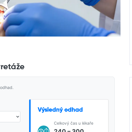
yretáže
 odhad.
Výsledný odhad
Celkový čas u lékaře
240 – 300
⏱️