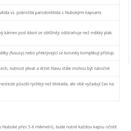
vitida vs. pokročilá parodontitida s hlubokými kapsami.
vý kámen pod dásní se obtížněji odstraňuje než měkký plak.
ělky (fususy) nebo překrývající se korunky komplikují přístup.
ech, nutnost plivat a držet hlavu stále mohou být náročné.
 anestezie působí rychleji než blokáda, ale obě vyžadují čas na
 hluboké přes 5-6 milimetrů, bude nutné každou kapsu očistit