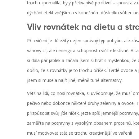
trochu zpomalila, byly překvapivě pozitivní – spousta z n
dýchání efektivnějším a v konečném důsledku vůbec neče
Vliv rovnátek na dietu a st
Při cvičení je důležitý nejen správný typ pohybu, ale zás
váhový cíl, ale i energii a schopnost cvičit efektivně. 
si dala pár jablek a začala jsem si hrát s myšlenkou, že
došlo, že s rovnátky je to trochu oříšek. Tvrdé ovoce a
jsem si musela najít jiné, méně tuhé alternativy.
Většina lidí, co nosí rovnátka, si uvědomuje, že musí om
pečivo nebo dokonce některé druhy zeleniny a ovoce. To
přizpůsobit svůj jídelníček. Jezte spíš jemnější potrav
zaměřte na potraviny s vysokým obsahem proteinů, kter
musí motivovat stát se trochu kreativnější ve vaření!