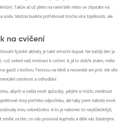
lémům. Takže ať už jdete na ranní běh nebo se chystáte na
a vodu. Možná budete potřebovat trochu více trpělivosti, ale
k na cvičení
žování fyzické aktivity je také emoční dopad. Ne každý den je
, což ovlivní vaši motivaci k cvičení. A já to dobře znám, měla
na gauči s kočkou Terezou na klíně a nezvedat ani prst. Ale víte
mentální odolnost a odhodlání.
omu, abych si našla nové způsoby, jakými si můžu zvednout
espektovat moji potřebu odpočinku, ale taky jsem nalezla nové,
posilovaly mou sebedůvěru. A to je nakonec to nejdůležitější,
jít směle za tím, co vás posouvá kupředu a dělá vás šťastnými.