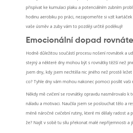
přispívat ke kumulaci plaku a potenciálním zubním prob
hodinu aerobiku po práci, nezapomeňte si vzít kartáček 
vaše úsměv a zuby vám to později určitě poděkují!
Emocionální dopad rovnáte
Hodně důležitou součástí procesu nošení rovnátek a udr
stejný a některé dny mohou být s rovnátky těžší než jiné
jsem dny, kdy jsem nechtěla nic jiného než prostě ležet 
co? Tyhle dny vám mohou nakonec pomoci posílit vaši 
Někdy mě cvičení se rovnátky opravdu nasměrovalo k t
náladu a motivaci. Naučila jsem se poslouchat tělo a r
méně náročné cvičební rutiny, které mi dělaly radost a 
že? Najít v sobě tu sílu překonat malé nepříjemnosti a 