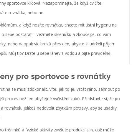
hny sportovce klíčová. Nezapomínejte, že když cvičíte,
 máte rovnátka, nebo ne.
blémům, a když nosíte rovnátka, chcete mít ústní hygienu na
 se o sebe postarat – vezmete skleničku a zkoušejte, co vám
loky, nebo naopak víc hrnků přes den, abyste si udrželi příjem
pší. Můj tip? Držte u sebe láhev s vodou a pijte pravidelně,
ieny pro sportovce s rovnátky
rutina se musí zdokonalit. Víte, jak to je, vstát ráno, sáhnout po
ší proces než jen obyčejné vyčistění zubů. Představte si, že po
 a rovnátek, jelikož nedovolit zbytkům potravy, aby se usadily
.
 tréninků a fyzické aktivity zvyšuje produkci slin, což může