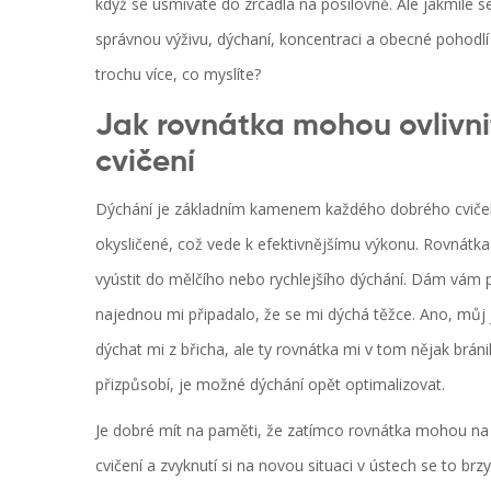
když se usmíváte do zrcadla na posilovně. Ale jakmile se 
správnou výživu, dýchaní, koncentraci a obecné pohodl
trochu více, co myslíte?
Jak rovnátka mohou ovlivn
cvičení
Dýchání je základním kamenem každého dobrého cvičebn
okysličené, což vede k efektivnějšímu výkonu. Rovnátk
vyústit do mělčího nebo rychlejšího dýchání. Dám vám p
najednou mi připadalo, že se mi dýchá těžce. Ano, můj 
dýchat mi z břicha, ale ty rovnátka mi v tom nějak bránil
přizpůsobí, je možné dýchání opět optimalizovat.
Je dobré mít na paměti, že zatímco rovnátka mohou na 
cvičení a zvyknutí si na novou situaci v ústech se to brzy