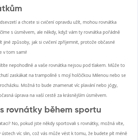
nátkům
dsevzetí a chcete si cvičení opravdu užít, mohou rovnátka
 cvičíme s úsměvem, ale někdy, když vám ty rovnátka pořádně
t jiné způsoby, jak si cvičení zpříjemnit, protože občasné
e v tom sami!
ecítíte nepohodlně a vaše rovnátka nejsou pod tlakem. Může to
hutí zaskákat na trampolíně s mojí holčičkou Milenou nebo se
rocházku. Možná to bude znamenat víc plavání nebo jógy,
á dočasná úprava na vaší cestě za krásnějším úsměvem.
 s rovnátky během sportu
taci? No, pokud jste někdy sportovali s rovnátky, možná víte,
ústech víc slin, což vás může vést k tomu, že budete pít méně