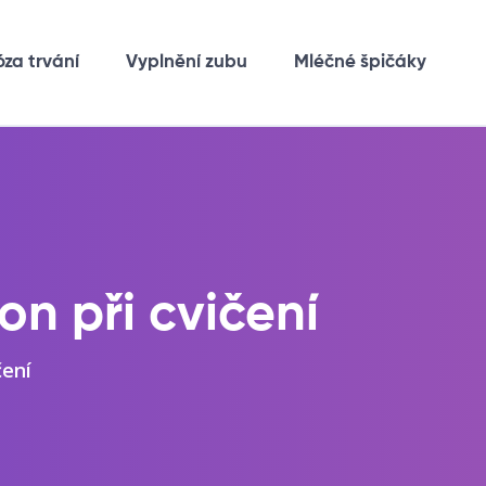
óza trvání
Vyplnění zubu
Mléčné špičáky
on při cvičení
čení