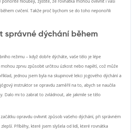
ponoříte hlouběji, zjistíte, že rovnátka mohou ovlivnit i vaši
í během cvičení. Takže proč bychom se do toho neponořili
it správné dýchání během
ího režimu – když dobře dýcháte, vaše tělo je lépe
a mohou zprvu způsobit určitou úzkost nebo napětí, což může
říklad, jednou jsem byla na skupinové lekci jogového dýchání a
jógový instruktor se opravdu zaměřil na to, abych se naučila
y. Dalo mi to zabrat to zvládnout, ale jakmile se tělo
začátku opravdu ovlivnit způsob vašeho dýchání, při správném
 zlepší. Příběhy, které jsem slyšela od lidí, které rovnátka