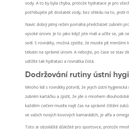
vody. A to by byla chyba, protože hydratace je pro všec
potřebujete pít dostatek vody, bez ohledu na to, jestli
Navíc dobrý pitný režim pomáhá předcházet zubním pro
vysoké úrovni. Je to jako když jste malí a učíte se, jak
sedí. S rovnátky, možná zjistíte, že musíte pít menšími 
tekutin na správné úrovni. A nebojte, po čase se stav zle
udržíte tak hydrataci a rovnátka čistá.
Dodržování rutiny ústní hyg
Mnoho lidí s rovnátky potvrdí, že jejich ústní hygienická 
zubním kartáčku a zjistit, že jde o mnohem dlouhodoběj
každém cvičení musíte najít čas na správné čištění zubů
ve vašich nových kovových kamarádích, je alfa a omega
Toto je obzvláště důležité pro sportovce, protože mnoho