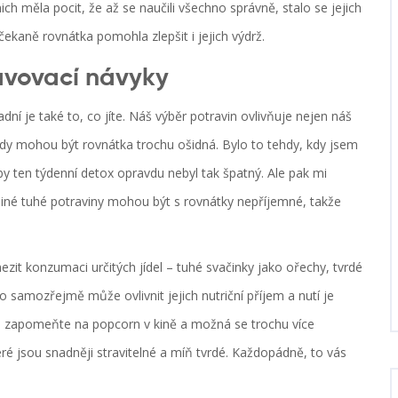
ich měla pocit, že až se naučili všechno správně, stalo se jejich
kaně rovnátka pomohla zlepšit i jejich výdrž.
ravovací návyky
adní je také to, co jíte. Náš výběr potravin ovlivňuje nejen náš
A tady mohou být rovnátka trochu ošidná. Bylo to tehdy, kdy jsem
 by ten týdenní detox opravdu nebyl tak špatný. Ale pak mi
 jiné tuhé potraviny mohou být s rovnátky nepříjemné, takže
ezit konzumaci určitých jídel – tuhé svačinky jako ořechy, tvrdé
 samozřejmě může ovlivnit jejich nutriční příjem a nutí je
iny, zapomeňte na popcorn v kině a možná se trochu více
é jsou snadněji stravitelné a míň tvrdé. Každopádně, to vás