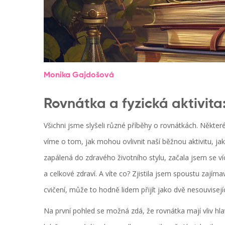
Monika Gajdošová
Rovnátka a fyzická aktivita
Všichni jsme slyšeli různé příběhy o rovnátkách. Někte
víme o tom, jak mohou ovlivnit naší běžnou aktivitu, jako
zapálená do zdravého životního stylu, začala jsem se víc
a celkové zdraví. A víte co? Zjistila jsem spoustu zajíma
cvičení, může to hodně lidem přijít jako dvě nesouvisejí
Na první pohled se možná zdá, že rovnátka mají vliv h