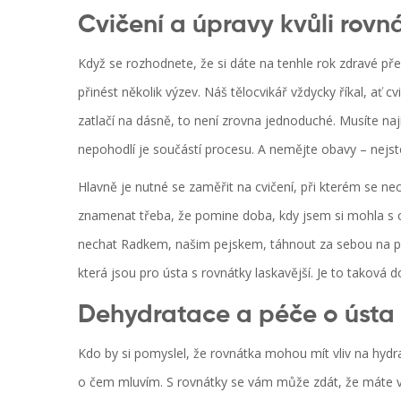
Cvičení a úpravy kvůli rov
Když se rozhodnete, že si dáte na tenhle rok zdravé pře
přinést několik výzev. Náš tělocvikář vždycky říkal, ať
zatlačí na dásně, to není zrovna jednoduché. Musíte nají
nepohodlí je součástí procesu. A nemějte obavy – nejst
Hlavně je nutné se zaměřit na cvičení, při kterém se n
znamenat třeba, že pomine doba, kdy jsem si mohla s c
nechat Radkem, našim pejskem, táhnout za sebou na p
která jsou pro ústa s rovnátky laskavější. Je to takov
Dehydratace a péče o ústa
Kdo by si pomyslel, že rovnátka mohou mít vliv na hydra
o čem mluvím. S rovnátky se vám může zdát, že máte v 