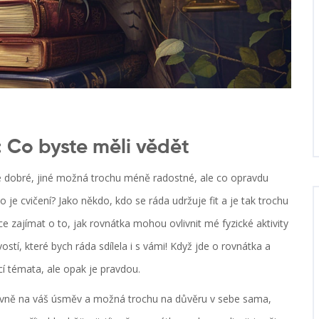
: Co byste měli vědět
ré dobré, jiné možná trochu méně radostné, ale co opravdu
 je cvičení? Jako někdo, kdo se ráda udržuje fit a je tak trochu
e zajímat o to, jak rovnátka mohou ovlivnit mé fyzické aktivity
vostí, které bych ráda sdílela i s vámi! Když jde o rovnátka a
cí témata, ale opak je pravdou.
lavně na váš úsměv a možná trochu na důvěru v sebe sama,