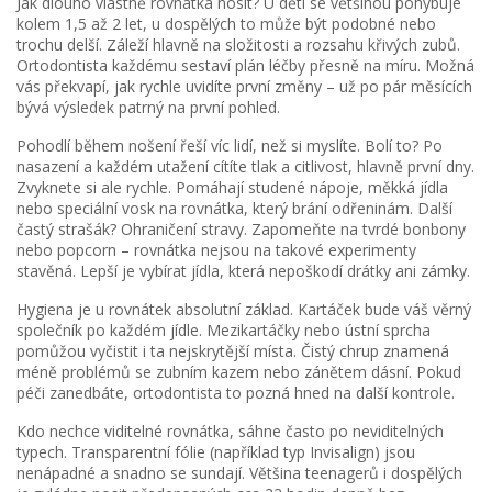
Jak dlouho vlastně rovnátka nosit? U dětí se většinou pohybuje
kolem 1,5 až 2 let, u dospělých to může být podobné nebo
trochu delší. Záleží hlavně na složitosti a rozsahu křivých zubů.
Ortodontista každému sestaví plán léčby přesně na míru. Možná
vás překvapí, jak rychle uvidíte první změny – už po pár měsících
bývá výsledek patrný na první pohled.
Pohodlí během nošení řeší víc lidí, než si myslíte. Bolí to? Po
nasazení a každém utažení cítíte tlak a citlivost, hlavně první dny.
Zvyknete si ale rychle. Pomáhají studené nápoje, měkká jídla
nebo speciální vosk na rovnátka, který brání odřeninám. Další
častý strašák? Ohraničení stravy. Zapomeňte na tvrdé bonbony
nebo popcorn – rovnátka nejsou na takové experimenty
stavěná. Lepší je vybírat jídla, která nepoškodí drátky ani zámky.
Hygiena je u rovnátek absolutní základ. Kartáček bude váš věrný
společník po každém jídle. Mezikartáčky nebo ústní sprcha
pomůžou vyčistit i ta nejskrytější místa. Čistý chrup znamená
méně problémů se zubním kazem nebo zánětem dásní. Pokud
péči zanedbáte, ortodontista to pozná hned na další kontrole.
Kdo nechce viditelné rovnátka, sáhne často po neviditelných
typech. Transparentní fólie (například typ Invisalign) jsou
nenápadné a snadno se sundají. Většina teenagerů i dospělých