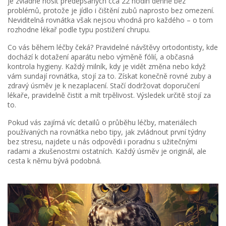
je zvládne nosit předepsaných cca 22 hodin denně bez
problémů, protože je jídlo i čištění zubů naprosto bez omezení.
Neviditelná rovnátka však nejsou vhodná pro každého – o tom
rozhodne lékař podle typu postižení chrupu.
Co vás během léčby čeká? Pravidelné návštěvy ortodontisty, kde
dochází k dotažení aparátu nebo výměně fólií, a občasná
kontrola hygieny. Každý milník, kdy je vidět změna nebo když
vám sundají rovnátka, stojí za to. Získat konečně rovné zuby a
zdravý úsměv je k nezaplacení. Stačí dodržovat doporučení
lékaře, pravidelně čistit a mít trpělivost. Výsledek určitě stojí za
to.
Pokud vás zajímá víc detailů o průběhu léčby, materiálech
používaných na rovnátka nebo tipy, jak zvládnout první týdny
bez stresu, najdete u nás odpovědi i poradnu s užitečnými
radami a zkušenostmi ostatních. Každý úsměv je originál, ale
cesta k němu bývá podobná.