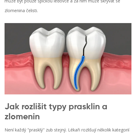
může být pouze špičkou ledovce a za ním může skrývat se
zlomenina čelisti.
Jak rozlišit typy prasklin a
zlomenin
Není každý "prasklý" zub stejný. Lékaři rozlišují několik kategorií