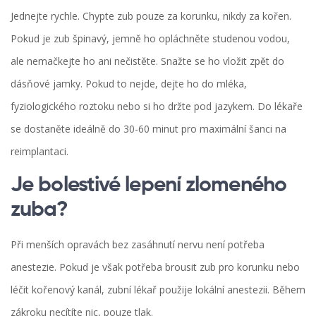
Jednejte rychle. Chypte zub pouze za korunku, nikdy za kořen.
Pokud je zub špinavý, jemně ho opláchněte studenou vodou,
ale nemačkejte ho ani nečistěte. Snažte se ho vložit zpět do
dásňové jamky. Pokud to nejde, dejte ho do mléka,
fyziologického roztoku nebo si ho držte pod jazykem. Do lékaře
se dostaněte ideálně do 30-60 minut pro maximální šanci na
reimplantaci.
Je bolestivé lepení zlomeného
zuba?
Při menších opravách bez zasáhnutí nervu není potřeba
anestezie. Pokud je však potřeba brousit zub pro korunku nebo
léčit kořenový kanál, zubní lékař použije lokální anestezii. Během
zákroku necítíte nic, pouze tlak.