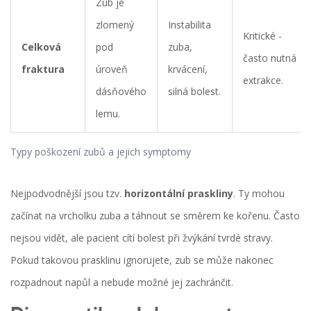
Zub je
zlomený
Instabilita
Kritické -
Celková
pod
zuba,
často nutná
fraktura
úroveň
krvácení,
extrakce.
dásňového
silná bolest.
lemu.
Typy poškození zubů a jejich symptomy
Nejpodvodnější jsou tzv.
horizontální praskliny
. Ty mohou
začínat na vrcholku zuba a táhnout se směrem ke kořenu. Často
nejsou vidět, ale pacient cítí bolest při žvýkání tvrdé stravy.
Pokud takovou prasklinu ignorujete, zub se může nakonec
rozpadnout napůl a nebude možné jej zachránčit.