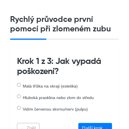
Rychlý průvodce první
pomocí při zlomeném zubu
Krok 1 z 3: Jak vypadá
poškození?
Malá tříška na okraji (estetika)
Hluboká prasklina nebo zlom do středu
Vidím červenou skvrnu/nerv (pulpu)
← Zpět
Další krok →