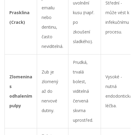
uvolnění
Střední -
emailu
Prasklina
kusu (např.
může vést k
nebo
(Crack)
po
infekučnímu
dentinu,
zkoušení
procesu.
často
sladkého).
neviditelná.
Prudká,
Zub je
trvalá
Zlomenina
Vysoké -
zlomený
bolest,
s
nutná
až do
viditelná
odhalením
endodontická
nervové
červená
pulpy
léčba.
dutiny.
skvrna
uprostřed.