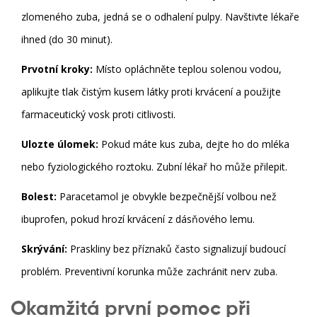
zlomeného zuba, jedná se o odhalení pulpy. Navštivte lékaře
ihned (do 30 minut).
Prvotní kroky:
Místo opláchněte teplou solenou vodou,
aplikujte tlak čistým kusem látky proti krvácení a použijte
farmaceutický vosk proti citlivosti.
Ulozte úlomek:
Pokud máte kus zuba, dejte ho do mléka
nebo fyziologického roztoku. Zubní lékař ho může přilepit.
Bolest:
Paracetamol je obvykle bezpečnější volbou než
ibuprofen, pokud hrozí krvácení z dásňového lemu.
Skrývání:
Praskliny bez příznaků často signalizují budoucí
problém. Preventivní korunka může zachránit nerv zuba.
Okamžitá první pomoc při