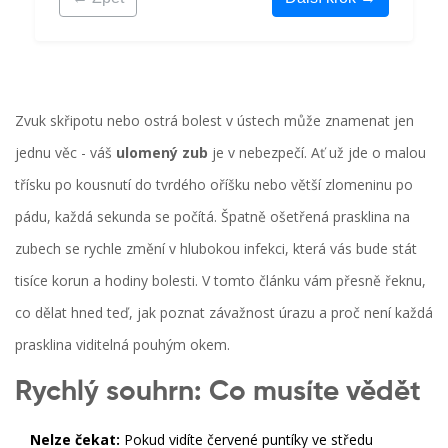
Zvuk skřipotu nebo ostrá bolest v ústech může znamenat jen
jednu věc - váš
ulomený zub
je v nebezpečí. Ať už jde o malou
třísku po kousnutí do tvrdého oříšku nebo větší zlomeninu po
pádu, každá sekunda se počítá. Špatně ošetřená prasklina na
zubech se rychle změní v hlubokou infekci, která vás bude stát
tisíce korun a hodiny bolesti. V tomto článku vám přesně řeknu,
co dělat hned teď, jak poznat závažnost úrazu a proč není každá
prasklina viditelná pouhým okem.
Rychlý souhrn: Co musíte vědět
Nelze čekat:
Pokud vidíte červené puntíky ve středu