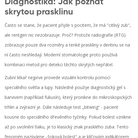
Diagnostika: Jak poznat
skrytou prasklinu
Často se stane, že pacient přijde s pocitem, že má "citlivý zub",
ale rentgen nic nezobrazuje. Proč? Protože radiografie (RTG)
zobrazuje pouze dva rozměry a tenké praskliny v dentinu se na
ní často neshledají. Moderní stomatologie proto používá
kombinaci metod pro detekci těchto skrytých nepřátel.
Zubní lékař nejprve provede vizuální kontrolu pomocí
speciálního světla a lupy. Následně použije diagnostický gel s
barvivem (například fukusín), který pronikne do mikroskopických
trhlin a zvýrazní je. Dále následuje test „bitwing“ - pacient
kousne do speciálního dřevěného tyčinky. Pokud bolest vznikne
až po uvolnění tlaku, je to klasický znak prasklého zuba. Tento
fenomén nazýváme „šoková bolest“ a je klíčovým indikátorem