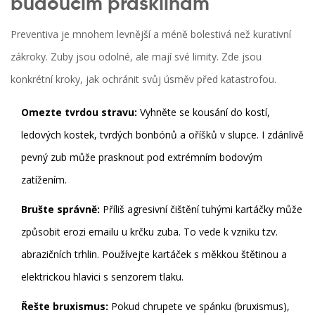
budoucím prasklinám
Preventiva je mnohem levnější a méně bolestivá než kurativní
zákroky. Zuby jsou odolné, ale mají své limity. Zde jsou
konkrétní kroky, jak ochránit svůj úsměv před katastrofou.
Omezte tvrdou stravu:
Vyhněte se kousání do kostí,
ledových kostek, tvrdých bonbónů a oříšků v slupce. I zdánlivě
pevný zub může prasknout pod extrémním bodovým
zatížením.
Brušte správně:
Příliš agresivní čištění tuhými kartáčky může
způsobit erozi emailu u krčku zuba. To vede k vzniku tzv.
abrazičních trhlin. Používejte kartáček s měkkou štětinou a
elektrickou hlavici s senzorem tlaku.
Řešte bruxismus:
Pokud chrupete ve spánku (bruxismus),