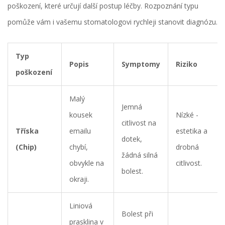
poškození, které určují další postup léčby. Rozpoznání typu
pomůže vám i vašemu stomatologovi rychleji stanovit diagnózu.
Typ
Popis
Symptomy
Riziko
poškození
Malý
Jemná
kousek
Nízké -
citlivost na
Tříska
emailu
estetika a
dotek,
(Chip)
chybí,
drobná
žádná silná
obvykle na
citlivost.
bolest.
okraji.
Liniová
Bolest při
prasklina v