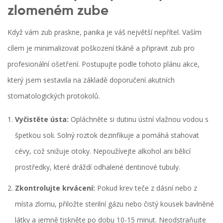
zlomeném zube
Když vám zub praskne, panika je váš největší nepřítel. Vaším
cílem je minimalizovat poškození tkáně a připravit zub pro
profesionální ošetření. Postupujte podle tohoto plánu akce,
který jsem sestavila na základě doporučení akutních
stomatologických protokolů.
Vyčistěte ústa:
Opláchněte si dutinu ústní vlažnou vodou s
špetkou soli. Solný roztok dezinfikuje a pomáhá stahovat
cévy, což snižuje otoky. Nepoužívejte alkohol ani bělicí
prostředky, které dráždí odhalené dentinové tubuly.
Zkontrolujte krvácení:
Pokud krev teče z dásní nebo z
místa zlomu, přiložte sterilní gázu nebo čistý kousek bavlněné
látky a jemně tiskněte po dobu 10-15 minut. Neodstraňujte