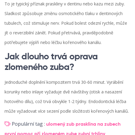
To je typický příznak praskliny v dentinu nebo kazu mezi zuby.
Sladkost způsobuje změnu osmotického tlaku v dentinových
tubulech, což stimuluje nerv. Pokud bolest odezní rychle, může
jít o reverzibilní zánět. Pokud přetrvává, pravděpodobně
potřebujete výplň nebo léčbu kořenového kanálu.
Jak dlouho trvá oprava
zlomeného zuba?
Jednoduché doplnění kompozitem trvá 30-60 minut. Vyrábění
korunky nebo inlaye vyžaduje dvě návštěvy (otisk a nasazení
hotového dílu), což trvá obvykle 1-2 týdny. Endodontická léčba
může vyžadovat více sezení podle složitosti kořenových kanálů.
Populární tag :
ulomený zub
prasklina na zubech
první pomoc při zlomeném zube
zubní trhliny