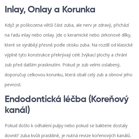
Inlay, Onlay a Korunka
Když je poškozena větší část zuba, ale nerv je zdravý, přichází
na řadu inlay nebo onlay. Jde o keramické nebo zirkonové dílky,
které se vyrábějí přesně podle otisku zuba. Na rozdíl od klasické
výplně tyto konstrukce překrývají celé žvýkací plochy a chrání
zub před dalším prasknutím. Pokud je zub velmi oslabený,
doporučuji celkovou korunku, která obalí celý zub a obnoví jeho
pevnost.
Endodontická léčba (Koreňový
kanál)
Pokud došlo k odhalení pulpy nebo pokud se bakterie dostaly
dovnitř zuba kvůli prasklině, je nutná revize kořenových kanálů.