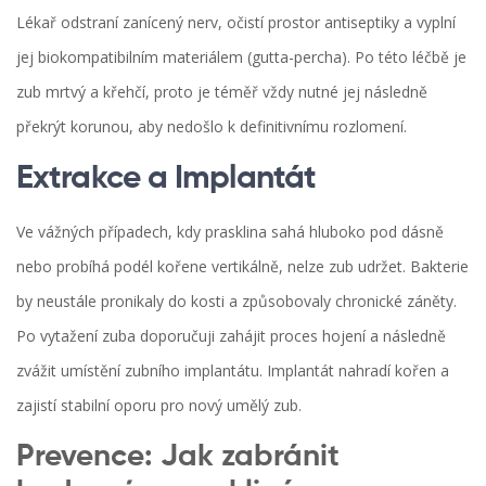
Lékař odstraní zanícený nerv, očistí prostor antiseptiky a vyplní
jej biokompatibilním materiálem (gutta-percha). Po této léčbě je
zub mrtvý a křehčí, proto je téměř vždy nutné jej následně
překrýt korunou, aby nedošlo k definitivnímu rozlomení.
Extrakce a Implantát
Ve vážných případech, kdy prasklina sahá hluboko pod dásně
nebo probíhá podél kořene vertikálně, nelze zub udržet. Bakterie
by neustále pronikaly do kosti a způsobovaly chronické záněty.
Po vytažení zuba doporučuji zahájit proces hojení a následně
zvážit umístění zubního implantátu. Implantát nahradí kořen a
zajistí stabilní oporu pro nový umělý zub.
Prevence: Jak zabránit