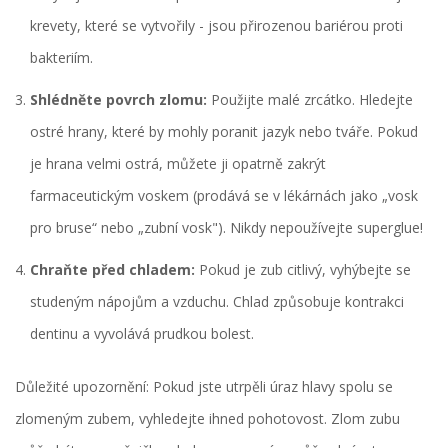
krevety, které se vytvořily - jsou přirozenou bariérou proti
bakteriím.
Shlédněte povrch zlomu:
Použijte malé zrcátko. Hledejte
ostré hrany, které by mohly poranit jazyk nebo tváře. Pokud
je hrana velmi ostrá, můžete ji opatrně zakrýt
farmaceutickým voskem (prodává se v lékárnách jako „vosk
pro bruse“ nebo „zubní vosk"). Nikdy nepoužívejte superglue!
Chraňte před chladem:
Pokud je zub citlivý, vyhýbejte se
studeným nápojům a vzduchu. Chlad způsobuje kontrakci
dentinu a vyvolává prudkou bolest.
Důležité upozornění: Pokud jste utrpěli úraz hlavy spolu se
zlomeným zubem, vyhledejte ihned pohotovost. Zlom zubu