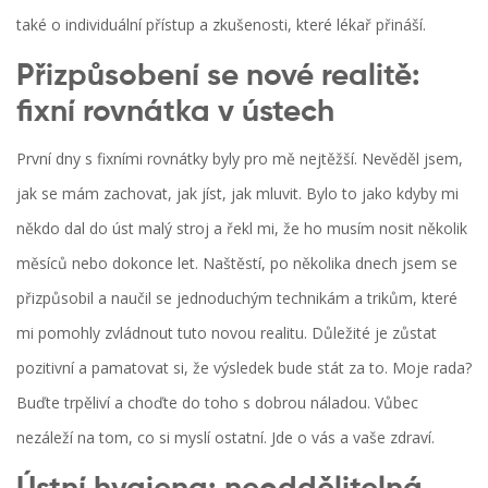
také o individuální přístup a zkušenosti, které lékař přináší.
Přizpůsobení se nové realitě:
fixní rovnátka v ústech
První dny s fixními rovnátky byly pro mě nejtěžší. Nevěděl jsem,
jak se mám zachovat, jak jíst, jak mluvit. Bylo to jako kdyby mi
někdo dal do úst malý stroj a řekl mi, že ho musím nosit několik
měsíců nebo dokonce let. Naštěstí, po několika dnech jsem se
přizpůsobil a naučil se jednoduchým technikám a trikům, které
mi pomohly zvládnout tuto novou realitu. Důležité je zůstat
pozitivní a pamatovat si, že výsledek bude stát za to. Moje rada?
Buďte trpěliví a choďte do toho s dobrou náladou. Vůbec
nezáleží na tom, co si myslí ostatní. Jde o vás a vaše zdraví.