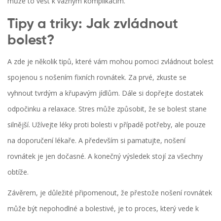
může to vést k vážným komplikacím.
Tipy a triky: Jak zvládnout
bolest?
A zde je několik tipů, které vám mohou pomoci zvládnout bolest
spojenou s nošením fixních rovnátek. Za prvé, zkuste se
vyhnout tvrdým a křupavým jídlům. Dále si dopřejte dostatek
odpočinku a relaxace. Stres může způsobit, že se bolest stane
silnější. Užívejte léky proti bolesti v případě potřeby, ale pouze
na doporučení lékaře. A především si pamatujte, nošení
rovnátek je jen dočasné. A konečný výsledek stojí za všechny
obtíže.
Závěrem, je důležité připomenout, že přestože nošení rovnátek
může být nepohodlné a bolestivé, je to proces, který vede k