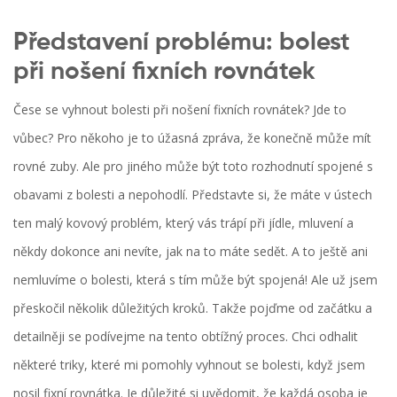
Představení problému: bolest
při nošení fixních rovnátek
Čese se vyhnout bolesti při nošení fixních rovnátek? Jde to
vůbec? Pro někoho je to úžasná zpráva, že konečně může mít
rovné zuby. Ale pro jiného může být toto rozhodnutí spojené s
obavami z bolesti a nepohodlí. Představte si, že máte v ústech
ten malý kovový problém, který vás trápí při jídle, mluvení a
někdy dokonce ani nevíte, jak na to máte sedět. A to ještě ani
nemluvíme o bolesti, která s tím může být spojená! Ale už jsem
přeskočil několik důležitých kroků. Takže pojďme od začátku a
detailněji se podívejme na tento obtížný proces. Chci odhalit
některé triky, které mi pomohly vyhnout se bolesti, když jsem
nosil fixní rovnátka. Je důležité si uvědomit, že každá osoba je