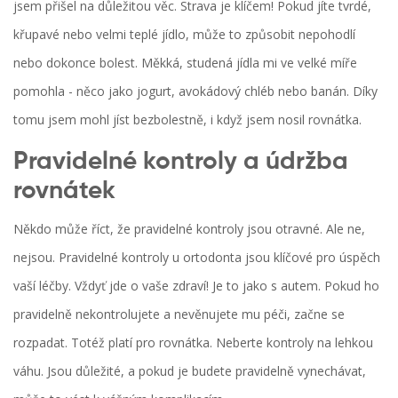
jsem přišel na důležitou věc. Strava je klíčem! Pokud jíte tvrdé,
křupavé nebo velmi teplé jídlo, může to způsobit nepohodlí
nebo dokonce bolest. Měkká, studená jídla mi ve velké míře
pomohla - něco jako jogurt, avokádový chléb nebo banán. Díky
tomu jsem mohl jíst bezbolestně, i když jsem nosil rovnátka.
Pravidelné kontroly a údržba
rovnátek
Někdo může říct, že pravidelné kontroly jsou otravné. Ale ne,
nejsou. Pravidelné kontroly u ortodonta jsou klíčové pro úspěch
vaší léčby. Vždyť jde o vaše zdraví! Je to jako s autem. Pokud ho
pravidelně nekontrolujete a nevěnujete mu péči, začne se
rozpadat. Totéž platí pro rovnátka. Neberte kontroly na lehkou
váhu. Jsou důležité, a pokud je budete pravidelně vynechávat,