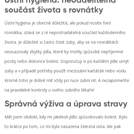
Ústní hygiena: neoddělitelná
součást života s rovnátky
Ústní hygiena je obecně důležitá, ale pokud nosíte fixní
rovnátka, stává se z ní nepostradatelná součást každodenního
života. Je důležité si často čistit zuby, aby se na rovnátkách
neusazovaly zbytky jídla, které by mohly způsobit nepříjemné
pocity nebo dokonce bolest. Doporučuji si po každém jídle umýt
zuby a v případě potřeby použít mezizubní kartáček nebo vodu.
Kromě toho je dobré mít vždy po ruce zubní nit. A nezapomeňte
na pravidelné kontroly u svého zubního lékaře!
Správná výživa a úprava stravy
Měl jsem období, kdy mi jakékoli jídlo způsobovalo bolest. Bylo
to krátce po tom, co mi byla nasazena železná ústa. Ale pak