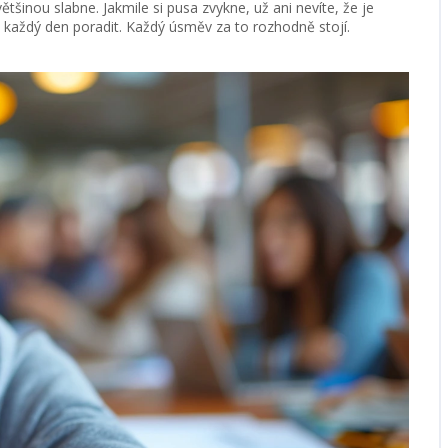
většinou slabne. Jakmile si pusa zvykne, už ani nevíte, že je
tím každý den poradit. Každý úsměv za to rozhodně stojí.