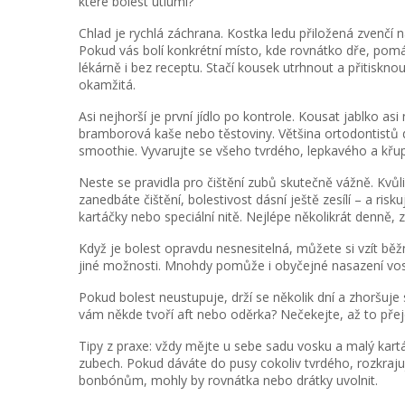
které bolest utlumí?
Chlad je rychlá záchrana. Kostka ledu přiložená zvenčí
Pokud vás bolí konkrétní místo, kde rovnátko dře, pomáh
lékárně i bez receptu. Stačí kousek utrhnout a přitiskno
okamžitá.
Asi nejhorší je první jídlo po kontrole. Kousat jablko as
bramborová kaše nebo těstoviny. Většina ortodontistů 
smoothie. Vyvarujte se všeho tvrdého, lepkavého a křu
Neste se pravidla pro čištění zubů skutečně vážně. Kvůli
zanedbáte čištění, bolestivost dásní ještě zesílí – a ri
kartáčky nebo speciální nitě. Nejlépe několikrát denně, zv
Když je bolest opravdu nesnesitelná, můžete si vzít běžné
jiné možnosti. Mnohdy pomůže i obyčejné nasazení vosk
Pokud bolest neustupuje, drží se několik dní a zhoršuje
vám někde tvoří aft nebo oděrka? Nečekejte, až to pře
Tipy z praxe: vždy mějte u sebe sadu vosku a malý kartá
zubech. Pokud dáváte do pusy cokoliv tvrdého, rozkraj
bonbónům, mohly by rovnátka nebo drátky uvolnit.