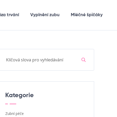
óza trvání
Vyplnění zubu
Mléčné špičáky
Kategorie
Zubní péče