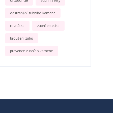
ortodoncie
zubní fazety
odstranění zubního kamene
rovnátka
zubní estetika
broušení zubů
prevence zubního kamene