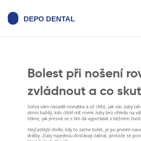
Bolest při nošení ro
zvládnout a co sk
Sotva vám nasadili rovnátka a už cítíte, jak vás zuby tah
skoro každý, kdo chtěl mít rovné zuby bez ohledu na vě
řekne, jak přesně se s tím dá vypořádat v běžném život
Nejčastější chvíle, kdy to začne bolet, je po prvním na
drátky. Zuby najednou dostávají zabrat, protože se poso