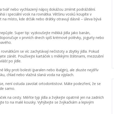
 na tvář nebo vychlazený nápoj dokážou zmírnit podráždění.
á i speciální vosk na rovnátka. Většinu vosků koupíte v
ut na místo, kde držák nebo drátky otravují dásně – úleva bývá
i nepůjde. Super tip: vyzkoušejte měkká jídla jako banán,
doporučuje v prvních dnech spíš krémové polévky, jogurty nebo
pavého.
 rovnátkům se víc zachytávají nečistoty a zbytky jídla. Pokud
skujete zánět. Používejte kartáček s měkkými štětinami, mezizubní
lášť po jídle.
 léky proti bolesti (paralen nebo ibalgin), ale zkuste nejdřív
u, chlad nebo vlažná slaná voda na výplach.
 se, není ostuda zavolat ortodontistovi. Máte podezření, že se
jde samo.
ček na cesty. Měňte typ jídla a žvýkejte opatrně jen na zadních
ujte to na malé kousky. Vyhýbejte se žvýkačkám a lepivým