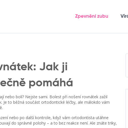
Zpevnění zubu
Vir
vnátek: Jak ji
utečně pomáhá
ají nebo bolí? Nejste sami. Bolest při nošení rovnátek zažil
k. Je to běžná součást ortodontické léčby, ale málokdo vám
ě.
sazení nebo po další kontrole, když vám ortodontista utáhne
uvají do správné polohy – a to bez reakce není. Ale znáte triky,