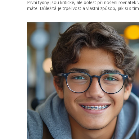
První týdny jsou kritické, ale bolest při nošení rovnátek 
máte. Důležitá je trpělivost a vlastní způsob, jak si s 