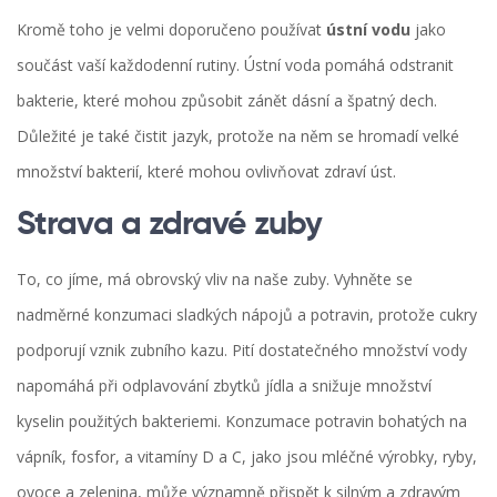
Kromě toho je velmi doporučeno používat
ústní vodu
jako
součást vaší každodenní rutiny. Ústní voda pomáhá odstranit
bakterie, které mohou způsobit zánět dásní a špatný dech.
Důležité je také čistit jazyk, protože na něm se hromadí velké
množství bakterií, které mohou ovlivňovat zdraví úst.
Strava a zdravé zuby
To, co jíme, má obrovský vliv na naše zuby. Vyhněte se
nadměrné konzumaci sladkých nápojů a potravin, protože cukry
podporují vznik zubního kazu. Pití dostatečného množství vody
napomáhá při odplavování zbytků jídla a snižuje množství
kyselin použitých bakteriemi. Konzumace potravin bohatých na
vápník, fosfor, a vitamíny D a C, jako jsou mléčné výrobky, ryby,
ovoce a zelenina, může významně přispět k silným a zdravým