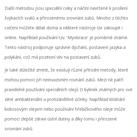
Další metodou jsou speciální cviky a náčiní navržené k posílení
žvýkacích svalů a přirozenému srovnání zubů. Mnoho z těchto
cvičení můžete dělat doma a některé nástroje lze zakoupit i
online. Například používání tzv. 'Myobrace' je poměrně známé.
Tento nástroj podporuje správné dýchání, postavení jazyka a
polykání, což má pozitivní vliv na postavení zubů.
Je také důležité zmínit, že existují různé přírodní metody, které
mohou pomoci při neinvazivním rovnání zubů. Mezi ně patří
pravidelné používání speciálních olejů či bylinek známých pro své
silné antibakteriální a protizánětlivé účinky. Například kloktání
kokosovým olejem nebo používání hřebíčkového oleje může
pomoci zlepšit zdraví ústní dutiny a díky tomu i přirozené
srovnání zubů.