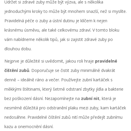
Udržet si zdravé zuby může být výzva, ale s několika
jednoduchými kroky to může být mnohem snazší, než si myslíte.
Pravidelná péče o zuby a ústní dutinu je klíčem k nejen
krásnému úsměvu, ale také celkovému zdraví. V tomto bloku
vám nabídneme několik tipů, jak si zajistit zdravé zuby po
dlouhou dobu.
Nejprve je důležité si uvědomit, jakou roli hraje
pravidelné
čištění zubů
. Doporučuje se čistit zuby minimálně dvakrát
denně – ideálně ráno a večer. Používejte zubní kartáček s
měkkými štětinami, který šetrně odstraní zbytky jídla a bakterie
bez poškození dásní. Nezapomínejte na
zubní nit
, která je
nesmírně důležitá pro odstranění plaku mezi zuby, kam kartáček
nedosáhne. Pravidelné čištění zubů nití může předejít zubnímu
kazu a onemocnění dásní.