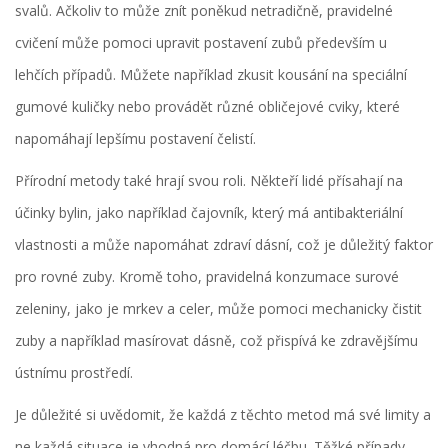
svalů. Ačkoliv to může znít poněkud netradičně, pravidelné
cvičení může pomoci upravit postavení zubů především u
lehčích případů. Můžete například zkusit kousání na speciální
gumové kuličky nebo provádět různé obličejové cviky, které
napomáhají lepšímu postavení čelistí.
Přírodní metody také hrají svou roli. Někteří lidé přísahají na
účinky bylin, jako například čajovník, který má antibakteriální
vlastnosti a může napomáhat zdraví dásní, což je důležitý faktor
pro rovné zuby. Kromě toho, pravidelná konzumace surové
zeleniny, jako je mrkev a celer, může pomoci mechanicky čistit
zuby a například masírovat dásně, což přispívá ke zdravějšímu
ústnímu prostředí.
Je důležité si uvědomit, že každá z těchto metod má své limity a
ne každá situace je vhodná pro domácí léčbu. Těžké případy