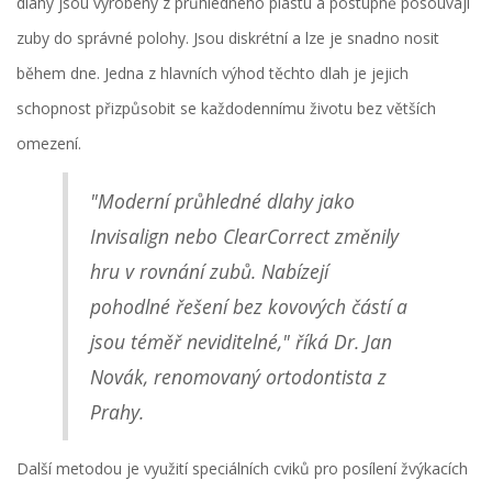
dlahy jsou vyrobeny z průhledného plastu a postupně posouvají
zuby do správné polohy. Jsou diskrétní a lze je snadno nosit
během dne. Jedna z hlavních výhod těchto dlah je jejich
schopnost přizpůsobit se každodennímu životu bez větších
omezení.
"Moderní průhledné dlahy jako
Invisalign nebo ClearCorrect změnily
hru v rovnání zubů. Nabízejí
pohodlné řešení bez kovových částí a
jsou téměř neviditelné," říká Dr. Jan
Novák, renomovaný ortodontista z
Prahy.
Další metodou je využití speciálních cviků pro posílení žvýkacích