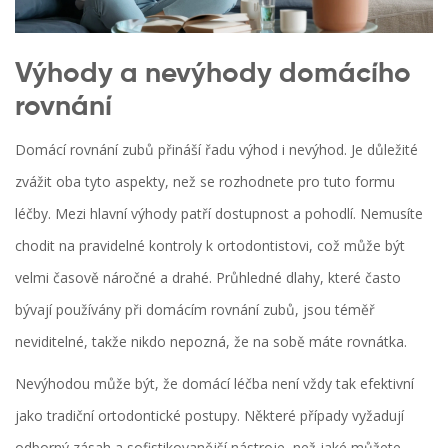
Výhody a nevýhody domácího
rovnání
Domácí rovnání zubů přináší řadu výhod i nevýhod. Je důležité
zvážit oba tyto aspekty, než se rozhodnete pro tuto formu
léčby. Mezi hlavní výhody patří dostupnost a pohodlí. Nemusíte
chodit na pravidelné kontroly k ortodontistovi, což může být
velmi časově náročné a drahé. Průhledné dlahy, které často
bývají používány při domácím rovnání zubů, jsou téměř
neviditelné, takže nikdo nepozná, že na sobě máte rovnátka.
Nevýhodou může být, že domácí léčba není vždy tak efektivní
jako tradiční ortodontické postupy. Některé případy vyžadují
odborný zásah a sofistikovanější nástroje, než jaké můžete