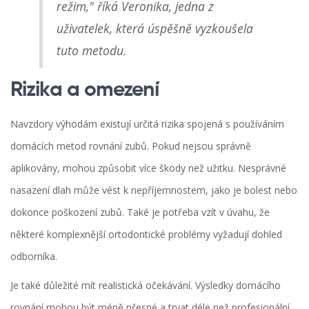
režim," říká Veronika, jedna z
uživatelek, která úspěšně vyzkoušela
tuto metodu.
Rizika a omezení
Navzdory výhodám existují určitá rizika spojená s používáním
domácích metod rovnání zubů. Pokud nejsou správně
aplikovány, mohou způsobit více škody než užitku. Nesprávné
nasazení dlah může vést k nepříjemnostem, jako je bolest nebo
dokonce poškození zubů. Také je potřeba vzít v úvahu, že
některé komplexnější ortodontické problémy vyžadují dohled
odborníka.
Je také důležité mít realistická očekávání. Výsledky domácího
rovnání mohou být méně přesné a trvat déle než profesionální