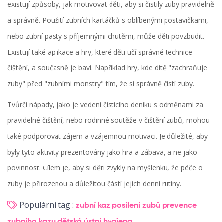
existují způsoby, jak motivovat děti, aby si čistily zuby pravidelně
a správně. Použití zubních kartáčků s oblíbenými postavičkami,
nebo zubní pasty s příjemnými chutěmi, může děti povzbudit.
Existují také aplikace a hry, které děti učí správné technice
čištění, a současně je baví. Například hry, kde dítě "zachraňuje
zuby" před "zubními monstry" tím, že si správně čistí zuby.
Tvůrčí nápady, jako je vedení čisticího deníku s odměnami za
pravidelné čištění, nebo rodinné soutěže v čištění zubů, mohou
také podporovat zájem a vzájemnou motivaci. Je důležité, aby
byly tyto aktivity prezentovány jako hra a zábava, a ne jako
povinnost. Cílem je, aby si děti zvykly na myšlenku, že péče o
zuby je přirozenou a důležitou částí jejich denní rutiny.
Populární tag :
zubní kaz
posílení zubů
prevence
zubního kazu
dětská ústní hygiena