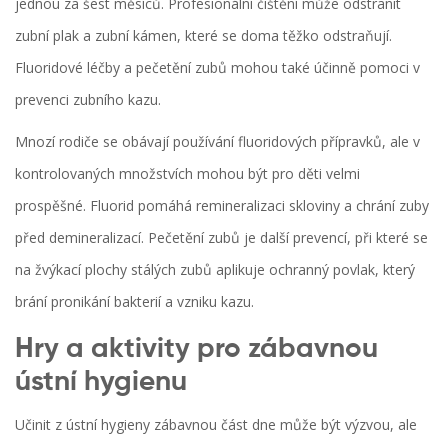
jednou za šest měsíců. Profesionální čištění může odstranit
zubní plak a zubní kámen, které se doma těžko odstraňují.
Fluoridové léčby a pečetění zubů mohou také účinně pomoci v
prevenci zubního kazu.
Mnozí rodiče se obávají používání fluoridových přípravků, ale v
kontrolovaných množstvích mohou být pro děti velmi
prospěšné. Fluorid pomáhá remineralizaci skloviny a chrání zuby
před demineralizací. Pečetění zubů je další prevencí, při které se
na žvýkací plochy stálých zubů aplikuje ochranný povlak, který
brání pronikání bakterií a vzniku kazu.
Hry a aktivity pro zábavnou
ústní hygienu
Učinit z ústní hygieny zábavnou část dne může být výzvou, ale