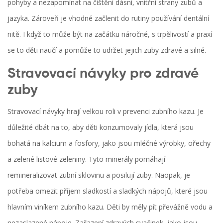
pohyby a nezapomínat na čištění dásní, vnitřní strany zubů a
jazyka. Zároveň je vhodné začlenit do rutiny používání dentální
nitě. I když to může být na začátku náročné, s trpělivostí a praxí
se to děti naučí a pomůže to udržet jejich zuby zdravé a silné.
Stravovací návyky pro zdravé
zuby
Stravovací návyky hrají velkou roli v prevenci zubního kazu. Je
důležité dbát na to, aby děti konzumovaly jídla, která jsou
bohatá na kalcium a fosfory, jako jsou mléčné výrobky, ořechy
a zelené listové zeleniny. Tyto minerály pomáhají
remineralizovat zubní sklovinu a posilují zuby. Naopak, je
potřeba omezit příjem sladkostí a sladkých nápojů, které jsou
hlavním viníkem zubního kazu. Děti by měly pít převážně vodu a
nezaslazené nápoje. Zařazení zdravých svačinek, jako jsou