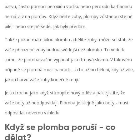
barvu, často pomocí peroxidu vodíku nebo peroxidu karbamidu
nemá vliv na plomby. Když bělíte zuby, plomby zůstanou stejně
bílé - nebo stejně šedé, jak byly předtím.
Takže pokud máte bílou plombu a bělíte zuby, může se stát, že
vaše přirozené zuby budou světlejší než plomba. To vede k
tomu, že plomba začne vypadat jako tmavá skvrna. V takovém
případě se plomba musí nahradit - a to až po bělení, kdy už víte,
jakou barvu vaše zuby konečně mají.
Je to trochu jako když si koupíte nový oděv a pak zjistíte, že
vaše boty už neodpovídají. Plomba je stejně jako boty - musí
odpovídat novému vzhledu.
Když se plomba poruší - co
dělat?