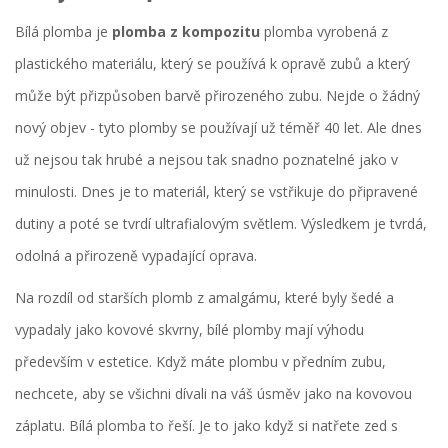
Bílá plomba je
plomba z kompozitu
plomba vyrobená z
plastického materiálu, který se používá k opravě zubů a který
může být přizpůsoben barvě přirozeného zubu
. Nejde o žádný
nový objev - tyto plomby se používají už téměř 40 let. Ale dnes
už nejsou tak hrubé a nejsou tak snadno poznatelné jako v
minulosti. Dnes je to materiál, který se vstřikuje do připravené
dutiny a poté se tvrdí ultrafialovým světlem. Výsledkem je tvrdá,
odolná a přirozeně vypadající oprava.
Na rozdíl od starších plomb z amalgámu, které byly šedé a
vypadaly jako kovové skvrny, bílé plomby mají výhodu
především v estetice. Když máte plombu v předním zubu,
nechcete, aby se všichni dívali na váš úsměv jako na kovovou
záplatu. Bílá plomba to řeší. Je to jako když si natřete zed s