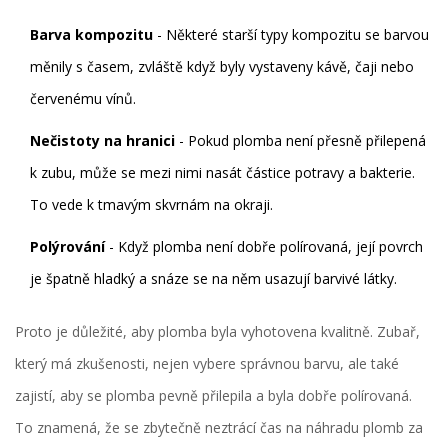
Barva kompozitu
- Některé starší typy kompozitu se barvou
měnily s časem, zvláště když byly vystaveny kávě, čaji nebo
červenému vínů.
Nečistoty na hranici
- Pokud plomba není přesně přilepená
k zubu, může se mezi nimi nasát částice potravy a bakterie.
To vede k tmavým skvrnám na okraji.
Polýrování
- Když plomba není dobře polírovaná, její povrch
je špatně hladký a snáze se na něm usazují barvivé látky.
Proto je důležité, aby plomba byla vyhotovena kvalitně. Zubař,
který má zkušenosti, nejen vybere správnou barvu, ale také
zajistí, aby se plomba pevně přilepila a byla dobře polírovaná.
To znamená, že se zbytečně neztrácí čas na náhradu plomb za