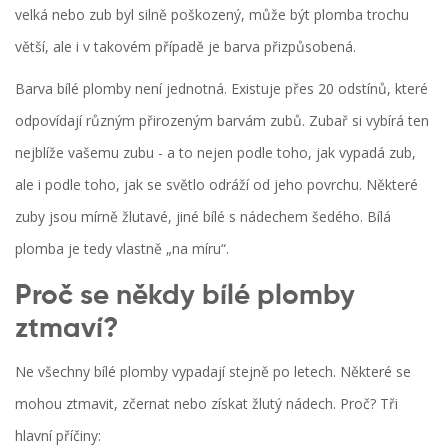
velká nebo zub byl silně poškozený, může být plomba trochu
větší, ale i v takovém případě je barva přizpůsobená.
Barva bílé plomby není jednotná. Existuje přes 20 odstínů, které
odpovídají různým přirozeným barvám zubů. Zubař si vybírá ten
nejblíže vašemu zubu - a to nejen podle toho, jak vypadá zub,
ale i podle toho, jak se světlo odráží od jeho povrchu. Některé
zuby jsou mírně žlutavé, jiné bílé s nádechem šedého. Bílá
plomba je tedy vlastně „na míru“.
Proč se někdy bílé plomby
ztmaví?
Ne všechny bílé plomby vypadají stejně po letech. Některé se
mohou ztmavit, zčernat nebo získat žlutý nádech. Proč? Tři
hlavní příčiny: