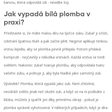
barvou, která odpovídá zdi - nevidíte švy.
Jak vypadá bílá plomba v
praxi?
Představte si, že máte malou díru na špičce zubu. Zubař ji očistí,
odstraní špatnou tkáň a pak začne plnit. Nejprve aplikuje tenkou
vrstvu lepidla, aby se plomba pevně přilepila. Potom přidává
kompozit - nejčastěji v několika vrstvách. Každá vrstva se tvrdí
světlem. Nakonec zubař tvaruje plombu, aby odpovídala tvaru
vašeho zubu, a poliruje ji, aby byla hladká jako samotný zub.
Výsledek? Plomba, která vypadá jako zub. Není zřetelná,
neodráží světlo jinak než okolní zub, a když se na ni podíváte z
blízka, můžete ji spatřit jen díky jemnému okraji - pokud je
plomba správně vyhotovená. V některých případech, když je díra