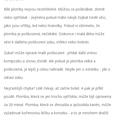
Bílé plomby nejsou nezničitelné. Můžou se poškrábat, zlomit
nebo vytřískat - zejména pokud máte návyk žvýkat tvrdé věci,
jako jsou oříšky, led nebo hranolky. Pokud si všimnete, že
plomba je poškozená, nečekáte. Dokonce i malá dírka může
vést k dalšímu poškození zubu, infekci nebo bolesti.
Zubař může opravit malé poškození - přidat další vrstvu
kompozitu a znovu ztvrdit. Ale pokud je plomba velká a
poškozená, je lepší ji celou nahradit. Nejde jen o estetiku - jde o
zdraví zubu.
Nejčastější chyba? Lidé čekají, až začne bolet. A pak je příliš
pozdě. Plomba, která se jen trochu vytřískla, může být opravena
za 20 minut. Plomba, která se zhroutila a způsobila kariés, může
vyžadovat kořenovou léčbu a korunku - a to je mnohem dražší