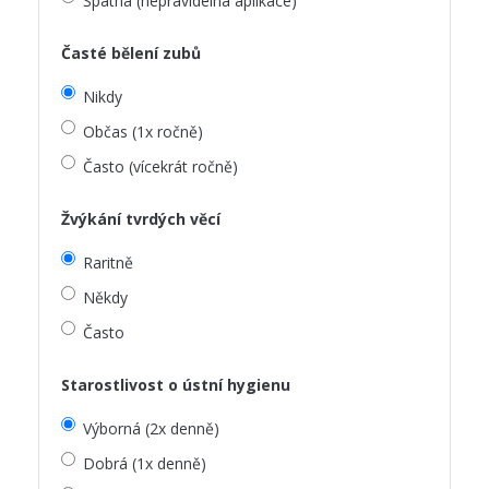
Špatná (nepravidelná aplikace)
Časté bělení zubů
Nikdy
Občas (1x ročně)
Často (vícekrát ročně)
Žvýkání tvrdých věcí
Raritně
Někdy
Často
Starostlivost o ústní hygienu
Výborná (2x denně)
Dobrá (1x denně)