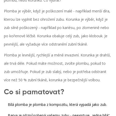
plombu, nebo korunku. Co vybrat?
Plomba je výběr, když je poškození malé - například menší díra,
kterou lze vyplnit bez ohrožení zubu. Korunka je výběr, když je
zub silně poškozený - například po kariésu, po zlomenině nebo
po kořenové léčbě. Korunka obaluje celý zub, jako klobouk. Je
pevnější, ale vyžaduje více odstranění zubní tkáně.
Plomba je levnější, rychlejší a méně invazivní. Korunka je drahší,
ale trvá déle. Pokud máte možnost, zvolte plombu, pokud to
zub umožňuje. Pokud je zub slabý, nebo je potřeba odstranit
více než 50 % zubní tkáně, korunka je bezpečnější volbou.
Co si pamatovat?
Bílá plomba je plomba z kompozitu, která vypadá jako zub.
Barva je přizpůsobená vašemu zubu - neexistuje „jedna bílá“.