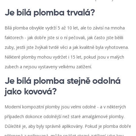
Je bílá plomba trvalá?
Bílá plomba obvykle vydrží 5 až 10 let, ale to závisí na mnoha
faktorech - jak dobře jste si o ní pečovali, jak často jste bělili
zuby, jestli jste žvýkali tvrdé věci a jak kvalitně byla vyhotovena.
Některé plomby mohou vydržet i 15 let, pokud jsou v malých
zubech a nejsou vystaveny velkému zatížení.
Je bílá plomba stejně odolná
jako kovová?
Moderní kompozitní plomby jsou velmi odolné - a v některých
případech dokonce odolnější než staré amalgámové plomby.
Důležité je, aby byly správně aplikovány. Pokud je plomba dobře
přilepená a polírovaná, může snášet stejné zatížení jako kov.