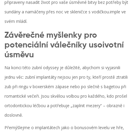
připraveny nasadit život pro vaše úsměvné bitvy bez potřeby být
sundány a namáčeny přes noc ve skleničce s vodičkou.imple ve
svém mládí.
Závěrečné myšlenky pro
potenciální válečníky usoivotní
úsměvu
Na konci této zubní odyssey je důležité, abychom si vyjasnili
jednu věc: zubní implantáty nejsou jen pro ty, kteří prostě ztratili
zub při ringu v boxerském zápase nebo po slečně s bagetou při
romantické večeři. Jsou skvělou volbou pro každého, kdo prošel
ortodontickou léčbou a potřebuje „zaplnit mezery“ – obrazně i
doslovně.
Přemýšlejme o implantátech jako o bonusovém levelu ve hře,