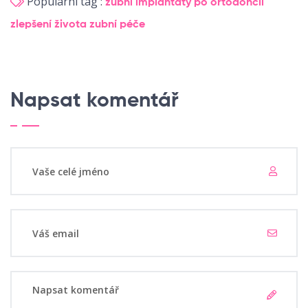
Populární tag :
zubní implantáty
po ortodoncii
zlepšení života
zubní péče
Napsat komentář