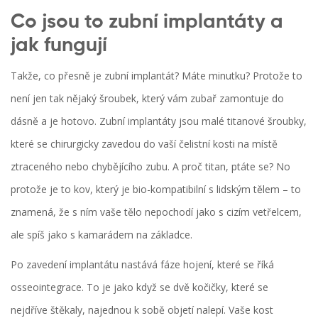
Co jsou to zubní implantáty a
jak fungují
Takže, co přesně je zubní implantát? Máte minutku? Protože to
není jen tak nějaký šroubek, který vám zubař zamontuje do
dásně a je hotovo. Zubní implantáty jsou malé titanové šroubky,
které se chirurgicky zavedou do vaší čelistní kosti na místě
ztraceného nebo chybějícího zubu. A proč titan, ptáte se? No
protože je to kov, který je bio-kompatibilní s lidským tělem – to
znamená, že s ním vaše tělo nepochodí jako s cizím vetřelcem,
ale spíš jako s kamarádem na základce.
Po zavedení implantátu nastává fáze hojení, které se říká
osseointegrace. To je jako když se dvě kočičky, které se
nejdříve štěkaly, najednou k sobě objetí nalepí. Vaše kost