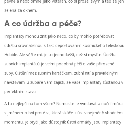
pevně a neoblomně jako veterán, co si prošel svým a teď se jen
zelená za oknem.
A co údržba a péče?
Implantáty mohou znít jako něco, co by mohlo potřebovat
údržbu srovnatelnou s fakt deportováním kosmického teleskopu
Hubble. Ale věřte mi, je to jednodušší, než si myslíte. Údržba
zubních implantátů je velmi podobná péči o vaše přirozené
zuby. Čištění mezizubním kartáčkem, zubní nití a pravidelnými
návštěvami u zubaře vám zajistí, že vaše implantáty zůstanou v
perfektním stavu.
A to nejlepší na tom všem? Nemusíte je vyndavat a noční můra
s jménem zubní protéza, která skáče z úst v nejméně vhodném
momentu, je pryč! Jako důstojník ústní armády jsou implantáty