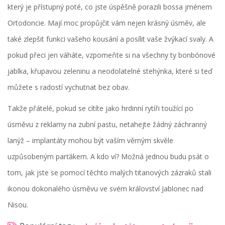
který je přístupný poté, co jste úspěšně porazili bossa jménem
Ortodoncie. Mají moc propůjčit vám nejen krásný úsměv, ale
také zlepšit funkci vašeho kousání a posílit vaše žvýkací svaly. A
pokud přeci jen váháte, vzpomeňte si na všechny ty bonbónové
jablka, křupavou zeleninu a neodolatelné stehýnka, které si teď
můžete s radostí vychutnat bez obav.
Takže přátelé, pokud se cítíte jako hrdinní rytíři toužící po
úsměvu z reklamy na zubní pastu, netahejte žádný záchranný
lanýž – implantáty mohou být vaším věrným skvěle
uzpůsobeným parťákem. A kdo ví? Možná jednou budu psát o
tom, jak jste se pomocí těchto malých titanových zázraků stali
ikonou dokonalého úsměvu ve svém království Jablonec nad
Nisou.