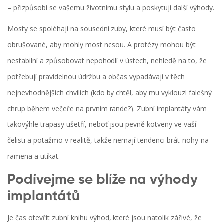
– přizpůsobí se vašemu životnímu stylu a poskytují další výhody.
Mosty se spoléhají na sousední zuby, které musí být často
obrušované, aby mohly most nesou. A protézy mohou být
nestabilní a způsobovat nepohodlí v ústech, nehledě na to, že
potřebují pravidelnou údržbu a občas vypadávají v těch
nejnevhodnějších chvílích (kdo by chtěl, aby mu vyklouzl falešný
chrup během večeře na prvním rande?). Zubní implantáty vám
takovýhle trapasy ušetří, neboť jsou pevně kotveny ve vaší
čelisti a potažmo v realitě, takže nemají tendenci brát-nohy-na-
ramena a utíkat.
Podívejme se blíže na výhody
implantátů
Je čas otevřít zubní knihu výhod, které jsou natolik zářivé, že