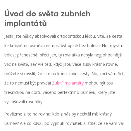
Úvod do světa zubních
implantátů
Jestli jste někdy absolvovali ortodontickou léčbu, víte, že cesta
ke krásnému úsměvu nemusí být úplně bez bolesti. No, myslím
bolest přeneseně, přeci jen, ty rovnátka nebyla nejpohodlnější
věc na světě, že? Ale teď, když jsou vaše zuby krásně rovné,
můžete si myslit, že jste na konci zubní cesty. No, chci vám říct,
že to nemusí být pravda!
Zubní implantáty
mohou být tou
třešničkou na dortu vašeho perfektního úsměvu, který jste
vylepšovali rovnátky.
Povězme si to na rovinu: kdo z nás by nechtěl mít krásný
úsměv? Ale co když i po vyjmutí rovnátek zjistíte, že se vám valí