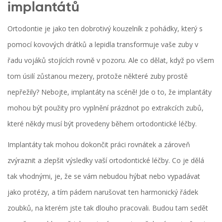
implantátů
Ortodontie je jako ten dobrotivý kouzelník z pohádky, který s
pomocí kovových drátků a lepidla transformuje vaše zuby v
řadu vojáků stojících rovně v pozoru. Ale co dělat, když po všem
tom úsilí zůstanou mezery, protože některé zuby prostě
nepřežily? Nebojte, implantáty na scéně! Jde o to, že implantáty
mohou být použity pro vyplnění prázdnot po extrakcích zubů,
které někdy musí být provedeny během ortodontické léčby.
Implantáty tak mohou dokončit práci rovnátek a zároveň
zvýraznit a zlepšit výsledky vaší ortodontické léčby. Co je dělá
tak vhodnými, je, že se vám nebudou hýbat nebo vypadávat
jako protézy, a tím pádem narušovat ten harmonický řádek
zoubků, na kterém jste tak dlouho pracovali. Budou tam sedět