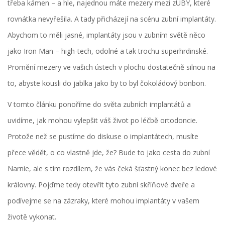
třeba kámen – a hle, najednou máte mezery mezi zUBY, které
rovnátka nevyřešila. A tady přicházejí na scénu zubní implantáty.
Abychom to měli jasné, implantáty jsou v zubním světě něco
jako Iron Man – high-tech, odolné a tak trochu superhrdinské.
Promění mezery ve vašich ústech v plochu dostatečně silnou na
to, abyste kousli do jablka jako by to byl čokoládový bonbon.
V tomto článku ponoříme do světa zubních implantátů a
uvidíme, jak mohou vylepšit váš život po léčbě ortodoncie.
Protože než se pustíme do diskuse o implantátech, musíte
přece vědět, o co vlastně jde, že? Bude to jako cesta do zubní
Narnie, ale s tím rozdílem, že vás čeká šťastný konec bez ledové
královny. Pojďme tedy otevřít tyto zubní skříňové dveře a
podívejme se na zázraky, které mohou implantáty v vašem
životě vykonat.