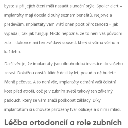
byste si při jejich čtení měli nasadit sluneční brýle. Spoiler alert –
implantáty mají docela dlouhý seznam benefitů. Nejprve a
především, implantáty vám vrátí onen pocit přirozenosti – jak
vypadají, tak jak fungují. Nikdo nepozná, že to není váš původní
zub – dokonce ani ten zvědavý soused, který si všímá všeho a
každého.
Další věc je, že implantáty jsou dlouhodobá investice do vašeho
zdraví. Dokážou obstát klidně desítky let, pokud o ně budete
řádně pečovat. A to není vše, implantáty ochrání vaši čelistní
kost před atrofií, což je v zubním světě takový ten zákeřný
padouch, který se vám snaží podkopat základy. Díky
implantátům si uchováte přirozený tvar obličeje a s ním i mládí.
Léčba ortodoncií a role zubních