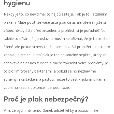
hygienu
Někdy je to, co nevidíme, to nejdůležitější. Tak je to i s zubním
plakem. Máte pocit, že vaše ústa jsou čistá, ale otevřeli jste si
vůbec někdy ústa před zrcadlem a prohlédli si je pořádně? No,
takhle to dělám já, Jaroslav, a musím se přiznat, že je to trochu
šílené. Ale pokud si myslíte, že jsem je začal prohlížet jen tak pro
zábavu, plete se. Zubní plak je ten neviditelný nepřítel, který se
schovává na našich zubech a může způsobit velké problémy. Je
to biofilm tvořený bakteriemi, a pokud se ho nezbavíme
správným kartáčkem a pastou, může to vést k zubnímu kameni,
zubnímu kazu a dokonce i parodontóze.
Proč je plak nebezpečný?
Vím, že bych měl tento článek udržet lehký a pozitivní, ale