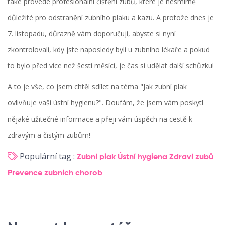
také provede profesionální čištění zubů, které je nesmírně
důležité pro odstranění zubního plaku a kazu. A protože dnes je
7. listopadu, důrazně vám doporučuji, abyste si nyní
zkontrolovali, kdy jste naposledy byli u zubního lékaře a pokud
to bylo před více než šesti měsíci, je čas si udělat další schůzku!
A to je vše, co jsem chtěl sdílet na téma "Jak zubní plak
ovlivňuje vaši ústní hygienu?". Doufám, že jsem vám poskytl
nějaké užitečné informace a přeji vám úspěch na cestě k
zdravým a čistým zubům!
Populární tag :
Zubní plak
Ústní hygiena
Zdraví zubů
Prevence zubních chorob