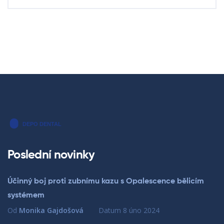
Poslední novinky
Účinný boj proti zubnímu kazu s Opalescence bělicím
systémem
Od
Monika Gajdošová
Datum
8 úno 2024