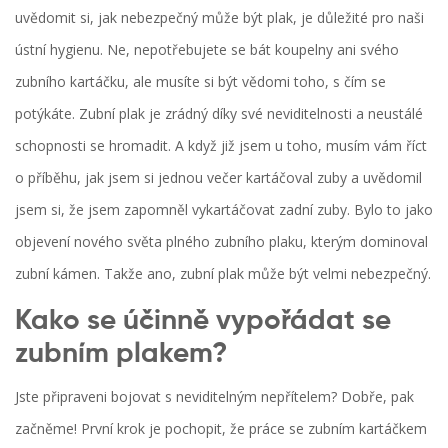
uvědomit si, jak nebezpečný může být plak, je důležité pro naši
ústní hygienu. Ne, nepotřebujete se bát koupelny ani svého
zubního kartáčku, ale musíte si být vědomi toho, s čím se
potýkáte. Zubní plak je zrádný díky své neviditelnosti a neustálé
schopnosti se hromadit. A když již jsem u toho, musím vám říct
o příběhu, jak jsem si jednou večer kartáčoval zuby a uvědomil
jsem si, že jsem zapomněl vykartáčovat zadní zuby. Bylo to jako
objevení nového světa plného zubního plaku, kterým dominoval
zubní kámen. Takže ano, zubní plak může být velmi nebezpečný.
Kako se účinně vypořádat se
zubním plakem?
Jste připraveni bojovat s neviditelným nepřítelem? Dobře, pak
začněme! První krok je pochopit, že práce se zubním kartáčkem