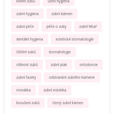
bělení zubů
ústní hygiena
zubní hygiena
zubní kámen
zubní péče
péče o zuby
zubní lékař
dentální hygiena
estetická stomatologie
čištění zubů
stomatologie
citlivost zubů
zubní plak
ortodoncie
zubní fazety
odstranění zubního kamene
rovnátka
zubní estetika
broušení zubů
černý zubní kámen