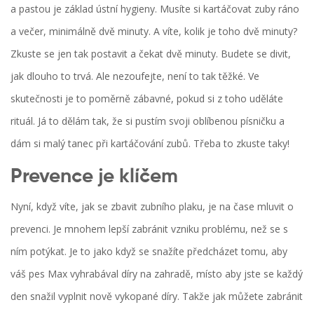
a pastou je základ ústní hygieny. Musíte si kartáčovat zuby ráno
a večer, minimálně dvě minuty. A víte, kolik je toho dvě minuty?
Zkuste se jen tak postavit a čekat dvě minuty. Budete se divit,
jak dlouho to trvá. Ale nezoufejte, není to tak těžké. Ve
skutečnosti je to poměrně zábavné, pokud si z toho uděláte
rituál. Já to dělám tak, že si pustím svoji oblíbenou písničku a
dám si malý tanec při kartáčování zubů. Třeba to zkuste taky!
Prevence je klíčem
Nyní, když víte, jak se zbavit zubního plaku, je na čase mluvit o
prevenci. Je mnohem lepší zabránit vzniku problému, než se s
ním potýkat. Je to jako když se snažíte předcházet tomu, aby
váš pes Max vyhrabával díry na zahradě, místo aby jste se každý
den snažil vyplnit nově vykopané díry. Takže jak můžete zabránit