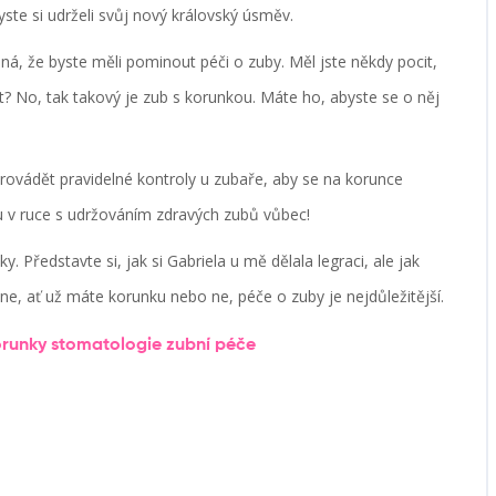
yste si udrželi svůj nový královský úsměv.
ná, že byste měli pominout péči o zuby. Měl jste někdy pocit,
at? No, tak takový je zub s korunkou. Máte ho, abyste se o něj
 provádět pravidelné kontroly u zubaře, aby se na korunce
ruku v ruce s udržováním zdravých zubů vůbec!
 Představte si, jak si Gabriela u mě dělala legraci, ale jak
 dne, ať už máte korunku nebo ne, péče o zuby je nejdůležitější.
orunky
stomatologie
zubní péče