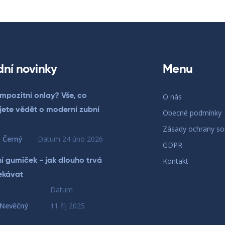
dní novinky
Menu
mpozitní onlay? Vše, co
O nás
jete vědět o moderní zubní
Obecné podmínky
Zásady ochrany s
 Černý
Datum
24 úno 2026
GDPR
Kontakt
í gumiček - jak dlouho trvá
ekávat
Datum
 Nevěčný
11 říj 2025