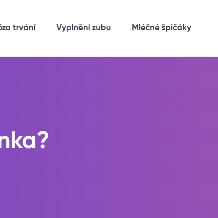
óza trvání
Vyplnění zubu
Mléčné špičáky
unka?