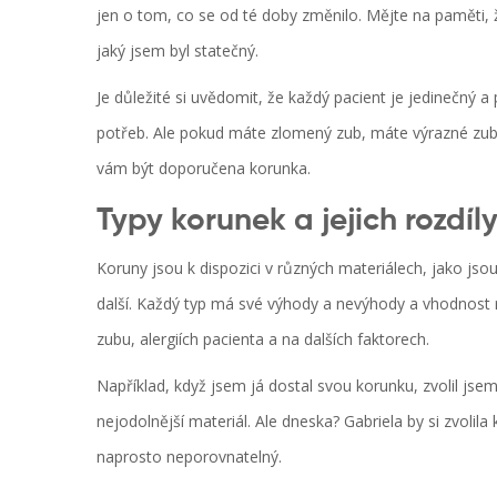
jen o tom, co se od té doby změnilo. Mějte na paměti,
jaký jsem byl statečný.
Je důležité si uvědomit, že každý pacient je jedinečný a
potřeb. Ale pokud máte zlomený zub, máte výrazné zub
vám být doporučena korunka.
Typy korunek a jejich rozdíl
Koruny jsou k dispozici v různých materiálech, jako jso
další. Každý typ má své výhody a nevýhody a vhodnost 
zubu, alergiích pacienta a na dalších faktorech.
Například, když jsem já dostal svou korunku, zvolil jse
nejodolnější materiál. Ale dneska? Gabriela by si zvolil
naprosto neporovnatelný.