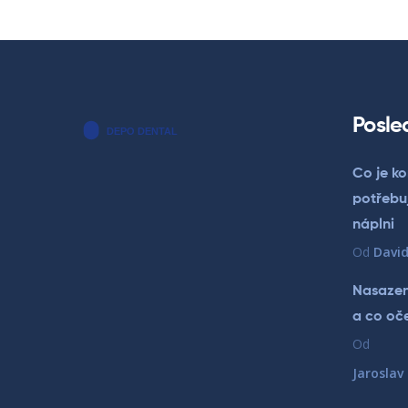
Posle
Co je ko
potřebu
náplni
Od
David
Nasazen
a co oč
Od
Jaroslav