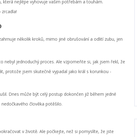
ta, která nejlépe vyhovuje vašim potřebám a touhám.
 zrcadla!
b
ahrnuje několik kroků, mimo jiné obrušování a odlití zubu, jen
o nebyl jednoduchý proces. Ale vzpomeňte si, jak jsem řekl, že
t, protože jsem skutečně vypadal jako král s korunkou -
ušil. Dnes může být celý postup dokončen již během jedné
ě nedočkavého člověka potěšilo.
okračovat v životě. Ale počkejte, než si pomyslíte, že jste