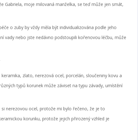
 že Gabriela, moje milovaná manželka, se teď může jen smát,
 péče o zuby by vždy měla být individualizována podle jeho
ní vady nebo jste nedávno podstoupili kořenovou léčbu, může
y
u keramika, zlato, nerezová ocel, porcelán, sloučeniny kovu a
různých typů korunek může záviset na typu závady, umístění
m si nerezovou ocel, protože mi bylo řečeno, že je to
a keramickou korunku, protože jejich přirozený vzhled je