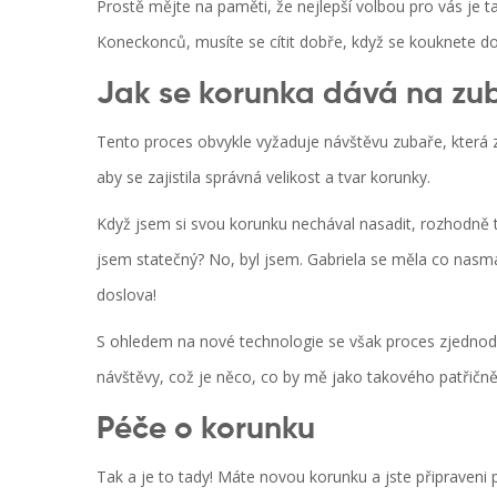
Prostě mějte na paměti, že nejlepší volbou pro vás je 
Koneckonců, musíte se cítit dobře, když se kouknete do
Jak se korunka dává na zu
Tento proces obvykle vyžaduje návštěvu zubaře, která z
aby se zajistila správná velikost a tvar korunky.
Když jsem si svou korunku nechával nasadit, rozhodně t
jsem statečný? No, byl jsem. Gabriela se měla co nasmá
doslova!
S ohledem na nové technologie se však proces zjednod
návštěvy, což je něco, co by mě jako takového patřičn
Péče o korunku
Tak a je to tady! Máte novou korunku a jste připraveni p