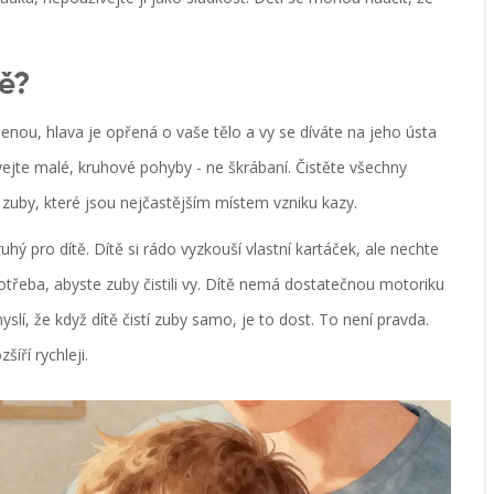
ně?
kolenou, hlava je opřená o vaše tělo a vy se díváte na jeho ústa
ejte malé, kruhové pohyby - ne škrábaní. Čistěte všechny
í zuby, které jsou nejčastějším místem vzniku kazy.
uhý pro dítě. Dítě si rádo vyzkouší vlastní kartáček, ale nechte
potřeba, abyste zuby čistili vy. Dítě nemá dostatečnou motoriku
slí, že když dítě čistí zuby samo, je to dost. To není pravda.
íří rychleji.