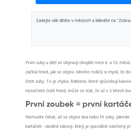
Zadejte věk dítěte v měsících a klikněte na "Zobra
První zuby u dětí se objevují obvykle mezi 6. a 10. měsí
začíná hned, jak se objeví. Mnoho rodičů si myslí, že 
čistit zuby. To je chyba. Bakterie, které způsobují kávo
nezačnete čistit hned, může se stát, že už v 2 letech bu
První zoubek = první kartáč
Nemusíte čekat, až se objeví dva nebo tři zuby. Jakmile v
kartáček - ideálně takový, který je speciálně navržený p