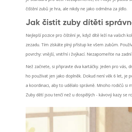
čištění zubů je hra, ale nikdy ne jako odměna za jídlo.
Jak čistit zuby dítěti správ
Nejlepší pozice pro čištění je, když dítě leží na vašich 
zezadu. Tím získáte plný přístup ke všem zubům. Použív
povrchy: vnější, vnitřní i žvýkací. Nezapomeňte na zadn
Než začnete, si připravte dva kartáčky. Jeden pro vás, dr
ho používat jen jako doplněk. Dokud není věk 6 let, je 
a koordinaci, aby to udělalo správně. Mnoho rodičů si my
Zuby dětí jsou tenčí než u dospělých - kávový kazy se rozš