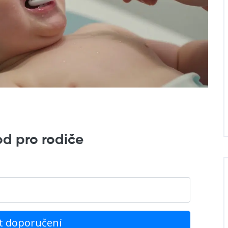
od pro rodiče
t doporučení