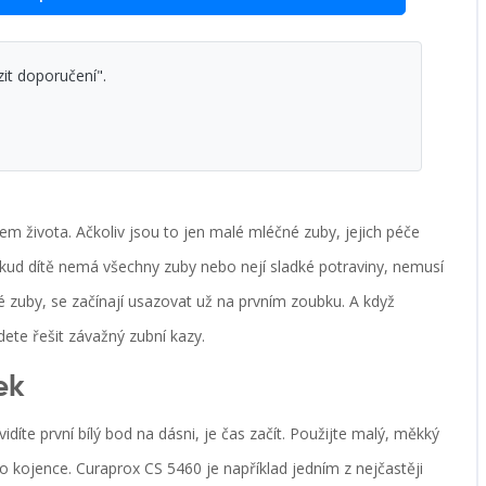
zit doporučení".
cem života. Ačkoliv jsou to jen malé mléčné zuby, jejich péče
dokud dítě nemá všechny zuby nebo nejí sladké potraviny, nemusí
vé zuby, se začínají usazovat už na prvním zoubku. A když
dete řešit závažný zubní kazy.
ek
idíte první bílý bod na dásni, je čas začít. Použijte malý, měkký
ro kojence. Curaprox CS 5460 je například jedním z nejčastěji