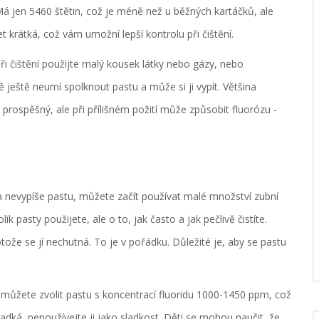
á jen 5460 štětin, což je méně než u běžných kartáčků, ale
t krátká, což vám umožní lepší kontrolu při čištění.
ři čištění použijte malý kousek látky nebo gázy, nebo
ještě neumí spolknout pastu a může si ji vypít. Většina
 prospěšný, ale při přílišném požití může způsobit fluorózu -
 a nevypíše pastu, můžete začít používat malé množství zubní
lik pasty použijete, ale o to, jak často a jak pečlivě čistíte.
ože se jí nechutná. To je v pořádku. Důležité je, aby se pastu
ž můžete zvolit pastu s koncentrací fluoridu 1000-1450 ppm, což
adká, nepoužívejte ji jako sladkost. Děti se mohou naučit, že