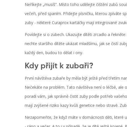
Neříkejte „musíš“. Místo toho udělejte čištění zubů souč
večeři, před spaním. Přidejte písničku, kterou zpíváte s
zuby - některé Curaprox kartáčky mají integrované zvuko
Povídejte si o zubech. Ukazujte dítěti zrcadlo a řeknět
nechte staršího dítěte ukázat mladšímu, jak se čistí zuby
každý den, budou to dělat i ony.
Kdy přijít k zubaři?
První návštěva zubaře by měla být ještě před třetím na
Nečekáte na problém. Tato návštěva není o léčbě, ale o 
poradí vám, jak správně čistit zuby podle potřeb vašeho 
mají zvýšené riziko kazy kvůli genetice nebo stravě. Zuba
Nezapomeňte, že když máte v domácnosti děti, které už 
- ráno a večer. A to i v případě, že je dítě ještě kojené