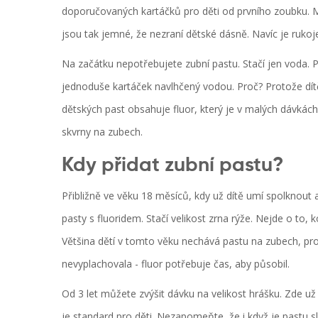
doporučovaných kartáčků pro děti od prvního zoubku. M
jsou tak jemné, že nezraní dětské dásně. Navíc je rukoje
Na začátku nepotřebujete zubní pastu. Stačí jen voda. P
jednoduše kartáček navlhčený vodou. Proč? Protože dítě 
dětských past obsahuje fluor, který je v malých dávkách
skvrny na zubech.
Kdy přidat zubní pastu?
Přibližně ve věku 18 měsíců, kdy už dítě umí spolknout
pasty s fluoridem. Stačí velikost zrna rýže. Nejde o to, ko
Většina dětí v tomto věku nechává pastu na zubech, prot
nevyplachovala - fluor potřebuje čas, aby působil.
Od 3 let můžete zvýšit dávku na velikost hrášku. Zde u
je standard pro děti. Nezapomeňte, že i když je pastu sl