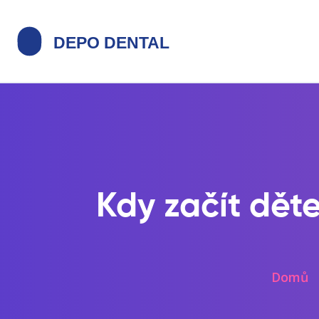
Kdy začít dět
Domů