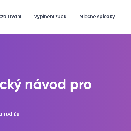
óza trvání
Vyplnění zubu
Mléčné špičáky
ický návod pro
o rodiče