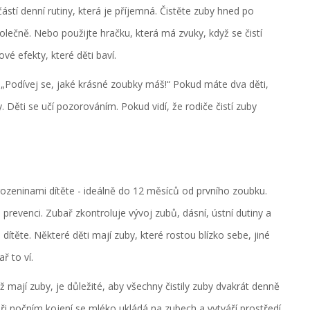
ástí denní rutiny, která je příjemná. Čistěte zuby hned po
polečně. Nebo použijte hračku, která má zvuky, když se čistí
vé efekty, které děti baví.
e: „Podívej se, jaké krásné zoubky máš!“ Pokud máte dva děti,
. Děti se učí pozorováním. Pokud vidí, že rodiče čistí zuby
rozeninami dítěte - ideálně do 12 měsíců od prvního zoubku.
prevenci. Zubař zkontroluje vývoj zubů, dásní, ústní dutiny a
dítěte. Některé děti mají zuby, které rostou blízko sebe, jiné
ř to ví.
mají zuby, je důležité, aby všechny čistily zuby dvakrát denně
. Při nočním kojení se mléko ukládá na zubech a vytváří prostředí