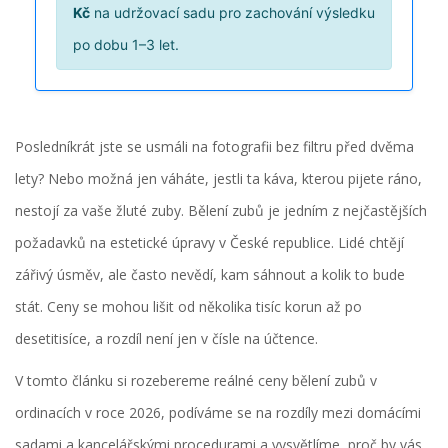
Kč
na udržovací sadu pro zachování výsledku
po dobu 1–3 let.
Posledníkrát jste se usmáli na fotografii bez filtru před dvěma
lety? Nebo možná jen váháte, jestli ta káva, kterou pijete ráno,
nestojí za vaše žluté zuby. Bělení zubů je jedním z nejčastějších
požadavků na estetické úpravy v České republice. Lidé chtějí
zářivý úsměv, ale často nevědí, kam sáhnout a kolik to bude
stát. Ceny se mohou lišit od několika tisíc korun až po
desetitisíce, a rozdíl není jen v čísle na účtence.
V tomto článku si rozebereme reálné ceny bělení zubů v
ordinacích v roce 2026, podíváme se na rozdíly mezi domácími
sadami a kancelářskými procedurami a vysvětlíme, proč by vás