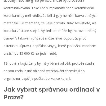
skloviny nebo alergii na peroxid, může být procedura
kontraindikována. Také lidé s implantáty nebo keramickými
korunkami by měli vědět, že bělicí gely nemění barvu umělých
materiálů. To znamená, že vaše přírodní zuby zesvětlete, ale
korunka zůstane stejná. Výsledkem může být nerovnoměrný
úsměv. V takovém případě může lékař doporučit jinou
estetickou úpravu, například vinyry, které jsou však mnohem
dražší (od 15 000 Kč za jeden zub).
Těhotné a kojící ženy by měly bělení odložit, protože studie
nejsou zcela jasné ohledně vstřebávání chemikálií do
organismu. Lepší je počkat do konce kojení.
Jak vybrat správnou ordinaci v
Praze?