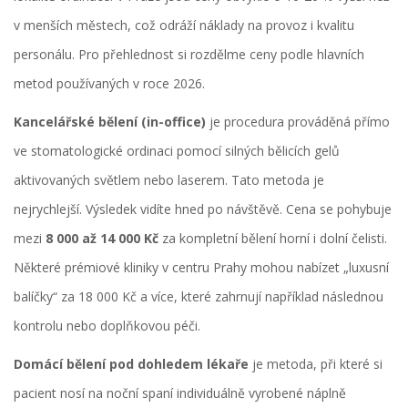
v menších městech, což odráží náklady na provoz i kvalitu
personálu. Pro přehlednost si rozdělme ceny podle hlavních
metod používaných v roce 2026.
Kancelářské bělení (in-office)
je
procedura prováděná přímo
ve stomatologické ordinaci pomocí silných bělicích gelů
aktivovaných světlem nebo laserem
. Tato metoda je
nejrychlejší. Výsledek vidíte hned po návštěvě. Cena se pohybuje
mezi
8 000 až 14 000 Kč
za kompletní bělení horní i dolní čelisti.
Některé prémiové kliniky v centru Prahy mohou nabízet „luxusní
balíčky“ za 18 000 Kč a více, které zahrnují například následnou
kontrolu nebo doplňkovou péči.
Domácí bělení pod dohledem lékaře
je
metoda, při které si
pacient nosí na noční spaní individuálně vyrobené náplně