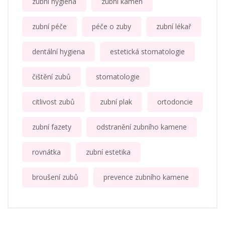
zubní hygiena
zubní kámen
zubní péče
péče o zuby
zubní lékař
dentální hygiena
estetická stomatologie
čištění zubů
stomatologie
citlivost zubů
zubní plak
ortodoncie
zubní fazety
odstranění zubního kamene
rovnátka
zubní estetika
broušení zubů
prevence zubního kamene