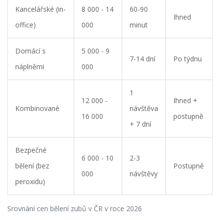
Kancelářské (in-
8 000 - 14
60-90
Ihned
office)
000
minut
Domácí s
5 000 - 9
7-14 dní
Po týdnu
náplněmi
000
1
12 000 -
Ihned +
Kombinované
návštěva
16 000
postupně
+ 7 dní
Bezpečné
6 000 - 10
2-3
bělení (bez
Postupně
000
návštěvy
peroxidu)
Srovnání cen bělení zubů v ČR v roce 2026