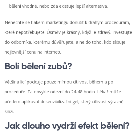
bělení vhodné, nebo zda existuje lepší alternativa.
Nenechte se tlakem marketingu donutit k drahým procedurám,
které nepotřebujete. Úsměv je krásný, když je zdravý. Investujte
do odborníka, kterému důvěřujete, a ne do toho, kdo slibuje
nejlevnější cenu na internetu.
Bolí bělení zubů?
Většina lidí pociťuje pouze mírnou citlivost během a po
proceduře. Ta obvykle odezní do 24-48 hodin. Lékař může
předem aplikovat desenzibilizační gel, který citlivost výrazně
sníží.
Jak dlouho vydrží efekt bělení?