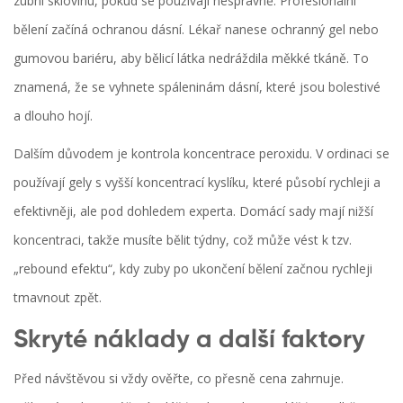
zubní sklovinu, pokud se používají nesprávně. Profesionální
bělení začíná ochranou dásní. Lékař nanesе ochranný gel nebo
gumovou bariéru, aby bělicí látka nedráždila měkké tkáně. To
znamená, že se vyhnete spáleninám dásní, které jsou bolestivé
a dlouho hojí.
Dalším důvodem je kontrola koncentrace peroxidu. V ordinaci se
používají gely s vyšší koncentrací kyslíku, které působí rychleji a
efektivněji, ale pod dohledem experta. Domácí sady mají nižší
koncentraci, takže musíte bělit týdny, což může vést k tzv.
„rebound efektu“, kdy zuby po ukončení bělení začnou rychleji
tmavnout zpět.
Skryté náklady a další faktory
Před návštěvou si vždy ověřte, co přesně cena zahrnuje.