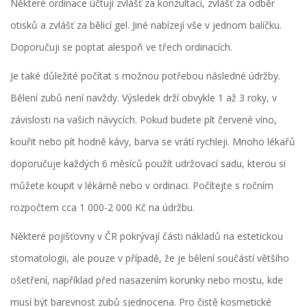
Některé ordinace účtují zvlášť za konzultaci, zvlášť za odběr
otisků a zvlášť za bělicí gel. Jiné nabízejí vše v jednom balíčku.
Doporučuji se poptat alespoň ve třech ordinacích.
Je také důležité počítat s možnou potřebou následné údržby.
Bělení zubů není navždy. Výsledek drží obvykle 1 až 3 roky, v
závislosti na vašich návycích. Pokud budete pít červené víno,
kouřit nebo pít hodně kávy, barva se vrátí rychleji. Mnoho lékařů
doporučuje každých 6 měsíců použít udržovací sadu, kterou si
můžete koupit v lékárně nebo v ordinaci. Počítejte s ročním
rozpočtem cca 1 000-2 000 Kč na údržbu.
Některé pojišťovny v ČR pokrývají části nákladů na estetickou
stomatologii, ale pouze v případě, že je bělení součástí většího
ošetření, například před nasazením korunky nebo mostu, kde
musí být barevnost zubů sjednocena. Pro čistě kosmetické