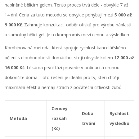
naplněné bělicím gelem
. Tento proces trvá déle - obvykle 7 až
14 dní. Cena za tuto metodu se obvykle pohybují mezi
5 000 až
9 000 Kč
. Zahrnuje konzultaci, odběr otisků pro výrobu náplastí
a samotný bělicí gel. Je to kompromis mezi cenou a výsledkem.
Kombinovaná metoda, která spojuje rychlost kancelářského
bělení s dlouhodobostí domácího, stojí obvykle kolem
12 000 až
16 000 Kč
. Lékárna první fázi provede v ordinaci a druhou
dokončíte doma. Toto řešení je ideální pro ty, kteří chtějí
maximální efekt a nemají strach z počáteční citlivosti zubů.
Cenový
Doba
Rychlost
Metoda
rozsah
trvání
výsledku
(Kč)