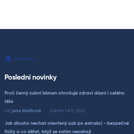
Poslední novinky
Proč černý zubní kámen ohrožuje zdraví dásní i celého
těla
Od
Jana Malíková
Datum
14 říj 2025
Jak dlouho nechat otevřený zub po extrakci - bezpečné
lhůty a co dělat, když se zatím nezahojí