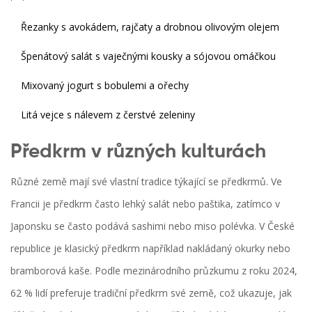
Řezanky s avokádem, rajčaty a drobnou olivovým olejem
Špenátový salát s vaječnými kousky a sójovou omáčkou
Mixovaný jogurt s bobulemi a ořechy
Litá vejce s nálevem z čerstvé zeleniny
Předkrm v různých kulturách
Různé země mají své vlastní tradice týkající se předkrmů. Ve
Francii je předkrm často lehký salát nebo paštika, zatímco v
Japonsku se často podává sashimi nebo miso polévka. V České
republice je klasický předkrm například nakládaný okurky nebo
bramborová kaše. Podle mezinárodního průzkumu z roku 2024,
62 % lidí preferuje tradiční předkrm své země, což ukazuje, jak