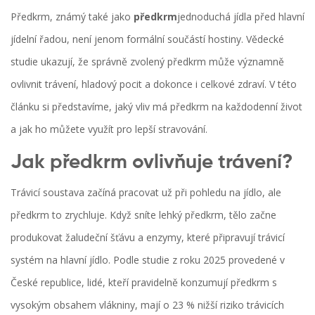
Předkrm, známý také jako
předkrm
jednoduchá jídla před hlavní
jídelní řadou
, není jenom formální součástí hostiny. Vědecké
studie ukazují, že správně zvolený předkrm může významně
ovlivnit trávení, hladový pocit a dokonce i celkové zdraví. V této
článku si představíme, jaký vliv má předkrm na každodenní život
a jak ho můžete využít pro lepší stravování.
Jak předkrm ovlivňuje trávení?
Trávicí soustava začíná pracovat už při pohledu na jídlo, ale
předkrm to zrychluje. Když sníte lehký předkrm, tělo začne
produkovat žaludeční šťávu a enzymy, které připravují trávicí
systém na hlavní jídlo. Podle studie z roku 2025 provedené v
České republice, lidé, kteří pravidelně konzumují předkrm s
vysokým obsahem vlákniny, mají o 23 % nižší riziko trávicích