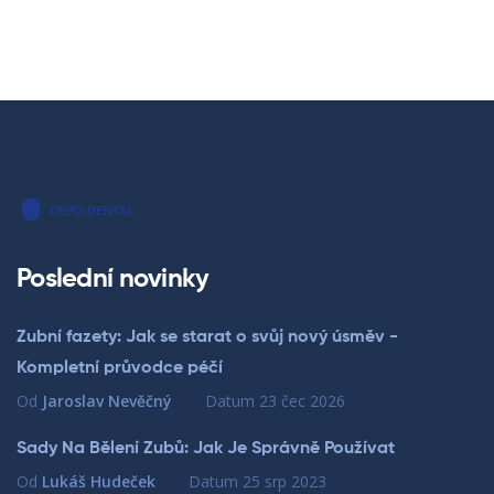
Poslední novinky
Zubní fazety: Jak se starat o svůj nový úsměv -
Kompletní průvodce péčí
Od
Jaroslav Nevěčný
Datum
23 čec 2026
Sady Na Bělení Zubů: Jak Je Správně Používat
Od
Lukáš Hudeček
Datum
25 srp 2023