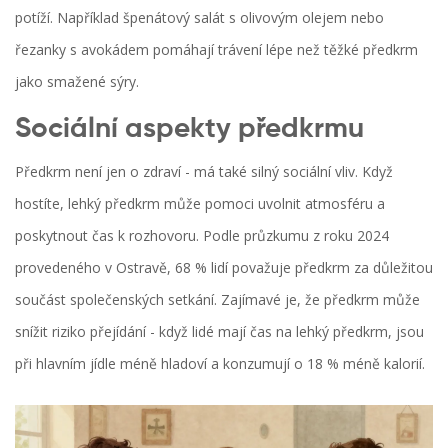
potíží. Například špenátový salát s olivovým olejem nebo
řezanky s avokádem pomáhají trávení lépe než těžké předkrm
jako smažené sýry.
Sociální aspekty předkrmu
Předkrm není jen o zdraví - má také silný sociální vliv. Když
hostíte, lehký předkrm může pomoci uvolnit atmosféru a
poskytnout čas k rozhovoru. Podle průzkumu z roku 2024
provedeného v Ostravě, 68 % lidí považuje předkrm za důležitou
součást společenských setkání. Zajímavé je, že předkrm může
snížit riziko přejídání - když lidé mají čas na lehký předkrm, jsou
při hlavním jídle méně hladoví a konzumují o 18 % méně kalorií.