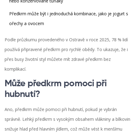
nebo konzervované tuňáky
Předkrm může být i jednoduchá kombinace, jako je jogurt s
ořechy a ovocem
Podle průzkumu provedeného v Ostravě v roce 2025, 78 % lidí
používá připravené předkrm pro rychlé obědy. To ukazuje, že i
přes busy životní styl můžete mít zdravé předkrm bez
komplikací.
Může předkrm pomoci při
hubnutí?
Ano, předkrm může pomoci při hubnutí, pokud je vybrán
správně. Lehký předkrm s vysokým obsahem vlákniny a bílkovin
snižuje hlad před hlavním jídlem, což může vést k menšímu