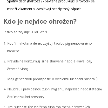
Špatný dech (halitóza) - bakterie produkující sírovodík se
množí v kameni a vyvolávají nepříjemný zápach.
Kdo je nejvíce ohrožen?
Riziko se zvyšuje u lidí, kteří:
Kouří - nikotin a dehet zvyšují tvorbu pigmentovaného
kamene.
Pravidelně konzumují silně zbarvené nápoje (káva, čaj,
červené víno).
Mají genetickou predispozici k rychlému ukládání minerálů.
Neudržují pravidelnou
zubní hygienu
, například nedostatečně
čistí mezizubní prostory.
Trpí suchostí úst (snížená slina má méně přirozených