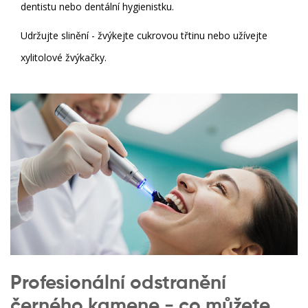
dentistu
nebo dentální hygienistku.
Udržujte slinění - žvýkejte cukrovou třtinu nebo užívejte
xylitolové žvýkačky.
Profesionální odstranění
černého kamene - co můžete