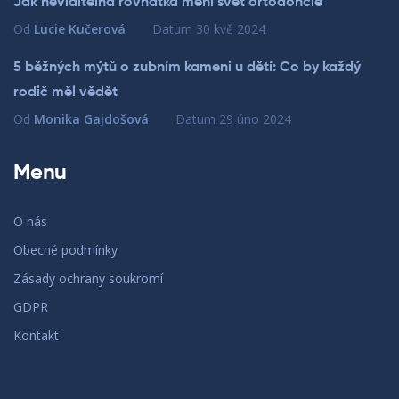
Jak neviditelná rovnátka mění svět ortodoncie
Od
Lucie Kučerová
Datum
30 kvě 2024
5 běžných mýtů o zubním kameni u dětí: Co by každý
rodič měl vědět
Od
Monika Gajdošová
Datum
29 úno 2024
Menu
O nás
Obecné podmínky
Zásady ochrany soukromí
GDPR
Kontakt