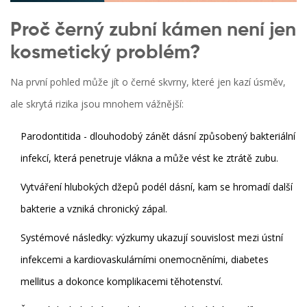
Proč černý zubní kámen není jen
kosmetický problém?
Na první pohled může jít o černé skvrny, které jen kazí úsměv,
ale skrytá rizika jsou mnohem vážnější:
Parodontitida
- dlouhodobý zánět dásní způsobený bakteriální
infekcí, která penetruje vlákna a může vést ke ztrátě zubu.
Vytváření hlubokých džepů podél dásní, kam se hromadí další
bakterie a vzniká chronický zápal.
Systémové následky: výzkumy ukazují souvislost mezi ústní
infekcemi a kardiovaskulárními onemocněními, diabetes
mellitus a dokonce komplikacemi těhotenství.