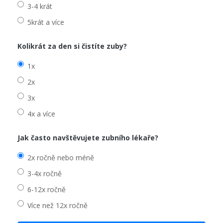
3-4 krát
5krát a více
Kolikrát za den si čistíte zuby?
1x
2x
3x
4x a více
Jak často navštěvujete zubního lékaře?
2x ročně nebo méně
3-4x ročně
6-12x ročně
Více než 12x ročně