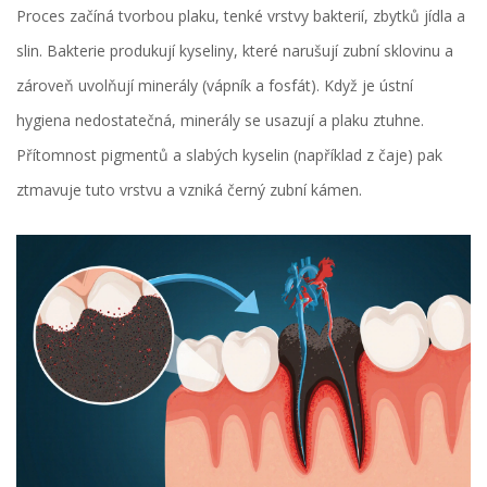
Proces začíná tvorbou
plaku
, tenké vrstvy bakterií, zbytků jídla a
slin. Bakterie produkují kyseliny, které narušují zubní sklovinu a
zároveň uvolňují minerály (vápník a fosfát). Když je ústní
hygiena nedostatečná, minerály se usazují a plaku ztuhne.
Přítomnost pigmentů a slabých kyselin (například z čaje) pak
ztmavuje tuto vrstvu a vzniká černý zubní kámen.