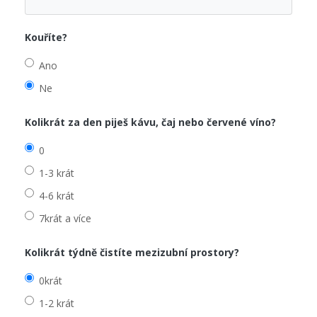
Kouříte?
Ano
Ne
Kolikrát za den piješ kávu, čaj nebo červené víno?
0
1-3 krát
4-6 krát
7krát a více
Kolikrát týdně čistíte mezizubní prostory?
0krát
1-2 krát