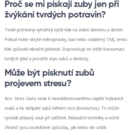
Proč se mi pískají zuby jen při
žvýkání tvrdých potravin?
Tvrdé potraviny vytvářejí vyšší tlak na zubní sklovinu a dentin.
Pokud máte skryté mikroprasky, kaz nebo oslabený TMJ, tento
tlak způsobí vibrační písknutí. Doporučuje se snížit konzumaci
tvrdých jídel a prověřit stav zubů u dentisty.
Může být písknutí zubů
projevem stresu?
Ano. Stres často vede k neuvědomovanému napětí žvýkacích
svalů a ke skřípání zubů během noci (bruxismus). To může
vyvolat pískavý zvuk při zatížení. Relaxační techniky a noční
chránič jsou osvědčené způsoby, jak tento vliv snížit.