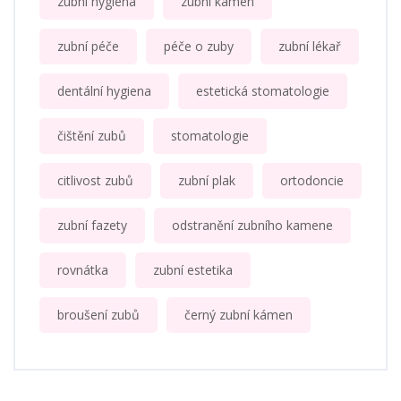
zubní hygiena
zubní kámen
zubní péče
péče o zuby
zubní lékař
dentální hygiena
estetická stomatologie
čištění zubů
stomatologie
citlivost zubů
zubní plak
ortodoncie
zubní fazety
odstranění zubního kamene
rovnátka
zubní estetika
broušení zubů
černý zubní kámen