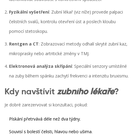
Fyzikální vyšetření
: Zubní lékař (viz níže) provede palpaci
čelistních svalů, kontrolu otevření úst a poslech kloubu
pomocí stetoskopu.
Rentgen a CT
: Zobrazovací metody odhalí skryté zubní kaz,
mikroprasky nebo artritické změny v TMJ.
Elektronová analýza skřípání
: Speciální senzory umístěné
na zuby během spánku zachytí frekvenci a intenzitu bruxismu.
Kdy navštívit
zubního lékaře
?
Je dobré zarezervovat si konzultaci, pokud:
Pískání přetrvává déle než dva týdny.
Souvisí s bolestí čelisti, hlavou nebo ušima.