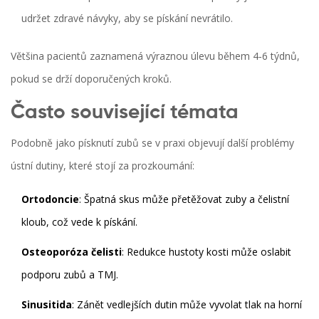
udržet zdravé návyky, aby se pískání nevrátilo.
Většina pacientů zaznamená výraznou úlevu během 4‑6 týdnů,
pokud se drží doporučených kroků.
Často související témata
Podobně jako písknutí zubů se v praxi objevují další problémy
ústní dutiny, které stojí za prozkoumání:
Ortodoncie
: Špatná skus může přetěžovat zuby a čelistní
kloub, což vede k pískání.
Osteoporóza čelisti
: Redukce hustoty kosti může oslabit
podporu zubů a TMJ.
Sinusitida
: Zánět vedlejších dutin může vyvolat tlak na horní