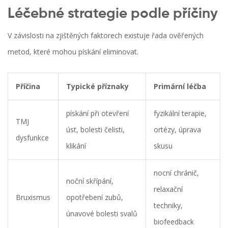
Léčebné strategie podle příčiny
V závislosti na zjištěných faktorech existuje řada ověřených
metod, které mohou pískání eliminovat.
Příčina
Typické příznaky
Primární léčba
pískání při otevření
fyzikální terapie,
TMJ
úst, bolesti čelisti,
ortézy, úprava
dysfunkce
klikání
skusu
nocní chránič,
noční skřípání,
relaxační
Bruxismus
opotřebení zubů,
techniky,
únavové bolesti svalů
biofeedback