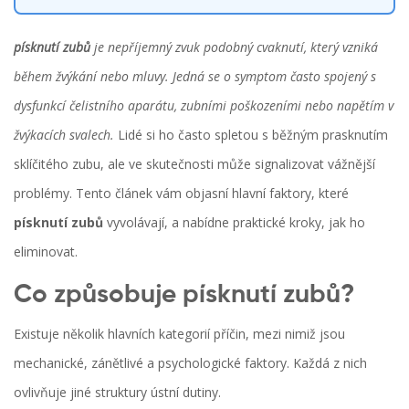
písknutí zubů
je nepříjemný zvuk podobný cvaknutí, který vzniká
během žvýkání nebo mluvy.
Jedná se o symptom často spojený s
dysfunkcí čelistního aparátu, zubními poškozeními nebo napětím v
žvýkacích svalech
.
Lidé si ho často spletou s běžným prasknutím
sklíčitého zubu, ale ve skutečnosti může signalizovat vážnější
problémy. Tento článek vám objasní hlavní faktory, které
písknutí zubů
vyvolávají, a nabídne praktické kroky, jak ho
eliminovat.
Co způsobuje písknutí zubů?
Existuje několik hlavních kategorií příčin, mezi nimiž jsou
mechanické, zánětlivé a psychologické faktory. Každá z nich
ovlivňuje jiné struktury ústní dutiny.