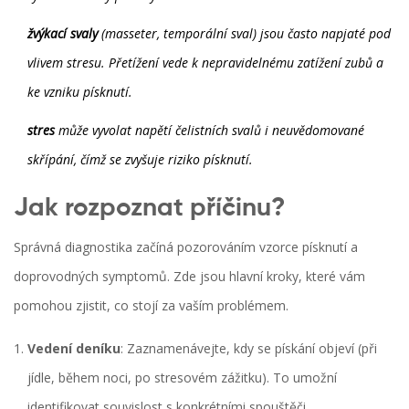
žvýkací svaly
(masseter, temporální sval) jsou často napjaté pod
vlivem stresu. Přetížení vede k nepravidelnému zatížení zubů a
ke vzniku písknutí.
stres
může vyvolat napětí čelistních svalů i neuvědomované
skřípání, čímž se zvyšuje riziko písknutí.
Jak rozpoznat příčinu?
Správná diagnostika začíná pozorováním vzorce písknutí a
doprovodných symptomů. Zde jsou hlavní kroky, které vám
pomohou zjistit, co stojí za vaším problémem.
Vedení deníku
: Zaznamenávejte, kdy se pískání objeví (při
jídle, během noci, po stresovém zážitku). To umožní
identifikovat souvislost s konkrétními spouštěči.