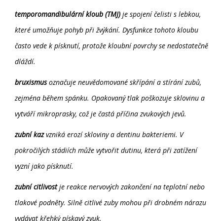
temporomandibulární kloub (TMJ)
je spojení čelisti s lebkou,
které umožňuje pohyb při žvýkání. Dysfunkce tohoto kloubu
často vede k písknutí, protože kloubní povrchy se nedostatečně
dláždí.
bruxismus
označuje neuvědomované skřípání a stírání zubů,
zejména během spánku. Opakovaný tlak poškozuje sklovinu a
vytváří mikroprasky, což je častá příčina zvukových jevů.
zubní kaz
vzniká erozí skloviny a dentinu bakteriemi. V
pokročilých stádiích může vytvořit dutinu, která při zatížení
vyzní jako písknutí.
zubní citlivost
je reakce nervových zakončení na teplotní nebo
tlakové podněty. Silně citlivé zuby mohou při drobném nárazu
vydávat křehký pískavý zvuk.