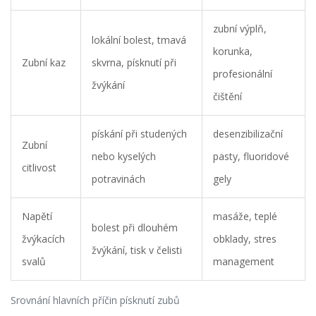
zubní výplň,
lokální bolest, tmavá
korunka,
Zubní kaz
skvrna, písknutí při
profesionální
žvýkání
čištění
pískání při studených
desenzibilizační
Zubní
nebo kyselých
pasty, fluoridové
citlivost
potravinách
gely
Napětí
masáže, teplé
bolest při dlouhém
žvýkacích
obklady, stres
žvýkání, tisk v čelisti
svalů
management
Srovnání hlavních příčin písknutí zubů