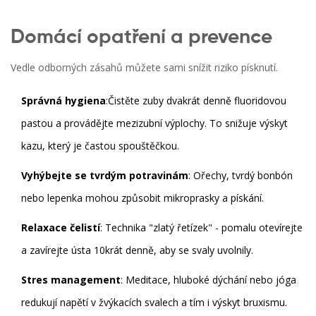
Domácí opatření a prevence
Vedle odborných zásahů můžete sami snížit riziko písknutí.
Správná hygiena
:Čistěte zuby dvakrát denně fluoridovou
pastou a provádějte mezizubní výplochy. To snižuje výskyt
kazu, který je častou spouštěčkou.
Vyhýbejte se tvrdým potravinám
: Ořechy, tvrdý bonbón
nebo lepenka mohou způsobit mikroprasky a pískání.
Relaxace čelistí
: Technika "zlatý řetízek" - pomalu otevírejte
a zavírejte ústa 10krát denně, aby se svaly uvolnily.
Stres management
: Meditace, hluboké dýchání nebo jóga
redukují napětí v žvýkacích svalech a tím i výskyt bruxismu.