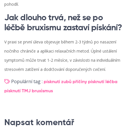
pohodlí.
Jak dlouho trvá, než se po
léčbě bruxismu zastaví pískání?
V praxi se první úleva objevuje během 2‑3 týdnů po nasazení
nočního chrániče a aplikaci relaxačních metod. Úplné ustálení
symptomů může trvat 1‑2 měsíce, v závislosti na individuálním
stresovém zatížení a dodržování doporučených cvičení.
Populární tag :
písknutí zubů
příčiny písknutí
léčba
písknutí
TMJ
bruxismus
Napsat komentář