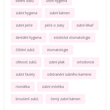
bělení zubů
ústní hygiena
zubní hygiena
zubní kámen
zubní péče
péče o zuby
zubní lékař
dentální hygiena
estetická stomatologie
čištění zubů
stomatologie
citlivost zubů
zubní plak
ortodoncie
zubní fazety
odstranění zubního kamene
rovnátka
zubní estetika
broušení zubů
černý zubní kámen