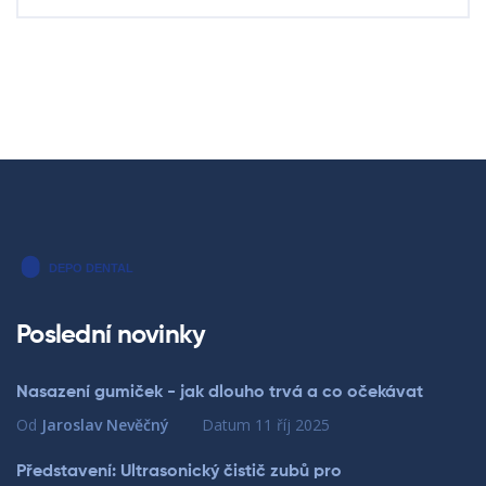
Poslední novinky
Nasazení gumiček - jak dlouho trvá a co očekávat
Od
Jaroslav Nevěčný
Datum
11 říj 2025
Představení: Ultrasonický čistič zubů pro