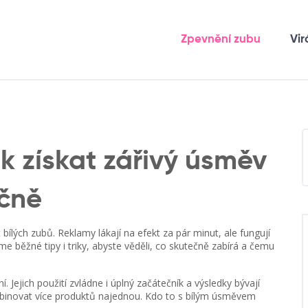
Zpevnění zubu
Vir
ak získat zářivý úsměv
čně
 bílých zubů. Reklamy lákají na efekt za pár minut, ale fungují
e běžné tipy i triky, abyste věděli, co skutečně zabírá a čemu
. Jejich použití zvládne i úplný začátečník a výsledky bývají
mbinovat více produktů najednou. Kdo to s bílým úsměvem