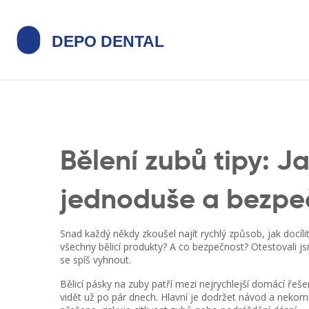
Bělení zubů tipy: J
jednoduše a bezpe
Snad každý někdy zkoušel najít rychlý způsob, jak docílit
všechny bělicí produkty? A co bezpečnost? Otestovali jsm
se spíš vyhnout.
Bělicí pásky na zuby patří mezi nejrychlejší domácí řešení
vidět už po pár dnech. Hlavní je dodržet návod a neko