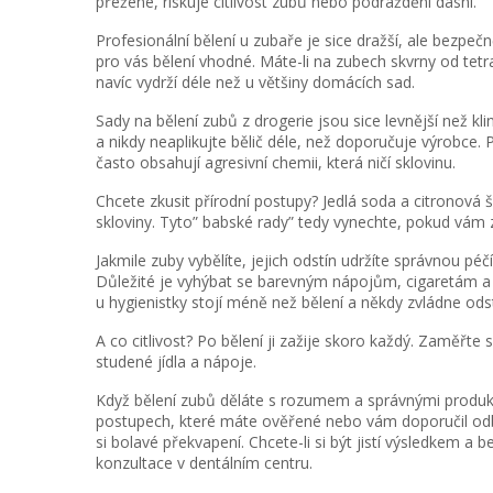
přežene, riskuje citlivost zubů nebo podráždění dásní.
Profesionální bělení u zubaře je sice dražší, ale bezpečněj
pro vás bělení vhodné. Máte-li na zubech skvrny od tetr
navíc vydrží déle než u většiny domácích sad.
Sady na bělení zubů z drogerie jsou sice levnější než kl
a nikdy neaplikujte bělič déle, než doporučuje výrobce.
často obsahují agresivní chemii, která ničí sklovinu.
Chcete zkusit přírodní postupy? Jedlá soda a citronová 
skloviny. Tyto” babské rady” tedy vynechte, pokud vám z
Jakmile zuby vybělíte, jejich odstín udržíte správnou p
Důležité je vyhýbat se barevným nápojům, cigaretám a 
u hygienistky stojí méně než bělení a někdy zvládne ods
A co citlivost? Po bělení ji zažije skoro každý. Zaměřte
studené jídla a nápoje.
Když bělení zubů děláte s rozumem a správnými produkt
postupech, které máte ověřené nebo vám doporučil odb
si bolavé překvapení. Chcete-li si být jistí výsledkem a 
konzultace v dentálním centru.