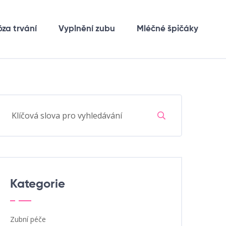
óza trvání
Vyplnění zubu
Mléčné špičáky
Kategorie
Zubní péče