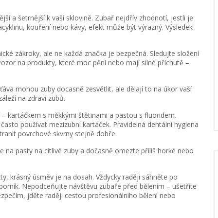
ší a šetrnější k vaší sklovině. Zubař nejdřív zhodnotí, jestli je
acyklinu, kouření nebo kávy, efekt může být výrazný. Výsledek
inické zákroky, ale ne každá značka je bezpečná. Sledujte složení
 Pozor na produkty, které moc pění nebo mají silné příchutě –
šťáva mohou zuby docasně zesvětlit, ale dělají to na úkor vaší
áleží na zdraví zubů.
éčí – kartáčkem s měkkými štětinami a pastou s fluoridem.
často používat mezizubní kartáček. Pravidelná dentální hygiena
tranit povrchové skvrny stejně dobře.
 se na pasty na citlivé zuby a dočasně omezte příliš horké nebo
y, krásný úsměv je na dosah. Vždycky raději sáhněte po
orník. Nepodceňujte návštěvu zubaře před bělením – ušetříte
bezpečím, jděte raději cestou profesionálního bělení nebo