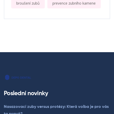
broušení zubů
prevence zubního kamene
Poslední novinky
Nasazovací zuby versus protézy: Která volba je pro vás