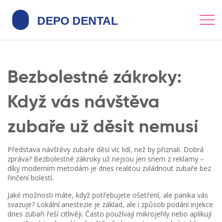
Bezbolestné zákroky:
Když vás návštěva
zubaře už děsit nemusí
Představa návštěvy zubaře děsí víc lidí, než by přiznali. Dobrá
zpráva? Bezbolestné zákroky už nejsou jen snem z reklamy –
díky moderním metodám je dnes realitou zvládnout zubaře bez
řinčení bolestí.
Jaké možnosti máte, když potřebujete ošetření, ale panika vás
svazuje? Lokální anestezie je základ, ale i způsob podání injekce
dnes zubaři řeší citlivěji. Často používají mikrojehly nebo aplikují