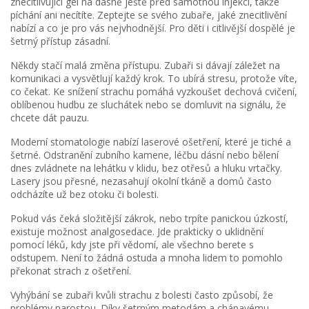
znecitlivující gel na dásně ještě před samotnou injekcí, takže
píchání ani necítíte. Zeptejte se svého zubaře, jaké znecitlivění
nabízí a co je pro vás nejvhodnější. Pro děti i citlivější dospělé je
šetrný přístup zásadní.
Někdy stačí malá změna přístupu. Zubaři si dávají záležet na
komunikaci a vysvětlují každý krok. To ubírá stresu, protože víte,
co čekat. Ke snížení strachu pomáhá vyzkoušet dechová cvičení,
oblíbenou hudbu ze sluchátek nebo se domluvit na signálu, že
chcete dát pauzu.
Moderní stomatologie nabízí laserové ošetření, které je tiché a
šetrné. Odstranění zubního kamene, léčbu dásní nebo bělení
dnes zvládnete na lehátku v klidu, bez otřesů a hluku vrtačky.
Lasery jsou přesné, nezasahují okolní tkáně a domů často
odcházíte už bez otoku či bolesti.
Pokud vás čeká složitější zákrok, nebo trpíte panickou úzkostí,
existuje možnost analgosedace. Jde prakticky o uklidnění
pomocí léků, kdy jste při vědomí, ale všechno berete s
odstupem. Není to žádná ostuda a mnoha lidem to pomohlo
překonat strach z ošetření.
Vyhýbání se zubaři kvůli strachu z bolesti často způsobí, že
problémy narostou. Díky šetrným metodám a chápavému