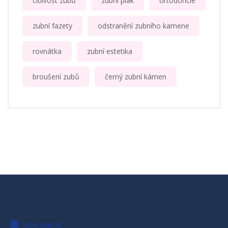
citlivost zubů
zubní plak
ortodoncie
zubní fazety
odstranění zubního kamene
rovnátka
zubní estetika
broušení zubů
černý zubní kámen