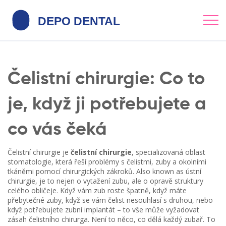
Čelistní chirurgie: Co to
je, když ji potřebujete a
co vás čeká
Čelistní chirurgie je
čelistní chirurgie
,
specializovaná oblast
stomatologie, která řeší problémy s čelistmi, zuby a okolními
tkáněmi pomocí chirurgických zákroků
. Also known as
ústní
chirurgie
, je to nejen o vytažení zubu, ale o opravě struktury
celého obličeje.
Když vám zub roste špatně, když máte
přebytečné zuby, když se vám čelist nesouhlasí s druhou, nebo
když potřebujete zubní implantát – to vše může vyžadovat
zásah čelistního chirurga. Není to něco, co dělá každý zubař. To