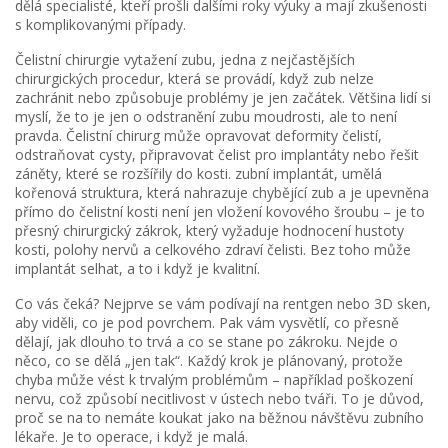
dělá specialisté, kteří prošli dalšími roky výuky a mají zkušenosti
s komplikovanými případy.
Čelistní chirurgie
vytažení zubu
,
jedna z nejčastějších
chirurgických procedur, která se provádí, když zub nelze
zachránit nebo způsobuje problémy
je jen začátek. Většina lidí si
myslí, že to je jen o odstranění zubu moudrosti, ale to není
pravda. Čelistní chirurg může opravovat deformity čelistí,
odstraňovat cysty, připravovat čelist pro implantáty nebo řešit
záněty, které se rozšířily do kosti.
zubní implantát
,
umělá
kořenová struktura, která nahrazuje chybějící zub a je upevněna
přímo do čelistní kosti
není jen vložení kovového šroubu – je to
přesný chirurgický zákrok, který vyžaduje hodnocení hustoty
kosti, polohy nervů a celkového zdraví čelisti. Bez toho může
implantát selhat, a to i když je kvalitní.
Co vás čeká? Nejprve se vám podívají na rentgen nebo 3D sken,
aby viděli, co je pod povrchem. Pak vám vysvětlí, co přesně
dělají, jak dlouho to trvá a co se stane po zákroku. Nejde o
něco, co se dělá „jen tak“. Každý krok je plánovaný, protože
chyba může vést k trvalým problémům – například poškození
nervu, což způsobí necitlivost v ústech nebo tváři. To je důvod,
proč se na to nemáte koukat jako na běžnou návštěvu zubního
lékaře. Je to operace, i když je malá.