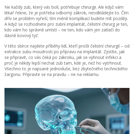
Ne každý zub, který vás bolí, potřebuje chirurgii. Ale když vám
lékař řekne, že je potřeba odborný zákrok, neodkládejte to. Čím
dřív se problém vyřeší, tím méně komplikací budete mít později.
A když se rozhodnete pro zubní implantát, čelistní chirurg je ten,
kdo vám ho správně umístí – ne ten, kdo vám jen zatlačí do
dásně kovový tyč.
V této sbírce najdete příběhy lidí, kteří prošli čelistní chirurgií – od
extrakce zubu moudrosti po přípravu na implantát. Zjistíte, jak
se připravit, co vás čeká po zákroku, jak se vyhnout infekci a
proč je někdy lepší nechat zub tam, kde je, než ho vytrhnout.
Všechno to je napsané jednoduše, bez zbytečného technického
žargonu. Připravte se na pravdu – ne na reklamu.