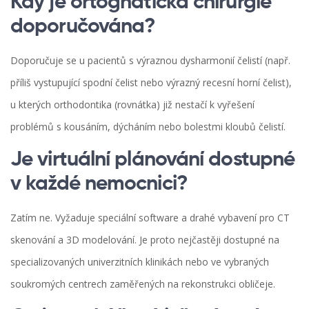
Kdy je ortognatická chirurgie
doporučována?
Doporučuje se u pacientů s výraznou dysharmonií čelistí (např.
příliš vystupující spodní čelist nebo výrazný recesní horní čelist),
u kterých orthodontika (rovnátka) již nestačí k vyřešení
problémů s kousáním, dýcháním nebo bolestmi kloubů čelistí.
Je virtuální plánování dostupné
v každé nemocnici?
Zatím ne. Vyžaduje speciální software a drahé vybavení pro CT
skenování a 3D modelování. Je proto nejčastěji dostupné na
specializovaných univerzitních klinikách nebo ve vybraných
soukromých centrech zaměřených na rekonstrukci obličeje.