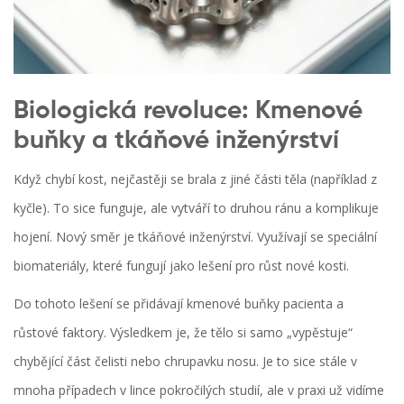
Biologická revoluce: Kmenové
buňky a tkáňové inženýrství
Když chybí kost, nejčastěji se brala z jiné části těla (například z
kyčle). To sice funguje, ale vytváří to druhou ránu a komplikuje
hojení. Nový směr je
tkáňové inženýrství
. Využívají se speciální
biomateriály, které fungují jako lešení pro růst nové kosti.
Do tohoto lešení se přidávají kmenové buňky pacienta a
růstové faktory. Výsledkem je, že tělo si samo „vypěstuje“
chybějící část čelisti nebo chrupavku nosu. Je to sice stále v
mnoha případech v lince pokročilých studií, ale v praxi už vidíme