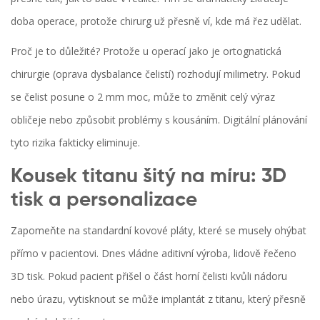
doba operace, protože chirurg už přesně ví, kde má řez udělat.
Proč je to důležité? Protože u operací jako je
ortognatická
chirurgie
(oprava dysbalance čelistí) rozhodují milimetry. Pokud
se čelist posune o 2 mm moc, může to změnit celý výraz
obličeje nebo způsobit problémy s kousáním. Digitální plánování
tyto rizika fakticky eliminuje.
Kousek titanu šitý na míru: 3D
tisk a personalizace
Zapomeňte na standardní kovové pláty, které se musely ohýbat
přímo v pacientovi. Dnes vládne
aditivní výroba
, lidově řečeno
3D tisk. Pokud pacient přišel o část horní čelisti kvůli nádoru
nebo úrazu, vytisknout se může implantát z
titanu
, který přesně