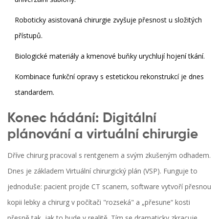
Roboticky asistovaná chirurgie zvyšuje přesnost u složitých
přístupů.
Biologické materiály a kmenové buňky urychlují hojení tkání.
Kombinace funkční opravy s estetickou rekonstrukcí je dnes
standardem.
Konec hádání: Digitální
plánování a virtuální chirurgie
Dříve chirurg pracoval s rentgenem a svým zkušeným odhadem.
Dnes je základem
Virtuální chirurgický plán (VSP)
. Funguje to
jednoduše: pacient projde CT scanem, software vytvoří přesnou
kopii lebky a chirurg v počítači "rozseká" a „přesune“ kosti
přesně tak, jak to bude v realitě. Tím se dramaticky zkracuje