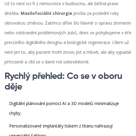
Už to není sci-fi z nemocnice v budoucnu, ale běžná praxe
dneška.
Maxilofaciální chirurgie
prošla za poslední roky
obrovskou změnou. Zatímco dříve šlo hlavně o opravu zlomenin
nebo odstranění problémových zubů, dnes se pohybujeme v éře
precizního digitálního designu a biologické regenerace. Cílem už
není jen to, aby pacient mohl znovu jíst a mluvit, ale aby vypadal
přirozeně a cítil se v dané roli sebevědomě.
Rychlý přehled: Co se v oboru
děje
Digitální plánování pomocí AI a 3D modelů minimalizuje
chyby.
Personalizované implantáty tiskem z titanu nahrazují
univerzální šablony.