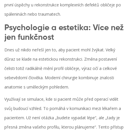
první úspěchy u rekonstrukce komplexních defektů obličeje po
spáleninách nebo traumatech.
Psychologie a estetika: Více než
jen funkčnost
Dnes už nikdo neřeší jen to, aby pacient mohl žvýkat. Velký
důraz se klade na
estetickou rekonstrukci
. Změna postavení
čelisti totiž radikálně mění profil obličeje, výraz očí a celkové
sebevědomí člověka. Moderní chirurgie kombinuje znalosti
anatomie s uměleckým pohledem.
Využívají se simulace, kde si pacient může před operací vidět
svůj budoucí vzhled. To pomáhá v komunikaci mezi lékařem a
pacientem. Už není otázka „budete vypadat lépe“, ale „tady je
přesná změna vašeho profilu, kterou plánujeme“. Tento přístup