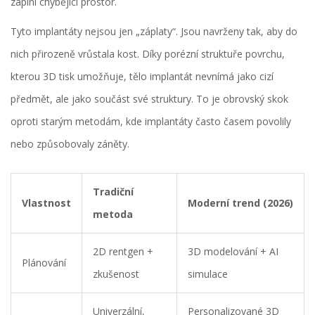
zaplní chybějící prostor.
Tyto implantáty nejsou jen „záplaty“. Jsou navrženy tak, aby do
nich přirozeně vrůstala kost. Díky porézní struktuře povrchu,
kterou 3D tisk umožňuje, tělo implantát nevnímá jako cizí
předmět, ale jako součást své struktury. To je obrovský skok
oproti starým metodám, kde implantáty často časem povolily
nebo způsobovaly záněty.
Tradiční
Vlastnost
Moderní trend (2026)
metoda
2D rentgen +
3D modelování + AI
Plánování
zkušenost
simulace
Univerzální,
Personalizované 3D