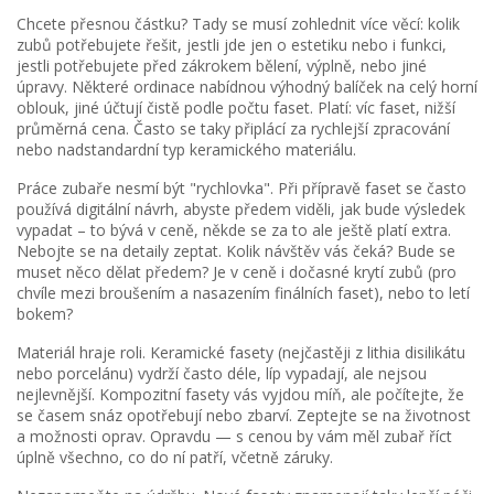
Chcete přesnou částku? Tady se musí zohlednit více věcí: kolik
zubů potřebujete řešit, jestli jde jen o estetiku nebo i funkci,
jestli potřebujete před zákrokem bělení, výplně, nebo jiné
úpravy. Některé ordinace nabídnou výhodný balíček na celý horní
oblouk, jiné účtují čistě podle počtu faset. Platí: víc faset, nižší
průměrná cena. Často se taky připlácí za rychlejší zpracování
nebo nadstandardní typ keramického materiálu.
Práce zubaře nesmí být "rychlovka". Při přípravě faset se často
používá digitální návrh, abyste předem viděli, jak bude výsledek
vypadat – to bývá v ceně, někde se za to ale ještě platí extra.
Nebojte se na detaily zeptat. Kolik návštěv vás čeká? Bude se
muset něco dělat předem? Je v ceně i dočasné krytí zubů (pro
chvíle mezi broušením a nasazením finálních faset), nebo to letí
bokem?
Materiál hraje roli. Keramické fasety (nejčastěji z lithia disilikátu
nebo porcelánu) vydrží často déle, líp vypadají, ale nejsou
nejlevnější. Kompozitní fasety vás vyjdou míň, ale počítejte, že
se časem snáz opotřebují nebo zbarví. Zeptejte se na životnost
a možnosti oprav. Opravdu — s cenou by vám měl zubař říct
úplně všechno, co do ní patří, včetně záruky.