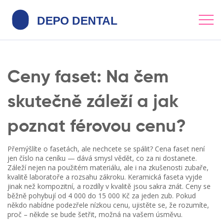
Ceny faset: Na čem
skutečně záleží a jak
poznat férovou cenu?
Přemýšlíte o fasetách, ale nechcete se spálit? Cena faset není
jen číslo na ceníku — dává smysl vědět, co za ni dostanete.
Záleží nejen na použitém materiálu, ale i na zkušenosti zubaře,
kvalitě laboratoře a rozsahu zákroku. Keramická faseta vyjde
jinak než kompozitní, a rozdíly v kvalitě jsou sakra znát. Ceny se
běžně pohybují od 4 000 do 15 000 Kč za jeden zub. Pokud
někdo nabídne podezřele nízkou cenu, ujistěte se, že rozumíte,
proč – někde se bude šetřit, možná na vašem úsměvu.