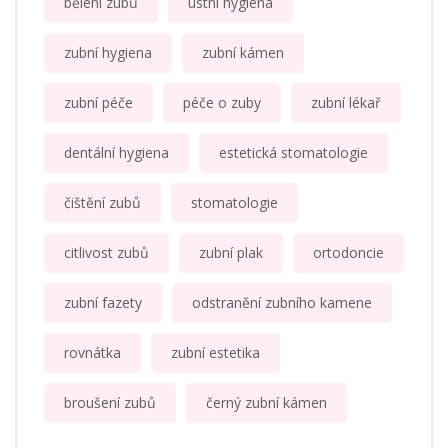
bělení zubů
ústní hygiena
zubní hygiena
zubní kámen
zubní péče
péče o zuby
zubní lékař
dentální hygiena
estetická stomatologie
čištění zubů
stomatologie
citlivost zubů
zubní plak
ortodoncie
zubní fazety
odstranění zubního kamene
rovnátka
zubní estetika
broušení zubů
černý zubní kámen