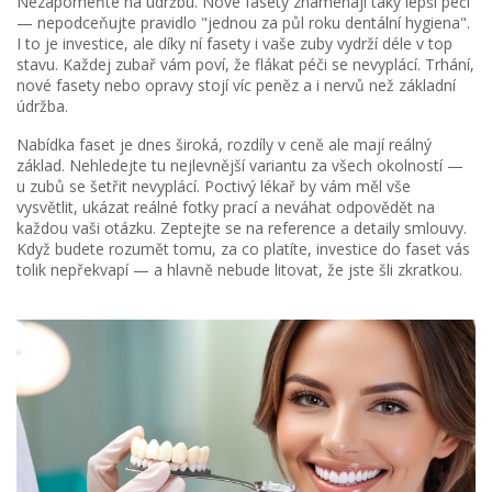
Nezapomeňte na údržbu. Nové fasety znamenají taky lepší péči
— nepodceňujte pravidlo "jednou za půl roku dentální hygiena".
I to je investice, ale díky ní fasety i vaše zuby vydrží déle v top
stavu. Každej zubař vám poví, že flákat péči se nevyplácí. Trhání,
nové fasety nebo opravy stojí víc peněz a i nervů než základní
údržba.
Nabídka faset je dnes široká, rozdíly v ceně ale mají reálný
základ. Nehledejte tu nejlevnější variantu za všech okolností —
u zubů se šetřit nevyplácí. Poctivý lékař by vám měl vše
vysvětlit, ukázat reálné fotky prací a neváhat odpovědět na
každou vaši otázku. Zeptejte se na reference a detaily smlouvy.
Když budete rozumět tomu, za co platíte, investice do faset vás
tolik nepřekvapí — a hlavně nebude litovat, že jste šli zkratkou.