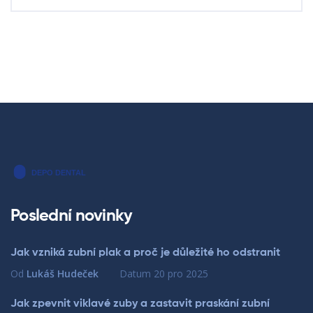
Poslední novinky
Jak vzniká zubní plak a proč je důležité ho odstranit
Od
Lukáš Hudeček
Datum
20 pro 2025
Jak zpevnit viklavé zuby a zastavit praskání zubní