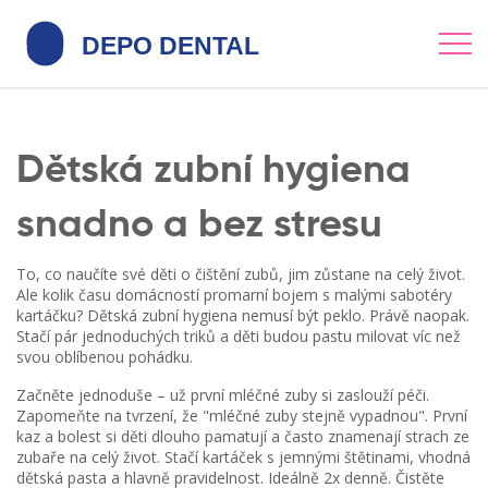
Dětská zubní hygiena
snadno a bez stresu
To, co naučíte své děti o čištění zubů, jim zůstane na celý život.
Ale kolik času domácností promarní bojem s malými sabotéry
kartáčku? Dětská zubní hygiena nemusí být peklo. Právě naopak.
Stačí pár jednoduchých triků a děti budou pastu milovat víc než
svou oblíbenou pohádku.
Začněte jednoduše – už první mléčné zuby si zaslouží péči.
Zapomeňte na tvrzení, že "mléčné zuby stejně vypadnou". První
kaz a bolest si děti dlouho pamatují a často znamenají strach ze
zubaře na celý život. Stačí kartáček s jemnými štětinami, vhodná
dětská pasta a hlavně pravidelnost. Ideálně 2x denně. Čistěte