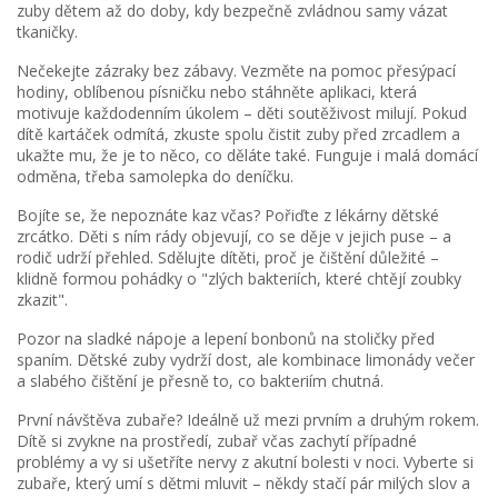
zuby dětem až do doby, kdy bezpečně zvládnou samy vázat
tkaničky.
Nečekejte zázraky bez zábavy. Vezměte na pomoc přesýpací
hodiny, oblíbenou písničku nebo stáhněte aplikaci, která
motivuje každodenním úkolem – děti soutěživost milují. Pokud
dítě kartáček odmítá, zkuste spolu čistit zuby před zrcadlem a
ukažte mu, že je to něco, co děláte také. Funguje i malá domácí
odměna, třeba samolepka do deníčku.
Bojíte se, že nepoznáte kaz včas? Pořiďte z lékárny dětské
zrcátko. Děti s ním rády objevují, co se děje v jejich puse – a
rodič udrží přehled. Sdělujte dítěti, proč je čištění důležité –
klidně formou pohádky o "zlých bakteriích, které chtějí zoubky
zkazit".
Pozor na sladké nápoje a lepení bonbonů na stoličky před
spaním. Dětské zuby vydrží dost, ale kombinace limonády večer
a slabého čištění je přesně to, co bakteriím chutná.
První návštěva zubaře? Ideálně už mezi prvním a druhým rokem.
Dítě si zvykne na prostředí, zubař včas zachytí případné
problémy a vy si ušetříte nervy z akutní bolesti v noci. Vyberte si
zubaře, který umí s dětmi mluvit – někdy stačí pár milých slov a