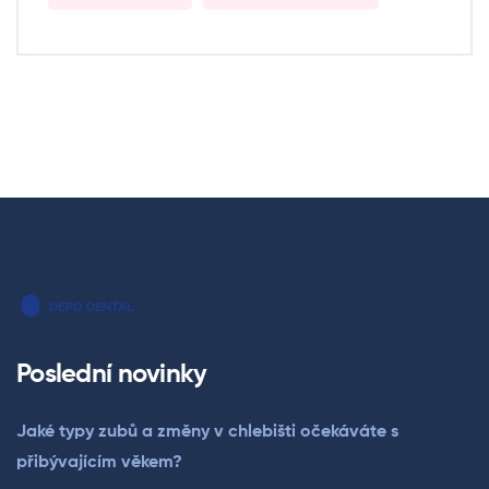
Poslední novinky
Jaké typy zubů a změny v chlebišti očekáváte s
přibývajícím věkem?