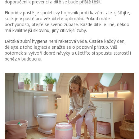
doporučení k prevenci a dítě se bude příště těšit.
Fluorid v pastě je spolehlivý bojovník proti kazům, ale zjišťujte,
kolik je v pastě pro věk dítěte optimální. Pokud máte
pochybnosti, ptejte se svého zubaře. Každé dítě je jiné, někdo
má kvalitnější sklovinu, jiný citlivější zuby.
Dětská zubní hygiena není raketová věda. Čistěte každý den,
dělejte z toho legraci a snažte se o pozitivní přístup. Váš
potomek si vytvoří dobré návyky a ušetříte si spoustu starostí i
peněz v budoucnu.