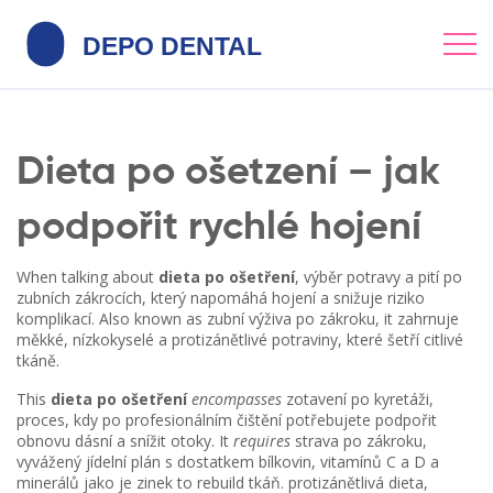
Dieta po ošetzení – jak
podpořit rychlé hojení
When talking about
dieta po ošetření
,
výběr potravy a pití po
zubních zákrocích, který napomáhá hojení a snižuje riziko
komplikací
. Also known as
zubní výživa po zákroku
, it
zahrnuje
měkké, nízkokyselé a protizánětlivé potraviny, které šetří citlivé
tkáně
.
This
dieta po ošetření
encompasses
zotavení po kyretáži
,
proces, kdy po profesionálním čištění potřebujete podpořit
obnovu dásní a snížit otoky
. It
requires
strava po zákroku
,
vyvážený jídelní plán s dostatkem bílkovin, vitamínů C a D a
minerálů jako je zinek
to rebuild tkáň.
protizánětlivá dieta
,