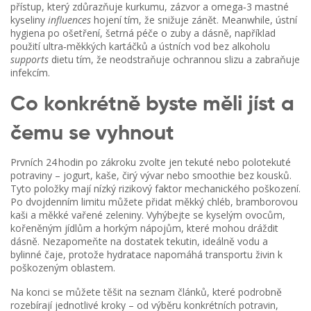
přístup, který zdůrazňuje kurkumu, zázvor a omega‑3 mastné
kyseliny
influences
hojení tím, že snižuje zánět. Meanwhile,
ústní
hygiena po ošetření
,
šetrná péče o zuby a dásně, například
použití ultra‑měkkých kartáčků a ústních vod bez alkoholu
supports
dietu tím, že neodstraňuje ochrannou slizu a zabraňuje
infekcím.
Co konkrétně byste měli jíst a
čemu se vyhnout
Prvních 24 hodin po zákroku zvolte jen tekuté nebo polotekuté
potraviny – jogurt, kaše, čirý vývar nebo smoothie bez kousků.
Tyto položky mají nízký rizikový faktor mechanického poškození.
Po dvojdenním limitu můžete přidat měkký chléb, bramborovou
kaši a měkké vařené zeleniny. Vyhýbejte se kyselým ovocům,
kořeněným jídlům a horkým nápojům, které mohou dráždit
dásně. Nezapomeňte na dostatek tekutin, ideálně vodu a
bylinné čaje, protože hydratace napomáhá transportu živin k
poškozeným oblastem.
Na konci se můžete těšit na seznam článků, které podrobně
rozebírají jednotlivé kroky – od výběru konkrétních potravin,