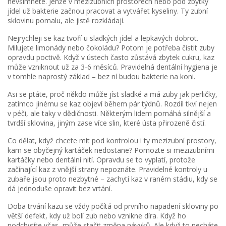
nevšimnete. Jenže v mezizubních prostorech nebo pod zbytky
jídel už bakterie začnou pracovat a vytvářet kyseliny. Ty zubní
sklovinu pomalu, ale jistě rozkládají.
Nejrychleji se kaz tvoří u sladkých jídel a lepkavých dobrot.
Milujete limonády nebo čokoládu? Potom je potřeba čistit zuby
opravdu poctivě. Když v ústech často zůstává zbytek cukru, kaz
může vzniknout už za 3-6 měsíců. Pravidelná dentální hygiena je
v tomhle naprostý základ – bez ní budou bakterie na koni.
Asi se ptáte, proč někdo může jíst sladké a má zuby jak perličky,
zatímco jinému se kaz objeví během pár týdnů. Rozdíl tkví nejen
v péči, ale taky v dědičnosti. Některým lidem pomáhá silnější a
tvrdší sklovina, jiným zase více slin, které ústa přirozeně čistí.
Co dělat, když chcete mít pod kontrolou i ty mezizubní prostory,
kam se obyčejný kartáček nedostane? Pomozte si mezizubními
kartáčky nebo dentální nití. Opravdu se to vyplatí, protože
začínající kaz z vnější strany nepoznáte. Pravidelné kontroly u
zubaře jsou proto nezbytné – zachytí kaz v raném stádiu, kdy se
dá jednoduše opravit bez vrtání.
Doba trvání kazu se vždy počítá od prvního napadení skloviny po
větší defekt, kdy už bolí zub nebo vznikne díra. Když ho
podchytíte včas, může stačit změna návyků. Ale když to necháte