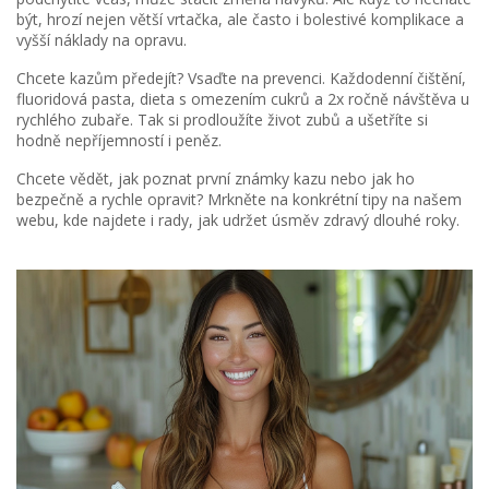
být, hrozí nejen větší vrtačka, ale často i bolestivé komplikace a
vyšší náklady na opravu.
Chcete kazům předejít? Vsaďte na prevenci. Každodenní čištění,
fluoridová pasta, dieta s omezením cukrů a 2x ročně návštěva u
rychlého zubaře. Tak si prodloužíte život zubů a ušetříte si
hodně nepříjemností i peněz.
Chcete vědět, jak poznat první známky kazu nebo jak ho
bezpečně a rychle opravit? Mrkněte na konkrétní tipy na našem
webu, kde najdete i rady, jak udržet úsměv zdravý dlouhé roky.