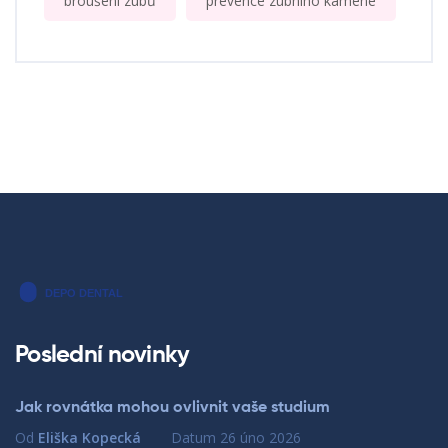
broušení zubů
prevence zubního kamene
Poslední novinky
Jak rovnátka mohou ovlivnit vaše studium
Od
Eliška Kopecká
Datum
26 úno 2026