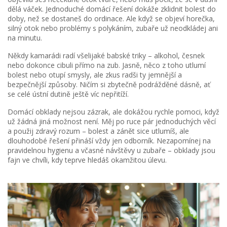
dělá váček. Jednoduché domácí řešení dokáže zklidnit bolest do
doby, než se dostaneš do ordinace. Ale když se objeví horečka,
silný otok nebo problémy s polykáním, zubaře už neodkládej ani
na minutu.
Někdy kamarádi radí všelijaké babské triky – alkohol, česnek
nebo dokonce cibuli přímo na zub. Jasně, něco z toho utlumí
bolest nebo otupí smysly, ale zkus radši ty jemnější a
bezpečnější způsoby. Ničím si zbytečně podrážděné dásně, ať
se celé ústní dutině ještě víc nepřitíží.
Domácí obklady nejsou zázrak, ale dokážou rychle pomoci, když
už žádná jiná možnost není. Měj po ruce pár jednoduchých věcí
a použij zdravý rozum – bolest a zánět sice utlumíš, ale
dlouhodobé řešení přináší vždy jen odborník. Nezapomínej na
pravidelnou hygienu a včasné návštěvy u zubaře – obklady jsou
fajn ve chvíli, kdy teprve hledáš okamžitou úlevu.