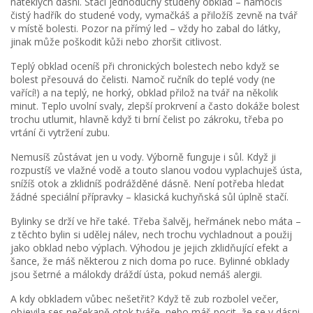
nateklých dásní. Stačí jednoduchý studený obklad – namočíš
čistý hadřík do studené vody, vymačkáš a přiložíš zevně na tvář
v místě bolesti. Pozor na přímý led – vždy ho zabal do látky,
jinak může poškodit kůži nebo zhoršit citlivost.
Teplý obklad oceníš při chronických bolestech nebo když se
bolest přesouvá do čelisti. Namoč ručník do teplé vody (ne
vařící!) a na teplý, ne horký, obklad přilož na tvář na několik
minut. Teplo uvolní svaly, zlepší prokrvení a často dokáže bolest
trochu utlumit, hlavně když ti brní čelist po zákroku, třeba po
vrtání či vytržení zubu.
Nemusíš zůstávat jen u vody. Výborně funguje i sůl. Když ji
rozpustíš ve vlažné vodě a touto slanou vodou vyplachuješ ústa,
snížíš otok a zklidníš podrážděné dásně. Není potřeba hledat
žádné speciální přípravky – klasická kuchyňská sůl úplně stačí.
Bylinky se drží ve hře také. Třeba šalvěj, heřmánek nebo máta –
z těchto bylin si udělej nálev, nech trochu vychladnout a použij
jako obklad nebo výplach. Výhodou je jejich zklidňující efekt a
šance, že máš některou z nich doma po ruce. Bylinné obklady
jsou šetrné a málokdy dráždí ústa, pokud nemáš alergii.
A kdy obkladem vůbec nešetřit? Když tě zub rozbolel večer,
objevila ses nečekaně otok tváře, nebo máš pocit, že se v dásni