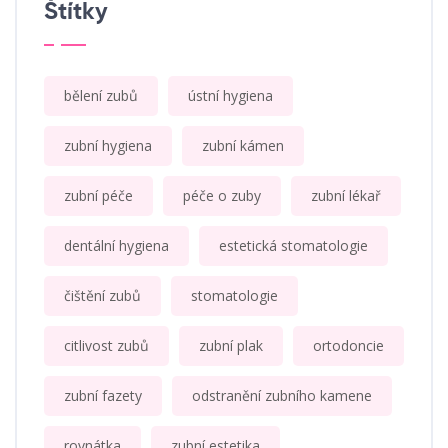
Štítky
bělení zubů
ústní hygiena
zubní hygiena
zubní kámen
zubní péče
péče o zuby
zubní lékař
dentální hygiena
estetická stomatologie
čištění zubů
stomatologie
citlivost zubů
zubní plak
ortodoncie
zubní fazety
odstranění zubního kamene
rovnátka
zubní estetika