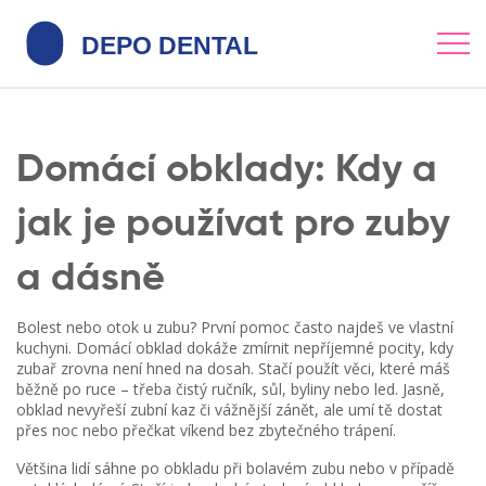
Domácí obklady: Kdy a
jak je používat pro zuby
a dásně
Bolest nebo otok u zubu? První pomoc často najdeš ve vlastní
kuchyni. Domácí obklad dokáže zmírnit nepříjemné pocity, kdy
zubař zrovna není hned na dosah. Stačí použít věci, které máš
běžně po ruce – třeba čistý ručník, sůl, byliny nebo led. Jasně,
obklad nevyřeší zubní kaz či vážnější zánět, ale umí tě dostat
přes noc nebo přečkat víkend bez zbytečného trápení.
Většina lidí sáhne po obkladu při bolavém zubu nebo v případě