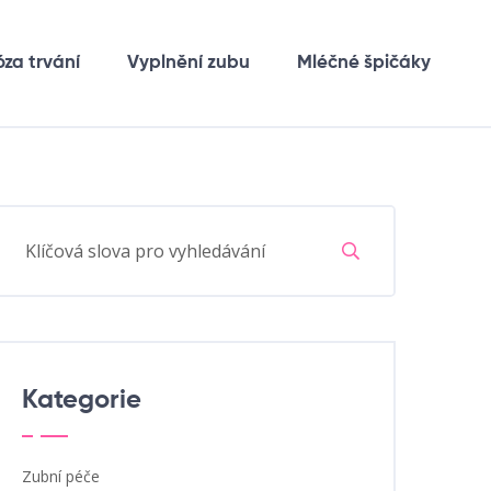
óza trvání
Vyplnění zubu
Mléčné špičáky
Kategorie
Zubní péče