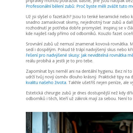
přípravky mohou podráždit dásně, jiné jsou naopak bez
Profesionální bělení zubů: Proč byste měli zvážit tuto 
Už jsi slyšel o fazetách? Jsou to tenké keramické nebo 
snadno zamaskovat skvrny, nejednotný tvar zubů a dalš
rozhodnutí je potřeba dobře promyslet. Inspiruj se v čl
kde najdeš rady přímo od odborníků. Kouzlo fazet oceňuj
Srovnání zubů už nemusí znamenat kovová rovnátka. Mod
sedí i dospělým. Pokud tě trápí nadvýšený skus nebo kři
řešení pro nadvýšené skusy: Jak neviditelná rovnátka 
reálu probíhá a jestli je to pro tebe.
Zapomínat bys neměl ani na dentální hygienu. Bez ní to p
udrží tvůj nový úsměv dlouho krásný. Praktické tipy na
kvalitu našeho života
. Takhle ušetříš nejen peníze, ale v
Estetická chirurgie zubů je dnes dostupnější než kdy dřív
odborníků i těch, kteří už zákrok mají za sebou. Není t