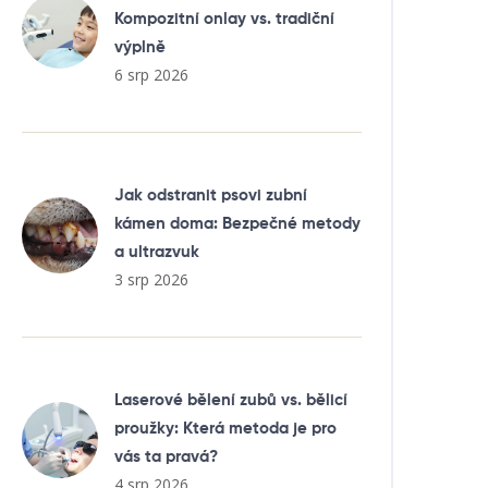
Kompozitní onlay vs. tradiční
výplně
6 srp 2026
Jak odstranit psovi zubní
kámen doma: Bezpečné metody
a ultrazvuk
3 srp 2026
Laserové bělení zubů vs. bělicí
proužky: Která metoda je pro
vás ta pravá?
4 srp 2026