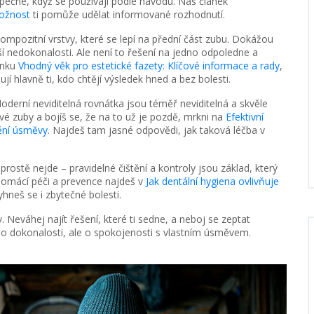
pečné, když se používají podle návodu. Náš článek
možnost
ti pomůže udělat informované rozhodnutí.
kompozitní vrstvy, které se lepí na přední část zubu. Dokážou
í nedokonalosti. Ale není to řešení na jedno odpoledne a
ánku
Vhodný věk pro estetické fazety: Klíčové informace a rady
,
í hlavně ti, kdo chtějí výsledek hned a bez bolesti.
erní neviditelná rovnátka jsou téměř neviditelná a skvěle
vé zuby a bojíš se, že na to už je pozdě, mrkni na
Efektivní
mění úsměvy
. Najdeš tam jasné odpovědi, jak taková léčba v
rostě nejde – pravidelné čištění a kontroly jsou základ, který
 domácí péči a prevence najdeš v
Jak dentální hygiena ovlivňuje
yhneš se i zbytečné bolesti.
. Neváhej najít řešení, které ti sedne, a neboj se zeptat
o o dokonalosti, ale o spokojenosti s vlastním úsměvem.