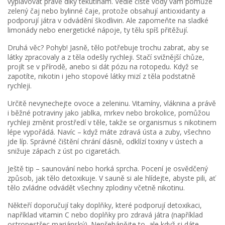
vyplavovat právě díky tekutinám. Vedle čisté vody vám pomůže
zelený čaj nebo bylinné čaje, protože obsahují antioxidanty a
podporují játra v odvádění škodlivin. Ale zapomeňte na sladké
limonády nebo energetické nápoje, ty tělu spíš přitěžují.
Druhá věc? Pohyb! Jasně, tělo potřebuje trochu zabrat, aby se
látky zpracovaly a z těla odešly rychleji. Stačí svižnější chůze,
projít se v přírodě, anebo si dát pózu na rotopedu. Když se
zapotíte, nikotin i jeho stopové látky mizí z těla podstatně
rychleji.
Určitě nevynechejte ovoce a zeleninu. Vitamíny, vláknina a právě
i běžné potraviny jako jablka, mrkev nebo brokolice, pomůžou
rychleji změnit prostředí v těle, takže se organismus s nikotinem
lépe vypořádá. Navíc – když máte zdravá ústa a zuby, všechno
jde líp. Správné čištění chrání dásně, odklízí toxiny v ústech a
snižuje zápach z úst po cigaretách.
Ještě tip – saunování nebo horká sprcha. Pocení je osvědčený
způsob, jak tělo detoxikuje. V sauně si ale hlídejte, abyste pili, ať
tělo zvládne odvádět všechny zplodiny včetně nikotinu.
Někteří doporučují taky doplňky, které podporují detoxikaci,
například vitamin C nebo doplňky pro zdravá játra (například
ostropestřec mariánský). Nepřehánějte to, ale když si dáte