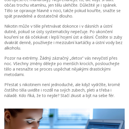
občas trochu vitamínu, jen tělu ulehčíte. Důležité je i spánek.
Tělo se opravuje hlavně v noci, takže pokud kouříte, snažte se
spát pravidelně a dostatečně dlouho.
Nikotin může v těle přetrvávat dokonce i v dásních a ústní
dutině, pokud se ústy systematicky nepečuje. Po ukončení
kouření se dá očekávat i lepší hojení úst a dásní. Čistěte si zuby
dvakrát denně, používejte i mezizubní kartáčky a ústní vody bez
alkoholu.
Pozor na extrémy. Žádný zázračný „detox“ vás nevyčistí přes
noc. Všechny změny dělejte po menších krocích, poslouchejte
tělo a nesnažte se proces uspěchat nějakými drastickými
metodami.
Přestat s nikotinem není jednoduché, ale když vydržíte, kromě
čistšího těla uvidíte i rozdíl na svých zubech, pleti a třeba i
náladě. Kdo říká, že to nejde? Stačí zkusit a být na sebe fér.