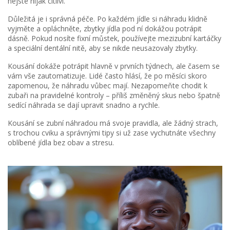
nejste nijak citliví.
Důležitá je i správná péče. Po každém jídle si náhradu klidně
vyjměte a opláchněte, zbytky jídla pod ní dokážou potrápit
dásně. Pokud nosíte fixní můstek, používejte mezizubní kartáčky
a speciální dentální nitě, aby se nikde neusazovaly zbytky.
Kousání dokáže potrápit hlavně v prvních týdnech, ale časem se
vám vše zautomatizuje. Lidé často hlásí, že po měsíci skoro
zapomenou, že náhradu vůbec mají. Nezapomeňte chodit k
zubaři na pravidelné kontroly – příliš změněný skus nebo špatně
sedící náhrada se dají upravit snadno a rychle.
Kousání se zubní náhradou má svoje pravidla, ale žádný strach,
s trochou cviku a správnými tipy si už zase vychutnáte všechny
oblíbené jídla bez obav a stresu.