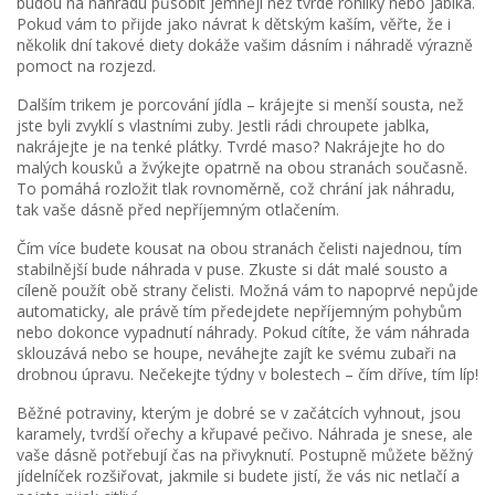
budou na náhradu působit jemněji než tvrdé rohlíky nebo jablka.
Pokud vám to přijde jako návrat k dětským kaším, věřte, že i
několik dní takové diety dokáže vašim dásním i náhradě výrazně
pomoct na rozjezd.
Dalším trikem je porcování jídla – krájejte si menší sousta, než
jste byli zvyklí s vlastními zuby. Jestli rádi chroupete jablka,
nakrájejte je na tenké plátky. Tvrdé maso? Nakrájejte ho do
malých kousků a žvýkejte opatrně na obou stranách současně.
To pomáhá rozložit tlak rovnoměrně, což chrání jak náhradu,
tak vaše dásně před nepříjemným otlačením.
Čím více budete kousat na obou stranách čelisti najednou, tím
stabilnější bude náhrada v puse. Zkuste si dát malé sousto a
cíleně použít obě strany čelisti. Možná vám to napoprvé nepůjde
automaticky, ale právě tím předejdete nepříjemným pohybům
nebo dokonce vypadnutí náhrady. Pokud cítíte, že vám náhrada
sklouzává nebo se houpe, neváhejte zajít ke svému zubaři na
drobnou úpravu. Nečekejte týdny v bolestech – čím dříve, tím líp!
Běžné potraviny, kterým je dobré se v začátcích vyhnout, jsou
karamely, tvrdší ořechy a křupavé pečivo. Náhrada je snese, ale
vaše dásně potřebují čas na přivyknutí. Postupně můžete běžný
jídelníček rozšiřovat, jakmile si budete jistí, že vás nic netlačí a