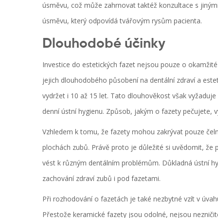
úsměvu, což může zahrnovat taktéž konzultace s jinými
úsměvu, který odpovídá tvářovým rysům pacienta.
Dlouhodobé účinky
Investice do estetických fazet nejsou pouze o okamžité
jejich dlouhodobého působení na dentální zdraví a estet
vydržet i 10 až 15 let. Tato dlouhověkost však vyžaduje
denní ústní hygienu. Způsob, jakým o fazety pečujete, v
Vzhledem k tomu, že fazety mohou zakrývat pouze čelní
plochách zubů. Právě proto je důležité si uvědomit, ž
vést k různým dentálním problémům. Důkladná ústní hy
zachování zdraví zubů i pod fazetami.
Při rozhodování o fazetách je také nezbytné vzít v úv
Přestože keramické fazety jsou odolné, nejsou neznič