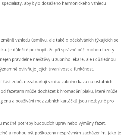
 specialisty, aby bylo dosaženo harmonického vzhledu
 změně vzhledu úsměvu, ale také o očekáváních týkajících se
iku. Je důležité pochopit, že při správné péči mohou fazety
 nejen pravidelné návštěvy u zubního lékaře, ale i důslednou
ýznamně ovlivňuje jejich trvanlivost a funkčnost.
 část zubů, nezabraňují vzniku zubního kazu na ostatních
e pod fazetami může docházet k hromadění plaku, které může
giena a používání mezizubních kartáčků jsou nezbytné pro
ahu možné potřeby budoucích úprav nebo výměny fazet.
itelné a mohou být poškozeny nesprávným zacházením, jako je