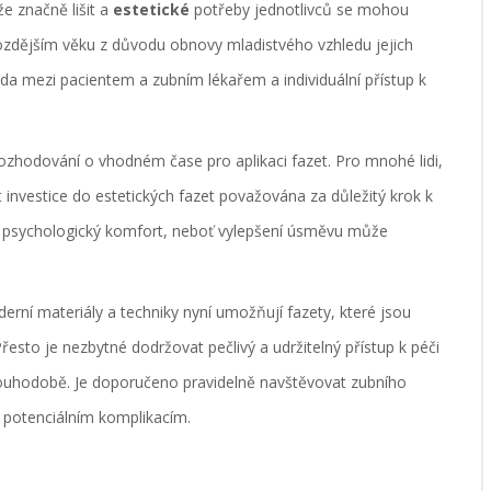
e značně lišit a
estetické
potřeby jednotlivců se mohou
pozdějším věku z důvodu obnovy mladistvého vzhledu jejich
da mezi pacientem a zubním lékařem a individuální přístup k
rozhodování o vhodném čase pro aplikaci fazet. Pro mnohé lidi,
 investice do estetických fazet považována za důležitý krok k
 psychologický komfort, neboť vylepšení úsměvu může
erní materiály a techniky nyní umožňují fazety, které jsou
. Přesto je nezbytné dodržovat pečlivý a udržitelný přístup k péči
a dlouhodobě. Je doporučeno pravidelně navštěvovat zubního
i potenciálním komplikacím.