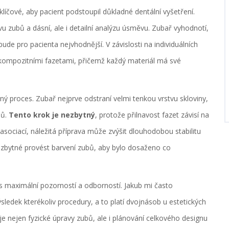
klíčové, aby pacient podstoupil důkladné dentální vyšetření.
u zubů a dásní, ale i detailní analýzu úsměvu. Zubař vyhodnotí,
ude pro pacienta nejvhodnější. V závislosti na individuálních
ompozitními fazetami, přičemž každý materiál má své
ý proces. Zubař nejprve odstraní velmi tenkou vrstvu skloviny,
bů.
Tento krok je nezbytný
, protože přilnavost fazet závisí na
asociací, náležitá příprava může zvýšit dlouhodobou stabilitu
ezbytné provést barvení zubů, aby bylo dosaženo co
 s maximální pozorností a odborností. Jakub mi často
sledek kterékoliv procedury, a to platí dvojnásob u estetických
je nejen fyzické úpravy zubů, ale i plánování celkového designu