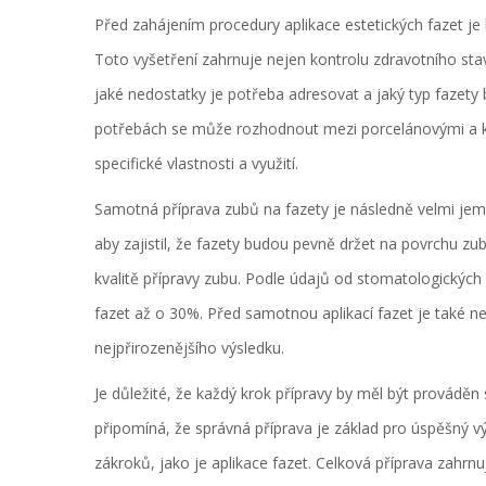
Před zahájením procedury aplikace estetických fazet je 
Toto vyšetření zahrnuje nejen kontrolu zdravotního stav
jaké nedostatky je potřeba adresovat a jaký typ fazety b
potřebách se může rozhodnout mezi porcelánovými a k
specifické vlastnosti a využití.
Samotná příprava zubů na fazety je následně velmi jemn
aby zajistil, že fazety budou pevně držet na povrchu zu
kvalitě přípravy zubu. Podle údajů od stomatologických 
fazet až o 30%. Před samotnou aplikací fazet je také n
nejpřirozenějšího výsledku.
Je důležité, že každý krok přípravy by měl být prováděn
připomíná, že správná příprava je základ pro úspěšný vý
zákroků, jako je aplikace fazet. Celková příprava zahrnu