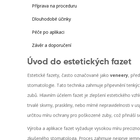
Příprava na proceduru
Dlouhodobé účinky
Péče po aplikaci
Závěr a doporučení
Úvod do estetických fazet
Estetické fazety, často označované jako
veneery
, pře
stomatologie. Tato technika zahrnuje připevnění tenký
zubů. Hlavním účelem fazet je zlepšení estetického vzh
trvalé skvrny, praskliny, nebo mírné nepravidelnosti v 
určitou míru ochrany pro poškozené zuby, což přináší s
Výroba a aplikace fazet vyžaduje vysokou míru preciznost
zkušeného stomatologa. Proces zahrnuje nejprve jemné 