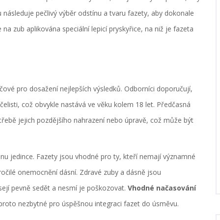
 následuje pečlivý výběr odstínu a tvaru fazety, aby dokonale
 na zub aplikována speciální lepicí pryskyřice, na niž je fazeta
líčové pro dosažení nejlepších výsledků. Odborníci doporučují,
elisti, což obvykle nastává ve věku kolem 18 let. Předčasná
třebě jejich pozdějšího nahrazení nebo úpravě, což může být
ienu jedince. Fazety jsou vhodné pro ty, kteří nemají významné
kročilé onemocnění dásní. Zdravé zuby a dásně jsou
sejí pevně sedět a nesmí je poškozovat.
Vhodné načasování
u proto nezbytné pro úspěšnou integraci fazet do úsměvu.