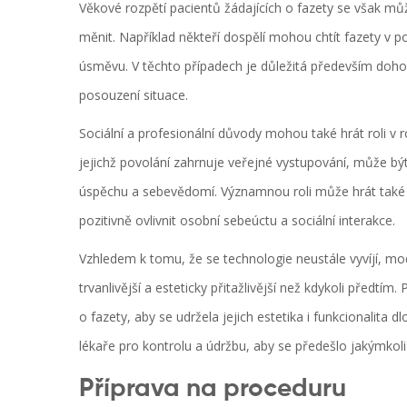
Věkové rozpětí pacientů žádajících o fazety se však můž
měnit. Například někteří dospělí mohou chtít fazety v 
úsměvu. V těchto případech je důležitá především doho
posouzení situace.
Sociální a profesionální důvody mohou také hrát roli v 
jejichž povolání zahrnuje veřejné vystupování, může být
úspěchu a sebevědomí. Významnou roli může hrát také
pozitivně ovlivnit osobní sebeúctu a sociální interakce.
Vzhledem k tomu, že se technologie neustále vyvíjí, mod
trvanlivější a esteticky přitažlivější než kdykoli předtím
o fazety, aby se udržela jejich estetika i funkcionalit
lékaře pro kontrolu a údržbu, aby se předešlo jakýmkol
Příprava na proceduru