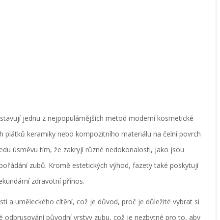
dstavují jednu z nejpopulárnějších metod moderní kosmetické
ch plátků keramiky nebo kompozitního materiálu na čelní povrch
ledu úsměvu tím, že zakryjí různé nedokonalosti, jako jsou
uspořádání zubů. Kromě estetických výhod, fazety také poskytují
ekundární zdravotní přínos.
i a uměleckého cítění, což je důvod, proč je důležité vybrat si
odbrusování původní vrstvy zubu, což je nezbytné pro to, aby