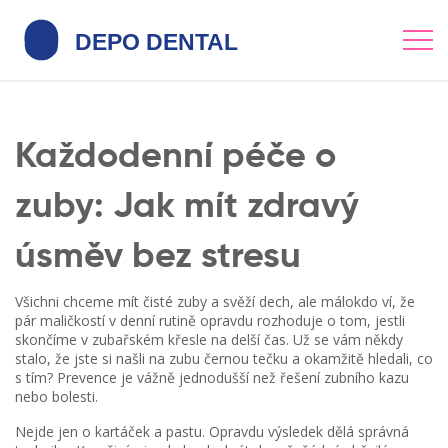
Každodenní péče o
zuby: Jak mít zdravý
úsměv bez stresu
Všichni chceme mít čisté zuby a svěží dech, ale málokdo ví, že
pár maličkostí v denní rutině opravdu rozhoduje o tom, jestli
skončíme v zubařském křesle na delší čas. Už se vám někdy
stalo, že jste si našli na zubu černou tečku a okamžitě hledali, co
s tím? Prevence je vážně jednodušší než řešení zubního kazu
nebo bolesti.
Nejde jen o kartáček a pastu. Opravdu výsledek dělá správná