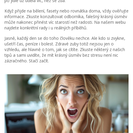
po jídle už udělá víc, než se zdá.
Když přijde na bělení, fasety nebo rovnátka doma, vždy ověřujte
informace. Zkuste konzultovat odborníka, falešný krásný úsměv
může nakonec přinést víc starostí než radosti. Na našem webu
najdete konkrétní rady i u reálných příběhů.
Jasně, každý den se do toho člověku nechce. Ale kdo si zvykne,
ušetří čas, peníze i bolest. Zdravé zuby totiž nejsou jen o
vzhledu, ale hlavně o tom, jak se cítíte. Zkuste některý z našich
tipů a sami uvidíte, že mít krásný úsměv bez stresu není nic
zázračného. Stačí začít.