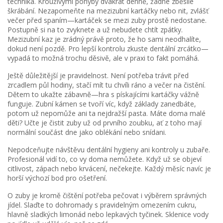
technika. Krouživými pohyby dvakrát denně, žádné zběsilé
škrábání. Nezapomeňte na mezizubní kartáčky nebo nit, zvlášť
večer před spaním—kartáček se mezi zuby prostě nedostane.
Postupně si na to zvyknete a už nebudete chtít zpátky.
Mezizubní kaz je zrádný právě proto, že ho sami neodhalíte,
dokud není pozdě. Pro lepší kontrolu zkuste dentální zrcátko—
vypadá to možná trochu děsivě, ale v praxi to fakt pomáhá.
Ještě důležitější je pravidelnost. Není potřeba trávit před
zrcadlem půl hodiny, stačí mít tu chvíli ráno a večer na čistění.
Dětem to ukažte zábavně—hra s pískajícími kartáčky vážně
funguje. Zubní kámen se tvoří víc, když základy zanedbáte,
potom už nepomůže ani ta nejdražší pasta. Máte doma malé
děti? Učte je čistit zuby už od prvního zoubku, ať z toho mají
normální součást dne jako oblékání nebo snídani.
Nepodceňujte návštěvu dentální hygieny ani kontroly u zubaře.
Profesionál vidí to, co vy doma nemůžete. Když už se objeví
citlivost, zápach nebo krvácení, nečekejte. Každý měsíc navíc je
horší výchozí bod pro ošetření.
O zuby je kromě čištění potřeba pečovat i výběrem správných
jídel. Slaďte to dohromady s pravidelným omezením cukru,
hlavně sladkých limonád nebo lepkavých tyčinek. Sklenice vody