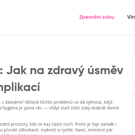
Zpevnění zubu
Vir
y: Jak na zdravý úsměv
plikací
 s dásněmi? Většině těchto problémů se dá vyhnout, když
í hygiena je jasná věc — vždyť stačí čistit zuby dvakrát denně.
zubní prostory, kde se kaz často tvoří. Proto je fajn zařadit i
ku působí zdlouhavě, zvykneš si rychle. Navíc, investice pár