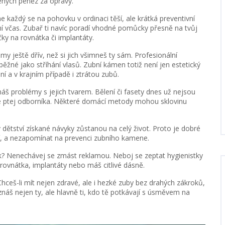
ených peněz za opravy.
e každý se na pohovku v ordinaci těší, ale krátká preventivní
ní včas. Zubař ti navíc poradí vhodné pomůcky přesně na tvůj
ky na rovnátka či implantáty.
my ještě dřív, než si jich všimneš ty sám. Profesionální
žné jako stříhání vlasů. Zubní kámen totiž není jen estetický
 a v krajním případě i ztrátou zubů.
áš problémy s jejich tvarem. Bělení či fasety dnes už nejsou
dy se ptej odborníka. Některé domácí metody mohou sklovinu
v dětství získané návyky zůstanou na celý život. Proto je dobré
ální, a nezapomínat na prevenci zubního kamene.
ek? Nenechávej se zmást reklamou. Neboj se zeptat hygienistky
rovnátka, implantáty nebo máš citlivé dásně.
ceš-li mít nejen zdravé, ale i hezké zuby bez drahých zákroků,
oznáš nejen ty, ale hlavně ti, kdo tě potkávají s úsměvem na