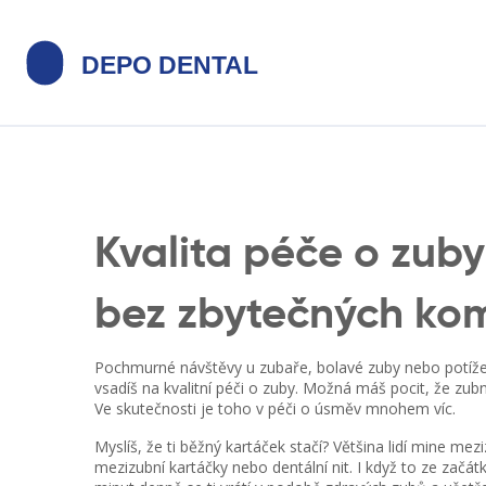
Kvalita péče o zub
bez zbytečných kom
Pochmurné návštěvy u zubaře, bolavé zuby nebo potíže
vsadíš na kvalitní péči o zuby. Možná máš pocit, že zubn
Ve skutečnosti je toho v péči o úsměv mnohem víc.
Myslíš, že ti běžný kartáček stačí? Většina lidí mine mezi
mezizubní kartáčky nebo dentální nit. I když to ze začát