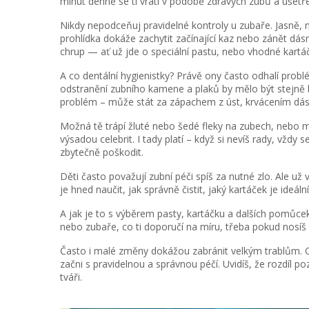
minut denně se ti vrátí v podobě zdravých zubů a ušetř
Nikdy nepodceňuj pravidelné kontroly u zubaře. Jasně, n
prohlídka dokáže zachytit začínající kaz nebo zánět dás
chrup — ať už jde o speciální pastu, nebo vhodné kartáč
A co dentální hygienistky? Právě ony často odhalí problé
odstranění zubního kamene a plaků by mělo být stejně bě
problém – může stát za zápachem z úst, krvácením dásní
Možná tě trápí žluté nebo šedé fleky na zubech, nebo m
výsadou celebrit. I tady platí – když si nevíš rady, vž
zbytečně poškodit.
Děti často považují zubní péči spíš za nutné zlo. Ale už 
je hned naučit, jak správně čistit, jaký kartáček je ide
A jak je to s výběrem pasty, kartáčku a dalších pomůc
nebo zubaře, co ti doporučí na míru, třeba pokud nosíš 
Často i malé změny dokážou zabránit velkým trablům. Ch
začni s pravidelnou a správnou péčí. Uvidíš, že rozdíl p
tváři.