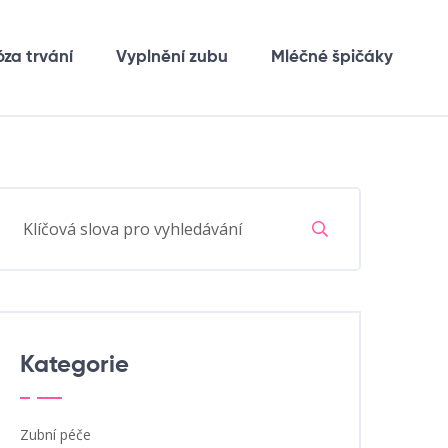
óza trvání
Vyplnění zubu
Mléčné špičáky
Kategorie
Zubní péče