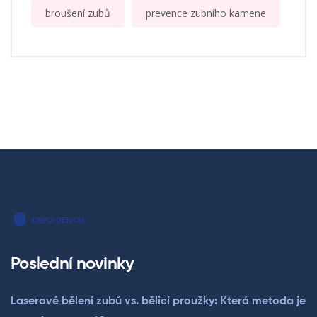
broušení zubů
prevence zubního kamene
Poslední novinky
Laserové bělení zubů vs. bělicí proužky: Která metoda je