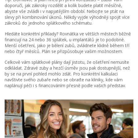
doporučí, jak zákroky rozdělit a kolik budete platit měsíčně,
abyste vše zvládli i v napjatějším období. Nebojte se ptát na
slevy při kombinování úkonů. Někdy vyjde výhodněji spojit více
zákroků do jednoho splátkového schématu.
Hledáte konkrétní příklady? Rovnátka ve větších městech běžně
financují na 24 nebo 36 splátek, u implantátů je to podobné.
Menší ošetření, jako je bělení zubů, zvládnete klidně během tří
nebo čtyř měsíců. Plán se přizpůsobuje vašim možnostem.
Celkově vám splátkové plány dají jistotu, že ošetření nemusíte
odkládat. Zdravé zuby a hezčí úsměv jsou pak dostupnější, než
by se na první pohled mohlo zdát. Pro konkrétní kalkulaci
navštivte svého zubaře nebo se obraťte na kliniky, kde vám
naplánují péči i s financováním přesně podle vašich představ.