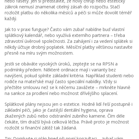
nebo fasety. Jen si představte, že nový chrup nebo estetický
zákrok nemusí znamenat citelný zásah do rozpočtu. Stačí
rozložit platbu do několika měsíců a péči si může dovolit téměř
každý.
Jak to v praxi funguje? Často vám zubař nabídne buď vlastní
splátkový kalendář, nebo využívá externího partnera – třeba
zdravotní úvěrové společnosti. Za zahájení i za vedení splátek si
někdy účtuje drobný poplatek. Měsíční platby většinou nastavíte
přesně na míru svým možnostem.
Jestli se obáváte vysokých úroků, zeptejte se na RPSN a
podmínky předem. Některé ordinace mají i varianty bez
navýšení, pokud splníte základní kritéria. Například studenti nebo
rodiče na mateřské mají často speciální nabídky. Vždy si
přečtěte smlouvu než se k něčemu zavážete – mrkněte hlavně
na sankce za prodlení nebo možnost dřívějšího splacení.
Splátkové plány nejsou jen o estetice. Hodně lidí řeší postupně i
základní péči, jako je častější dentální hygiena, oprava
zkažených zubů nebo odstranění zubního kamene. Čím déle
čekáte, tím dražší bývá celková léčba. Právě proto je možnost
rozložit si finanční zátěž tak žádaná.
Tip: Domluvte si plán hned při první konzultaci – zubař vám