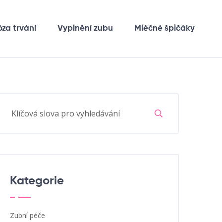
óza trvání
Vyplnění zubu
Mléčné špičáky
Kategorie
Zubní péče