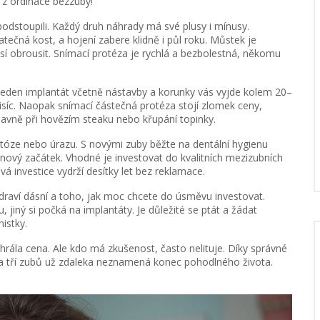
 z ordinace bezzubý!
 podstoupili. Každý druh náhrady má své plusy i mínusy.
tečná kost, a hojení zabere klidně i půl roku. Můstek je
sí obrousit. Snímací protéza je rychlá a bezbolestná, někomu
 Jeden implantát včetně nástavby a korunky vás vyjde kolem 20–
o tisíc. Naopak snímací částečná protéza stojí zlomek ceny,
hlavně při hovězím steaku nebo křupání topinky.
ontóze nebo úrazu. S novými zuby běžte na dentální hygienu
 nový začátek. Vhodné je investovat do kvalitních mezizubních
vá investice vydrží desítky let bez reklamace.
 zdraví dásní a toho, jak moc chcete do úsměvu investovat.
 jiný si počká na implantáty. Je důležité se ptát a žádat
istky.
yhrála cena. Ale kdo má zkušenost, často nelituje. Díky správné
ráta tří zubů už zdaleka neznamená konec pohodlného života.