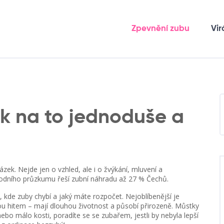
Zpevnění zubu
Vir
ak na to jednoduše a
ázek. Nejde jen o vzhled, ale i o žvýkání, mluvení a
odního průzkumu řeší zubní náhradu až 27 % Čechů.
, kde zuby chybí a jaký máte rozpočet. Nejoblíbenější je
u hitem – mají dlouhou životnost a působí přirozeně. Můstky
nebo málo kosti, poradíte se se zubařem, jestli by nebyla lepší