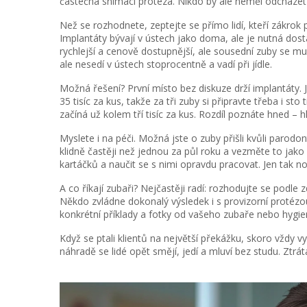
částečná snímací protéza. Nikdo by ale neměl odcházet
Než se rozhodnete, zeptejte se přímo lidí, kteří zákrok
Implantáty bývají v ústech jako doma, ale je nutná dosta
rychlejší a cenově dostupnější, ale sousední zuby se mu
ale nesedí v ústech stoprocentně a vadí při jídle.
Možná řešení? První místo bez diskuze drží implantáty.
35 tisíc za kus, takže za tři zuby si připravte třeba i st
začíná už kolem tří tisíc za kus. Rozdíl poznáte hned – 
Myslete i na péči. Možná jste o zuby přišli kvůli parod
klidně častěji než jednou za půl roku a vezměte to jako
kartáčků a naučit se s nimi opravdu pracovat. Jen tak no
A co říkají zubaři? Nejčastěji radí: rozhodujte se podle
Někdo zvládne dokonalý výsledek i s provizorní protézou,
konkrétní příklady a fotky od vašeho zubaře nebo hygien
Když se ptali klientů na největší překážku, skoro vždy v
náhradě se lidé opět smějí, jedí a mluví bez studu. Zt