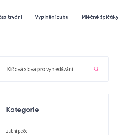
óza trvání
Vyplnění zubu
Mléčné špičáky
Kategorie
Zubní péče