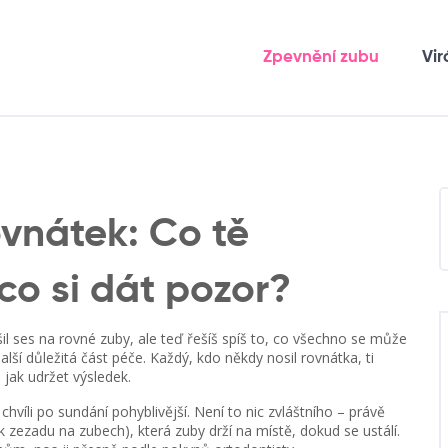
Zpevnění zubu
Vir
ovnátek: Co tě
co si dát pozor?
ěšil ses na rovné zuby, ale teď řešíš spíš to, co všechno se může
alší důležitá část péče. Každý, kdo někdy nosil rovnátka, ti
 jak udržet výsledek.
hvíli po sundání pohyblivější. Není to nic zvláštního – právě
k zezadu na zubech), která zuby drží na místě, dokud se ustálí.