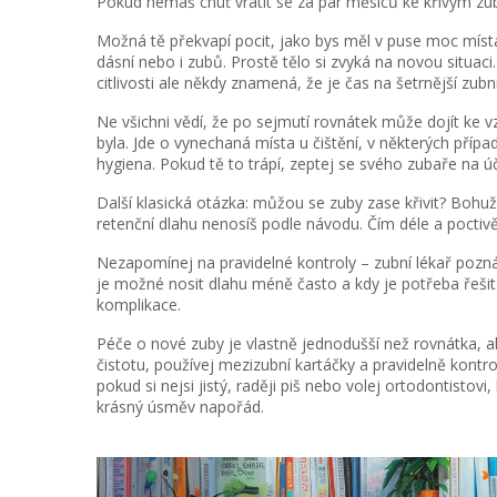
Pokud nemáš chuť vrátit se za pár měsíců ke křivým zu
Možná tě překvapí pocit, jako bys měl v puse moc místa 
dásní nebo i zubů. Prostě tělo si zvyká na novou situac
citlivosti ale někdy znamená, že je čas na šetrnější zub
Ne všichni vědí, že po sejmutí rovnátek může dojít ke 
byla. Jde o vynechaná místa u čištění, v některých příp
hygiena. Pokud tě to trápí, zeptej se svého zubaře na úč
Další klasická otázka: můžou se zuby zase křivit? Bohuž
retenční dlahu nenosíš podle návodu. Čím déle a poctivěj
Nezapomínej na pravidelné kontroly – zubní lékař pozná
je možné nosit dlahu méně často a kdy je potřeba řešit
komplikace.
Péče o nové zuby je vlastně jednodušší než rovnátka, al
čistotu, používej mezizubní kartáčky a pravidelně kontrol
pokud si nejsi jistý, raději piš nebo volej ortodontistovi
krásný úsměv napořád.