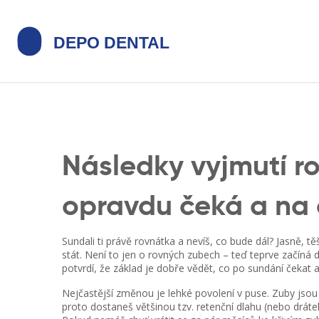
Následky vyjmutí r
opravdu čeká a na 
Sundali ti právě rovnátka a nevíš, co bude dál? Jasně, t
stát. Není to jen o rovných zubech – teď teprve začíná d
potvrdí, že základ je dobře vědět, co po sundání čekat a
Nejčastější změnou je lehké povolení v puse. Zuby jsou c
proto dostaneš většinou tzv. retenční dlahu (nebo dráte