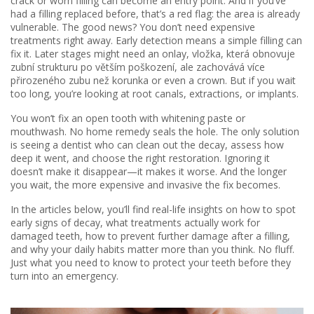
crack or worn filling can become an entry point. And if you’ve
had a filling replaced before, that’s a red flag: the area is already
vulnerable. The good news? You don’t need expensive
treatments right away. Early detection means a simple filling can
fix it. Later stages might need an
onlay
,
vložka, která obnovuje
zubní strukturu po větším poškození, ale zachovává více
přirozeného zubu než korunka
or even a crown. But if you wait
too long, you’re looking at root canals, extractions, or implants.
You won’t fix an open tooth with whitening paste or
mouthwash. No home remedy seals the hole. The only solution
is seeing a dentist who can clean out the decay, assess how
deep it went, and choose the right restoration. Ignoring it
doesn’t make it disappear—it makes it worse. And the longer
you wait, the more expensive and invasive the fix becomes.
In the articles below, you’ll find real-life insights on how to spot
early signs of decay, what treatments actually work for
damaged teeth, how to prevent further damage after a filling,
and why your daily habits matter more than you think. No fluff.
Just what you need to know to protect your teeth before they
turn into an emergency.