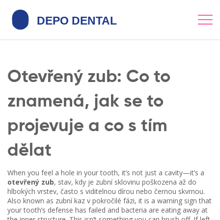
Otevřený zub: Co to
znamená, jak se to
projevuje a co s tím
dělat
When you feel a hole in your tooth, it’s not just a cavity—it’s a
otevřený zub
,
stav, kdy je zubní sklovinu poškozena až do
hlbokých vrstev, často s viditelnou dírou nebo černou skvrnou
.
Also known as
zubní kaz v pokročilé fázi
, it is a warning sign that
your tooth’s defense has failed and bacteria are eating away at
the inner structure.
This isn’t something you can brush off. If left