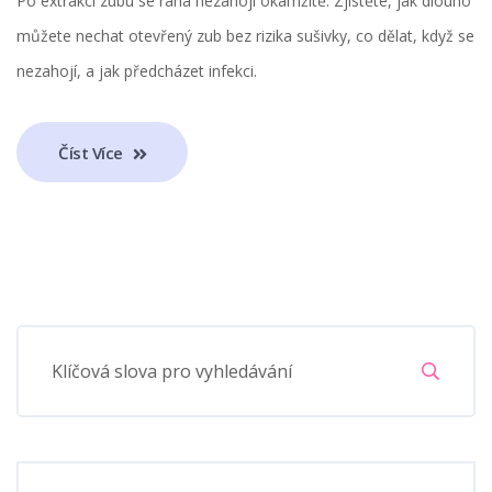
Po extrakci zubu se rána nezahojí okamžitě. Zjistěte, jak dlouho
můžete nechat otevřený zub bez rizika sušivky, co dělat, když se
nezahojí, a jak předcházet infekci.
Číst Více