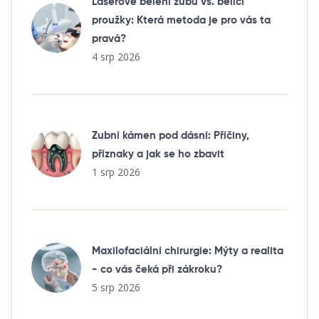
Laserové bělení zubů vs. bělicí
proužky: Která metoda je pro vás ta
pravá?
4 srp 2026
Zubní kámen pod dásní: Příčiny,
příznaky a jak se ho zbavit
1 srp 2026
Maxilofaciální chirurgie: Mýty a realita
- co vás čeká při zákroku?
5 srp 2026