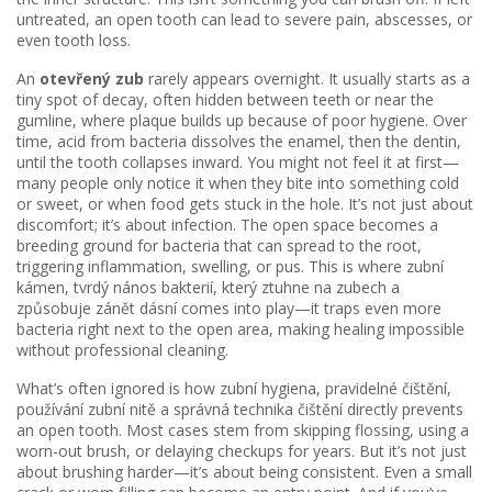
untreated, an open tooth can lead to severe pain, abscesses, or
even tooth loss.
An
otevřený zub
rarely appears overnight. It usually starts as a
tiny spot of decay, often hidden between teeth or near the
gumline, where plaque builds up because of poor hygiene. Over
time, acid from bacteria dissolves the enamel, then the dentin,
until the tooth collapses inward. You might not feel it at first—
many people only notice it when they bite into something cold
or sweet, or when food gets stuck in the hole. It’s not just about
discomfort; it’s about infection. The open space becomes a
breeding ground for bacteria that can spread to the root,
triggering inflammation, swelling, or pus. This is where
zubní
kámen
,
tvrdý nános bakterií, který ztuhne na zubech a
způsobuje zánět dásní
comes into play—it traps even more
bacteria right next to the open area, making healing impossible
without professional cleaning.
What’s often ignored is how
zubní hygiena
,
pravidelné čištění,
používání zubní nitě a správná technika čištění
directly prevents
an open tooth. Most cases stem from skipping flossing, using a
worn-out brush, or delaying checkups for years. But it’s not just
about brushing harder—it’s about being consistent. Even a small