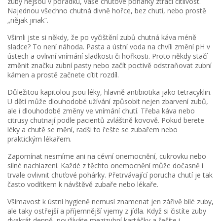
zuby nejsou v pořádku, vaše chuťové pohárky ztrácí citlivost.
Najednou všechno chutná divně hořce, bez chuti, nebo prostě
„nějak jinak“.
Všimli jste si někdy, že po vyčištění zubů chutná káva méně
sladce? To není náhoda. Pasta a ústní voda na chvíli změní pH v
ústech a ovlivní vnímání sladkosti či hořkosti. Proto někdy stačí
změnit značku zubní pasty nebo začít poctivě odstraňovat zubní
kámen a prostě začnete cítit rozdíl.
Důležitou kapitolou jsou léky, hlavně antibiotika jako tetracyklin.
U dětí může dlouhodobé užívání způsobit nejen zbarvení zubů,
ale i dlouhodobé změny ve vnímání chutí. Třeba káva nebo
citrusy chutnají podle pacientů zvláštně kovově. Pokud berete
léky a chutě se mění, radši to řešte se zubařem nebo
praktickým lékařem.
Zapomínat nesmíme ani na cévní onemocnění, cukrovku nebo
silné nachlazení. Každé z těchto onemocnění může dočasně i
trvale ovlivnit chuťové pohárky. Přetrvávající porucha chutí je tak
často vodítkem k návštěvě zubaře nebo lékaře.
Všímavost k ústní hygieně nemusí znamenat jen zářivě bílé zuby,
ale taky ostřejší a příjemnější vjemy z jídla. Když si čistíte zuby
dvakrát denně, používáte mezizubní kartáčky a řešíte i