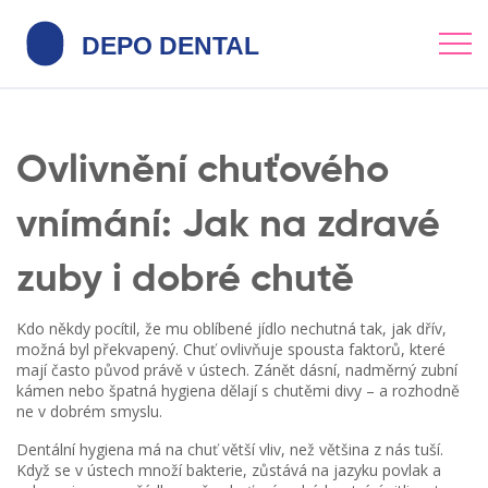
Ovlivnění chuťového
vnímání: Jak na zdravé
zuby i dobré chutě
Kdo někdy pocítil, že mu oblíbené jídlo nechutná tak, jak dřív,
možná byl překvapený. Chuť ovlivňuje spousta faktorů, které
mají často původ právě v ústech. Zánět dásní, nadměrný zubní
kámen nebo špatná hygiena dělají s chutěmi divy – a rozhodně
ne v dobrém smyslu.
Dentální hygiena má na chuť větší vliv, než většina z nás tuší.
Když se v ústech množí bakterie, zůstává na jazyku povlak a