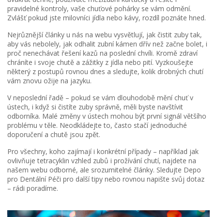
pravidelné kontroly, vaše chuťové pohárky se vám odmění.
Zvlášť pokud jste milovníci jídla nebo kávy, rozdíl poznáte hned.
Nejrůznější články u nás na webu vysvětlují, jak čistit zuby tak,
aby vás nebolely, jak odhalit zubní kámen dřív než začne bolet, i
proč nenechávat řešení kazů na poslední chvíli. Kromě zdraví
chráníte i svoje chutě a zážitky z jídla nebo pití. Vyzkoušejte
některý z postupů rovnou dnes a sledujte, kolik drobných chutí
vám znovu ožije na jazyku.
V neposlední řadě – pokud se vám dlouhodobě mění chuť v
ústech, i když si čistíte zuby správně, měli byste navštívit
odborníka. Malé změny v ústech mohou být první signál většího
problému v těle. Neodkládejte to, často stačí jednoduché
doporučení a chutě jsou zpět.
Pro všechny, koho zajímají i konkrétní případy – například jak
ovlivňuje tetracyklin vzhled zubů i prožívání chutí, najdete na
našem webu odborné, ale srozumitelné články. Sledujte Depo
pro Dentální Péči pro další tipy nebo rovnou napište svůj dotaz
– rádi poradíme.