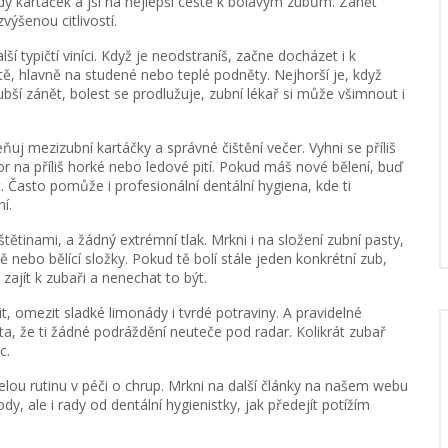
rdý kartáček a jsi na nejlepší cestě k bolavým zubům. Zánět
ýšenou citlivostí.
typičtí viníci. Když je neodstraníš, začne docházet i k
, hlavně na studené nebo teplé podněty. Nejhorší je, když
ší zánět, bolest se prodlužuje, zubní lékař si může všimnout i
ňuj mezizubní kartáčky a správné čištění večer. Vyhni se příliš
or na příliš horké nebo ledové pití. Pokud máš nové bělení, buď
t. Často pomůže i profesionální dentální hygiena, kde ti
í.
ětinami, a žádný extrémní tlak. Mrkni i na složení zubní pasty,
nebo bělící složky. Pokud tě bolí stále jeden konkrétní zub,
 zajít k zubaři a nenechat to být.
t, omezit sladké limonády i tvrdé potraviny. A pravidelné
ta, že ti žádné podráždění neuteče pod radar. Kolikrát zubař
c.
lou rutinu v péči o chrup. Mrkni na další články na našem webu
dy, ale i rady od dentální hygienistky, jak předejít potížím