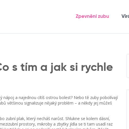
Zpevnění zubu
Vir
 s tím a jak si rychle
 nápoj a najednou cítíš ostrou bolest? Nebo tě zuby pobolívají
zubů většinou signalizuje nějaký problém – a někdy jej můžeš
o zubní plak, který necháš narůst. Shlukne se kolem dásní,
mezizubní prostory, mikroby a zbytky jídla se ti tam usadí raz