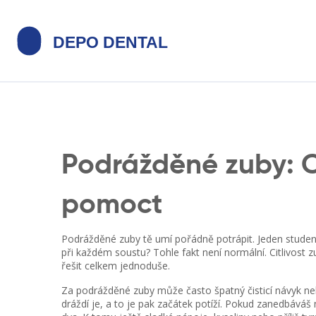
Podrážděné zuby: Co
pomoct
Podrážděné zuby tě umí pořádně potrápit. Jeden studený
při každém soustu? Tohle fakt není normální. Citlivost 
řešit celkem jednoduše.
Za podrážděné zuby může často špatný čisticí návyk neb
dráždí je, a to je pak začátek potíží. Pokud zanedbáváš 