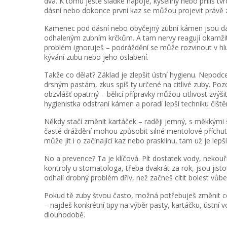
dva. K tomu ještě sladké nápoje, kyseliny nebo příliš tv
dásní nebo dokonce první kaz se můžou projevit právě zv
Kamenec pod dásní nebo obyčejný zubní kámen jsou další 
odhaleným zubním krčkům. A tam nervy reagují okamžitě
problém ignoruješ – podráždění se může rozvinout v hlub
kývání zubu nebo jeho oslabení.
Takže co dělat? Základ je zlepšit ústní hygienu. Nepodce
drsným pastám, zkus spíš ty určené na citlivé zuby. Poz
obzvlášť opatrný – bělicí přípravky můžou citlivost zvýši
hygienistka odstraní kámen a poradí lepší techniku čištěn
Někdy stačí změnit kartáček – raději jemný, s měkkými št
časté dráždění mohou způsobit silné mentolové příchutě 
může jít i o začínající kaz nebo prasklinu, tam už je lepší
No a prevence? Ta je klíčová. Pít dostatek vody, nekouři
kontroly u stomatologa, třeba dvakrát za rok, jsou jisto
odhalí drobný problém dřív, než začneš cítit bolest vůbe
Pokud tě zuby štvou často, možná potřebuješ změnit ce
– najdeš konkrétní tipy na výběr pasty, kartáčku, ústní vo
dlouhodobě.