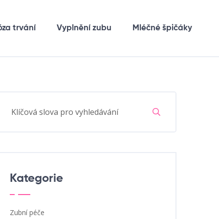
óza trvání
Vyplnění zubu
Mléčné špičáky
Kategorie
Zubní péče