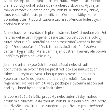
Nejdůležitější bod je šetrné čištění zubů. Tvrdý kartáček nebo
drsné pohyby odhalí zubní krček a uberou sklovinu. Vybírejte
měkký kartáček a jemné pohyby. Pokud už cítíte zuby citlivé,
zkuste speciální pastu proti citlivosti. Obsahuje látky, které
pomáhají utěsnit povrch zubů a zabránit přenosu bolestivých
podnětů k nervu.
Nenechávejte si na dásních plak a kámen. Když si nedáte záležet
na pravidelné ústní hygieně, dásně začnou ustupovat a odkryjí
citlivé části zubů. Dentální nit nebo mezizubní kartáček by měl
být běžnou součástí péče. K tomu dvakrát ročně návštěva
dentální hygienistky, která vám nejen odstraní kámen, ale poradí
i další tipy přímo na vaše zuby.
Jste milovníkem kyselých limonád, džusů nebo si rádi
pochutnáte na ovoci? Kyselé prostředí dokáže narušit zubní
sklovinu a zvýšit citlivost. Plánujte proto ovoce nebo pití s
kyselinami spíše do jednoho dne a dejte zubům čas na
regeneraci. Po kyselém pití vždy počkejte s čištěním aspoň půl
hodiny – hned byste poškrábali sklovinu.
Je dobré vědět, že bělící produkty nebo zubní pásky mohou
problém s citlivostí ještě zhoršit. Pokud už bělení plánujete, vždy
nejdřív vše konzultujte se zubařem a používejte jen prověřené