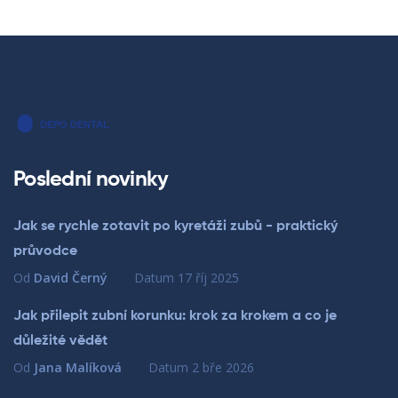
Poslední novinky
Jak se rychle zotavit po kyretáži zubů - praktický
průvodce
Od
David Černý
Datum
17 říj 2025
Jak přilepit zubní korunku: krok za krokem a co je
důležité vědět
Od
Jana Malíková
Datum
2 bře 2026