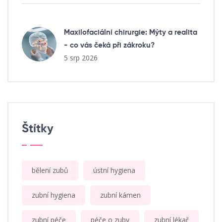
Maxilofaciální chirurgie: Mýty a realita
- co vás čeká při zákroku?
5 srp 2026
Štítky
bělení zubů
ústní hygiena
zubní hygiena
zubní kámen
zubní péče
péče o zuby
zubní lékař