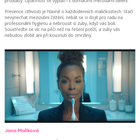
produkty. Opatrnost se vyplatí i s domácími metodami bělení.
Prevence citlivosti je hlavně o každodenních maličkostech. Stačí
nevynechat mezizubní čištění, nebát se si dojít pro radu na
profesionální hygienu a nebrousit si zuby, když vás bolí.
Soustřeďte se víc na péči než na řešení potíží, a zuby vás
nebudou zlobit ani při kousnutí do zmrzliny.
Jana Malíková